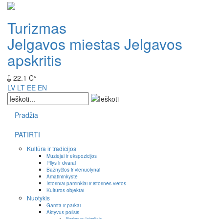
Turizmas
Jelgavos miestas
Jelgavos
apskritis
22.1 C°
LV
LT
EE
EN
Pradžia
PATIRTI
Kultūra ir tradicijos
Muziejai ir ekspozicijos
Pilys ir dvarai
Bažnyčios ir vienuolynai
Amatininkystė
Istoriniai paminklai ir istorinės vietos
Kultūros objektai
Nuotykis
Gamta ir parkai
Aktyvus poilsis
Išvykos su laiveliais