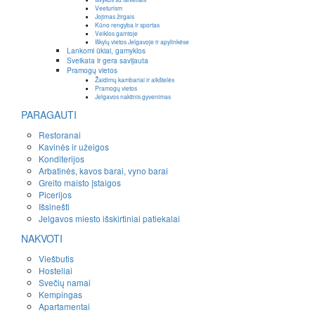
Veeturism
Jojimas žirgais
Kūno rengyba ir sportas
Veiklos gamtoje
Iškylų vietos Jelgavoje ir apylinkėse
Lankomi ūkiai, gamyklos
Sveikata ir gera savijauta
Pramogų vietos
Žaidimų kambariai ir aikštelės
Pramogų vietos
Jelgavos naktinis gyvenimas
PARAGAUTI
Restoranai
Kavinės ir užeigos
Konditerijos
Arbatinės, kavos barai, vyno barai
Greito maisto įstaigos
Picerijos
Išsinešti
Jelgavos miesto išskirtiniai patiekalai
NAKVOTI
Viešbutis
Hosteliai
Svečių namai
Kempingas
Apartamentai