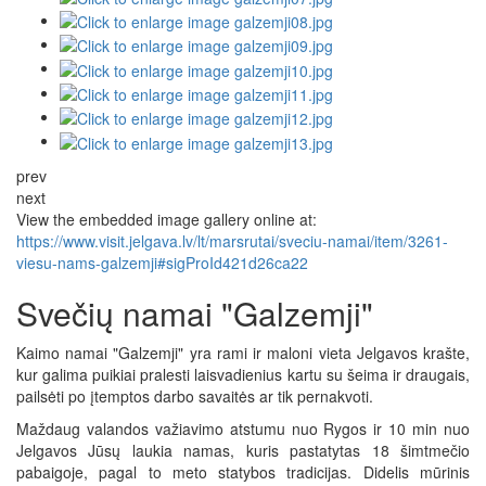
prev
next
View the embedded image gallery online at:
https://www.visit.jelgava.lv/lt/marsrutai/sveciu-namai/item/3261-
viesu-nams-galzemji#sigProId421d26ca22
Svečių namai "Galzemji"
Kaimo namai "Galzemji" yra rami ir maloni vieta Jelgavos krašte,
kur galima puikiai pralesti laisvadienius kartu su šeima ir draugais,
pailsėti po įtemptos darbo savaitės ar tik pernakvoti.
Maždaug valandos važiavimo atstumu nuo Rygos ir 10 min nuo
Jelgavos Jūsų laukia namas, kuris pastatytas 18 šimtmečio
pabaigoje, pagal to meto statybos tradicijas. Didelis mūrinis