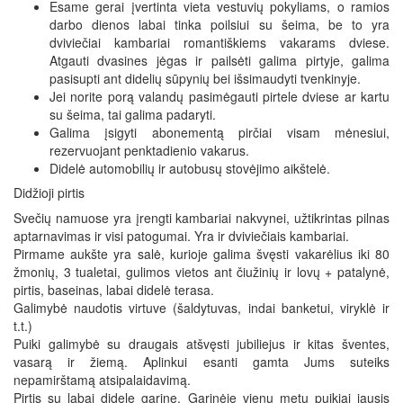
Esame gerai įvertinta vieta vestuvių pokyliams, o ramios
darbo dienos labai tinka poilsiui su šeima, be to yra
dviviečiai kambariai romantiškiems vakarams dviese.
Atgauti dvasines jėgas ir pailsėti galima pirtyje, galima
pasisupti ant didelių sūpynių bei išsimaudyti tvenkinyje.
Jei norite porą valandų pasimėgauti pirtele dviese ar kartu
su šeima, tai galima padaryti.
Galima įsigyti abonementą pirčiai visam mėnesiui,
rezervuojant penktadienio vakarus.
Didelė automobilių ir autobusų stovėjimo aikštelė.
Didžioji pirtis
Svečių namuose yra įrengti kambariai nakvynei, užtikrintas pilnas
aptarnavimas ir visi patogumai. Yra ir dviviečiais kambariai.
Pirmame aukšte yra salė, kurioje galima švęsti vakarėlius iki 80
žmonių, 3 tualetai, gulimos vietos ant čiužinių ir lovų + patalynė,
pirtis, baseinas, labai didelė terasa.
Galimybė naudotis virtuve (šaldytuvas, indai banketui, viryklė ir
t.t.)
Puiki galimybė su draugais atšvęsti jubiliejus ir kitas šventes,
vasarą ir žiemą. Aplinkui esanti gamta Jums suteiks
nepamirštamą atsipalaidavimą.
Pirtis su labai didele garine. Garinėje vienu metu puikiai jausis