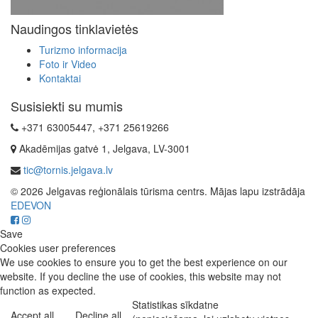
Naudingos tinklavietės
Turizmo informacija
Foto ir Video
Kontaktai
Susisiekti su mumis
+371 63005447, +371 25619266
Akadēmijas gatvė 1, Jelgava, LV-3001
tic@tornis.jelgava.lv
© 2026 Jelgavas reģionālais tūrisma centrs. Mājas lapu izstrādāja
EDEVON
Save
Cookies user preferences
We use cookies to ensure you to get the best experience on our
website. If you decline the use of cookies, this website may not
function as expected.
Statistikas sīkdatne
Accept all
Decline all