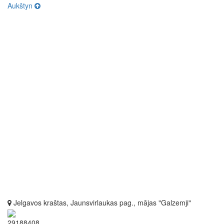
Aukštyn
Jelgavos kraštas, Jaunsvirlaukas pag., mājas "Galzemji"
29188408