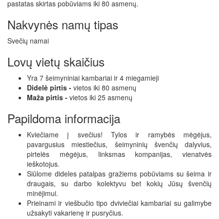
pastatas skirtas pobūviams iki 80 asmenų.
Nakvynės namų tipas
Svečių namai
Lovų vietų skaičius
Yra 7 šeimyniniai kambariai ir 4 miegamieji
Didelė pirtis -
vietos iki 80 asmenų
Maža pirtis -
vietos iki 25 asmenų
Papildoma informacija
Kviečiame į svečius! Tylos ir ramybės mėgėjus,
pavargusius miestiečius, šeimyninių švenčių dalyvius,
pirtelės mėgėjus, linksmas kompanijas, vienatvės
ieškotojus.
Siūlome dideles patalpas gražiems pobūviams su šeima ir
draugais, su darbo kolektyvu bet kokių Jūsų švenčių
minėjimui.
Prieinami ir viešbučio tipo dviviečiai kambariai su galimybe
užsakyti vakarienę ir pusryčius.