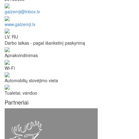
galzemji@inbox.lv
www.galzemji.lv
LV, RU
Darbo laikas - pagal išankstinį paskyrimą
Apnakvindinimas
Wi-Fi
Automobilių stovėjimo vieta
Tualetai, vanduo
Partneriai