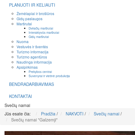
PLANUOTI IR KELIAUTI
Žemėlapiai ir brošiūros
Gidų paslaugos
Maršrutai
Dviračių maršrutai
Interaktyvūs maršrutai
Gidų maršrutai
Nuoma
Vestuvės ir šventės
Turizmo informacija
Turizmo agentūros
Naudinga informacija
Apsipirkimas
Prekybos centrai
Suvenyrai ir vietinė produkcija
BENDRADARBIAVIMAS
KONTAKTAI
Svečių namai
Jūs esate čia:
Pradžia
/
NAKVOTI
/
Svečių namai
/
Svečių namai "Galzemji"