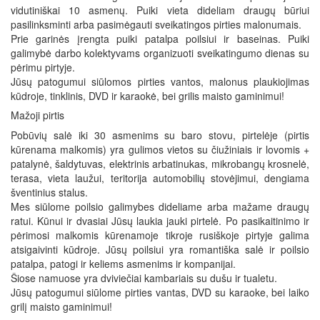
vidutiniškai 10 asmenų. Puiki vieta dideliam draugų būriui
pasilinksminti arba pasimėgauti sveikatingos pirties malonumais.
Prie garinės įrengta puiki patalpa poilsiui ir baseinas. Puiki
galimybė darbo kolektyvams organizuoti sveikatingumo dienas su
pėrimu pirtyje.
Jūsų patogumui siūlomos pirties vantos, malonus plaukiojimas
kūdroje, tinklinis, DVD ir karaokė, bei grilis maisto gaminimui!
Mažoji pirtis
Pobūvių salė iki 30 asmenims su baro stovu, pirtelėje (pirtis
kūrenama malkomis) yra gulimos vietos su čiužiniais ir lovomis +
patalynė, šaldytuvas, elektrinis arbatinukas, mikrobangų krosnelė,
terasa, vieta laužui, teritorija automobilių stovėjimui, dengiama
šventinius stalus.
Mes siūlome poilsio galimybes dideliame arba mažame draugų
ratui. Kūnui ir dvasiai Jūsų laukia jauki pirtelė. Po pasikaitinimo ir
pėrimosi malkomis kūrenamoje tikroje rusiškoje pirtyje galima
atsigaivinti kūdroje. Jūsų poilsiui yra romantiška salė ir poilsio
patalpa, patogi ir keliems asmenims ir kompanijai.
Šiose namuose yra dviviečiai kambariais su dušu ir tualetu.
Jūsų patogumui siūlome pirties vantas, DVD su karaoke, bei laiko
grilį maisto gaminimui!