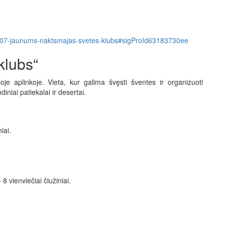
tem/5407-jaunums-naktsmajas-svetes-klubs#sigProId63183730ee
klubs“
oje aplinkoje. Vieta, kur galima švęsti šventes ir organizuoti
iniai patiekalai ir desertai.
iai.
 8 vienviečiai čiužiniai.