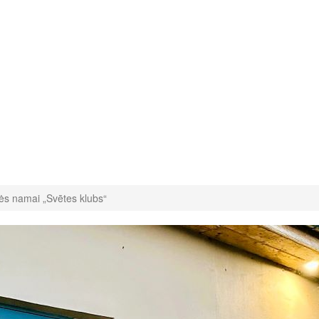
s namai „Svētes klubs“