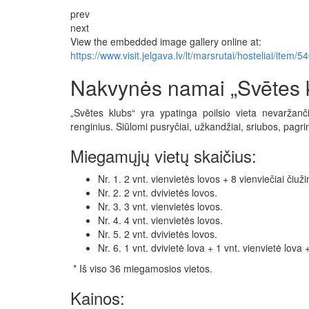
prev
next
View the embedded image gallery online at:
https://www.visit.jelgava.lv/lt/marsrutai/hosteliai/i
Nakvynės namai „Svētes 
„Svētes klubs“ yra ypatinga poilsio vieta nevaržanči
renginius. Siūlomi pusryčiai, užkandžiai, sriubos, pagrind
Miegamųjų vietų skaičius:
Nr. 1. 2 vnt. vienvietės lovos + 8 vienviečiai čiužin
Nr. 2. 2 vnt. dvivietės lovos.
Nr. 3. 3 vnt. vienvietės lovos.
Nr. 4. 4 vnt. vienvietės lovos.
Nr. 5. 2 vnt. dvivietės lovos.
Nr. 6. 1 vnt. dvivietė lova + 1 vnt. vienvietė lova +
* Iš viso 36 miegamosios vietos.
Kainos: