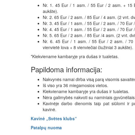
Nr. 1. 45 Eur / 1 asm. / 55 Eur / 2 asm. + 15 Eu
aukšte).
Nr. 2. 65 Eur / 2 asm. / 85 Eur / 4 asm. (2 vnt. dv
Nr. 3. 45 Eur / 1 asm. / 55 Eur / 2 asm. / 70 Eur /
Nr. 4. 45 Eur / 1 asm. / 55 Eur / 2 asm. / 70 Eur 
Nr. 5. 65 Eur / 2 asm. / 85 Eur /4 asm. (2 vnt. dvi
Nr. 6. 45 Eur / 1 asm. / ​55 Eur / 2 asm. / 70 
vienvietė lova + 8 vienviečiai čiužiniai 3 aukšte).
*Kiekviename kambaryje yra dušas ir tualetas.
Papildoma informacija:
Nakvynės namai dirba visą parą visomis savaitė
Iš viso yra 36 miegamosios vietos.
Kiekviename kambaryje yra dušas ir tualetas.
Nėra galimybės nakvoti su naminiais gyvūnėliais
Kavinėje darbo dienomis taip pat siūlomi ir pus
kavinė.
Kavinė „Svētes klubs“
Patalpų nuoma