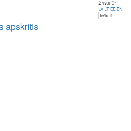
19.8 C°
LV
LT
EE
EN
 apskritis