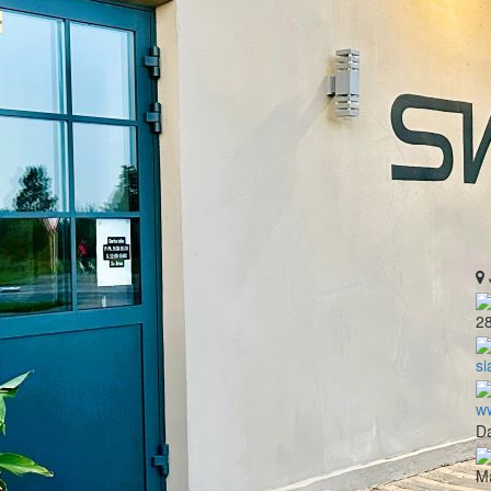
2
si
ww
Da
Ma