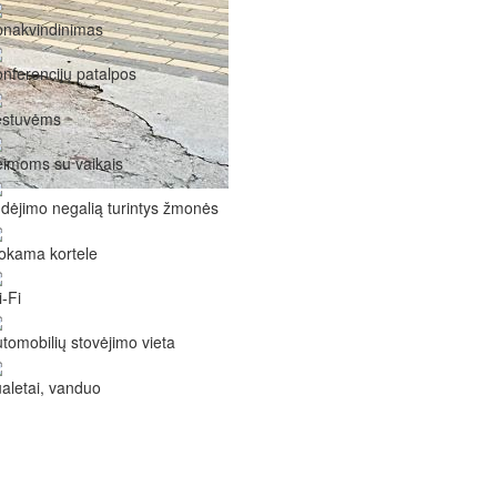
pnakvindinimas
nferencijų patalpos
estuvėms
imoms su vaikais
dėjimo negalią turintys žmonės
okama kortele
-Fi
tomobilių stovėjimo vieta
aletai, vanduo