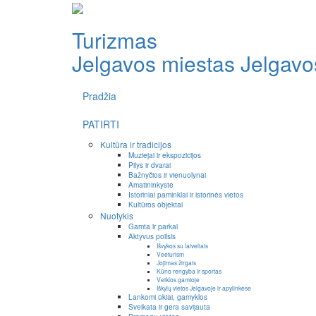
Turizmas
Jelgavos miestas
Jelgavos
Pradžia
PATIRTI
Kultūra ir tradicijos
Muziejai ir ekspozicijos
Pilys ir dvarai
Bažnyčios ir vienuolynai
Amatininkystė
Istoriniai paminklai ir istorinės vietos
Kultūros objektai
Nuotykis
Gamta ir parkai
Aktyvus poilsis
Išvykos su laiveliais
Veeturism
Jojimas žirgais
Kūno rengyba ir sportas
Veiklos gamtoje
Iškylų vietos Jelgavoje ir apylinkėse
Lankomi ūkiai, gamyklos
Sveikata ir gera savijauta