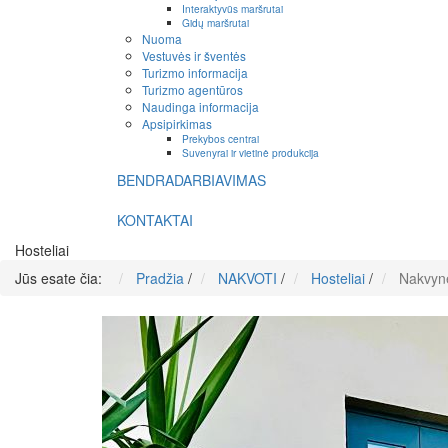
Interaktyvūs maršrutai
Gidų maršrutai
Nuoma
Vestuvės ir šventės
Turizmo informacija
Turizmo agentūros
Naudinga informacija
Apsipirkimas
Prekybos centrai
Suvenyrai ir vietinė produkcija
BENDRADARBIAVIMAS
KONTAKTAI
Hosteliai
Jūs esate čia:
Pradžia
/
NAKVOTI
/
Hosteliai
/
Nakvynė