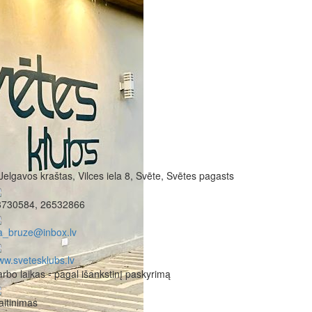
Jelgavos kraštas, Vilces iela 8, Svēte, Svētes pagasts
8730584, 26532866
a_bruze@inbox.lv
w.svetesklubs.lv
rbo laikas - pagal išankstinį paskyrimą
itinimas