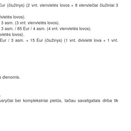
r (čiužinys) (2 vnt. vienvietės lovos + 8 vienviečiai čiužiniai 3
ivietės lovos).
 3 asm. (3 vnt. vienvietės lovos).
/ 3 asm. / 85 Eur / 4 asm. (4 vnt. vienvietės lovos).
vietės lovos).
Eur / 3 asm. + 15 Eur (čiužinys) (1 vnt. dvivietė lova + 1 vnt.
s dienomis.
.
ryčiai bei kompleksiniai pietūs, tačiau savaitgaliais dirba tik