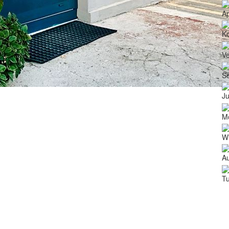
A
Ko
V
Še
Ju
M
Wi
Au
Tu