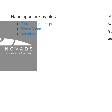
Naudingos tinklavietės
S
Turizmo informacija
Foto ir Video
Kontaktai