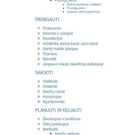
Pramogų vietos
Žaidimų kambariai ir aikštelės
Pramogų vietos
Jelgavos naktinis gyvenimas
PARAGAUTI
Restoranai
Kavinės ir užeigos
Konditerijos
Arbatinės, kavos barai, vyno barai
Greito maisto įstaigos
Picerijos
Išsinešti
Jelgavos miesto išskirtiniai patiekalai
NAKVOTI
Viešbutis
Hosteliai
Svečių namai
Kempingas
Apartamentai
PLANUOTI IR KELIAUTI
Žemėlapiai ir brošiūros
Gidų paslaugos
Maršrutai
Dviračių maršrutai