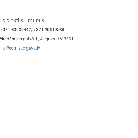
usisiekti su mumis
+371 63005447, +371 25619266
Akadēmijas gatvė 1, Jelgava, LV-3001
tic@tornis.jelgava.lv