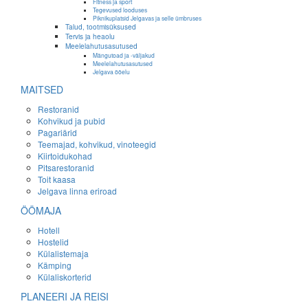
Fitness ja sport
Tegevused looduses
Piknikuplatsid Jelgavas ja selle ümbruses
Talud, tootmisüksused
Tervis ja heaolu
Meelelahutusasutused
Mängutoad ja -väljakud
Meelelahutusasutused
Jelgava ööelu
MAITSED
Restoranid
Kohvikud ja pubid
Pagariärid
Teemajad, kohvikud, vinoteegid
Kiirtoidukohad
Pitsarestoranid
Toit kaasa
Jelgava linna eriroad
ÖÖMAJA
Hotell
Hostelid
Külalistemaja
Kämping
Külaliskorterid
PLANEERI JA REISI