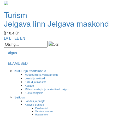
Turism
Jelgava linn
Jelgava maakond
18.4 C°
LV
LT
EE
EN
Algus
ELAMUSED
Kultuur ja traditsioonid
Muuseumid ja väljapanekud
Lossid ja mõisad
Kirikud ja kloostrid
Käsitöö
Mälestusmärgid ja ajaloolised paigad
Kultuuriobjektid
Seiklus
Loodus ja pargid
Aktiivne puhkus
Paadisõidud
Vandens turizmas
Ratsutamine