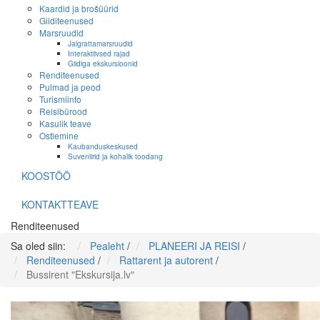
Kaardid ja brošüürid
Giiditeenused
Marsruudid
Jalgrattamarsruudid
Interaktiivsed rajad
Giidiga ekskursioonid
Renditeenused
Pulmad ja peod
Turismiinfo
Reisibürood
Kasulik teave
Ostlemine
Kaubanduskeskused
Suveniirid ja kohalik toodang
KOOSTÖÖ
KONTAKTTEAVE
Renditeenused
Sa oled siin:
Pealeht
/
PLANEERI JA REISI
/
Renditeenused
/
Rattarent ja autorent
/
Bussirent "Ekskursija.lv"