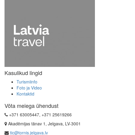
Kasulikud lingid
Turismiinfo
Foto ja Video
Kontaktid
Võta meiega ühendust
+371 63005447, +371 25619266
Akadēmijas tänav 1, Jelgava, LV-3001
tic@tornis.jelgava.lv