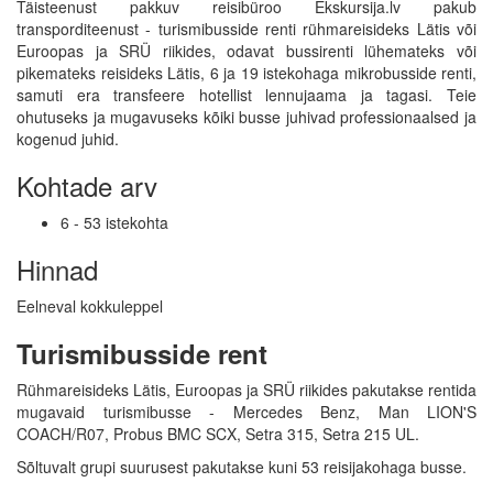
Täisteenust pakkuv reisibüroo Ekskursija.lv pakub
transporditeenust - turismibusside renti rühmareisideks Lätis või
Euroopas ja SRÜ riikides, odavat bussirenti lühemateks või
pikemateks reisideks Lätis, 6 ja 19 istekohaga mikrobusside renti,
samuti era transfeere hotellist lennujaama ja tagasi. Teie
ohutuseks ja mugavuseks kõiki busse juhivad professionaalsed ja
kogenud juhid.
Kohtade arv
6 - 53 istekohta
Hinnad
Eelneval kokkuleppel
Turismibusside rent
Rühmareisideks Lätis, Euroopas ja SRÜ riikides pakutakse rentida
mugavaid turismibusse - Mercedes Benz, Man LION'S
COACH/R07, Probus BMC SCX, Setra 315, Setra 215 UL.
Sõltuvalt grupi suurusest pakutakse kuni 53 reisijakohaga busse.