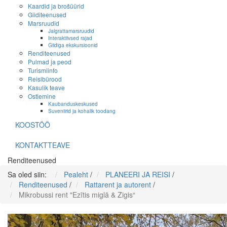
Kaardid ja brošüürid
Giiditeenused
Marsruudid
Jalgrattamarsruudid
Interaktiivsed rajad
Giidiga ekskursioonid
Renditeenused
Pulmad ja peod
Turismiinfo
Reisibürood
Kasulik teave
Ostlemine
Kaubanduskeskused
Suveniirid ja kohalik toodang
KOOSTÖÖ
KONTAKTTEAVE
Renditeenused
Sa oled siin:
Pealeht
/
PLANEERI JA REISI
/
Renditeenused
/
Rattarent ja autorent
/
Mikrobussi rent "Ezītis miglā & Zigis“