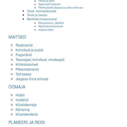
Fitness ja sport
Tegevused looduses
Piknikuplatsid Jelgavas ja selle ümbruses
Talud, tootmisüksused
Tervis ja heaolu
Meelelahutusasutused
Mängutoad ja -väljakud
Meelelahutusasutused
Jelgava ööelu
MAITSED
Restoranid
Kohvikud ja pubid
Pagariärid
Teemajad, kohvikud, vinoteegid
Kiirtoidukohad
Pitsarestoranid
Toit kaasa
Jelgava linna eriroad
ÖÖMAJA
Hotell
Hostelid
Külalistemaja
Kämping
Külaliskorterid
PLANEERI JA REISI