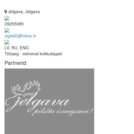
Jelgava, Jelgava
29255085
zigis60@inbox.lv
LV, RU, ENG
Tööaeg - eelneval kokkuleppel
Partnerid