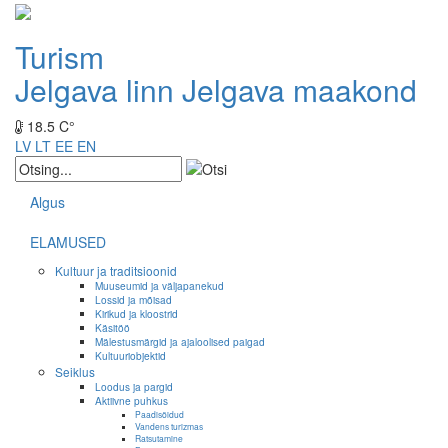
Turism
Jelgava linn
Jelgava maakond
18.5 C°
LV
LT
EE
EN
Algus
ELAMUSED
Kultuur ja traditsioonid
Muuseumid ja väljapanekud
Lossid ja mõisad
Kirikud ja kloostrid
Käsitöö
Mälestusmärgid ja ajaloolised paigad
Kultuuriobjektid
Seiklus
Loodus ja pargid
Aktiivne puhkus
Paadisõidud
Vandens turizmas
Ratsutamine