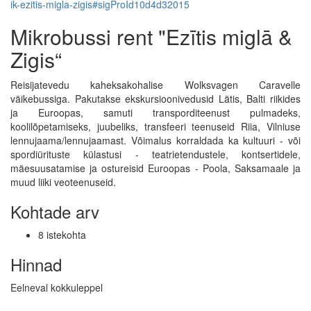
ik-ezitis-migla-zigis#sigProId10d4d32015
Mikrobussi rent "Ezītis miglā &
Zigis“
Reisijatevedu kaheksakohalise Wolksvagen Caravelle
väikebussiga. Pakutakse ekskursioonivedusid Lätis, Balti riikides
ja Euroopas, samuti transporditeenust pulmadeks,
koolilõpetamiseks, juubeliks, transfeeri teenuseid Riia, Vilniuse
lennujaama/lennujaamast. Võimalus korraldada ka kultuuri - või
spordiürituste külastusi - teatrietendustele, kontsertidele,
mäesuusatamise ja ostureisid Euroopas - Poola, Saksamaale ja
muud liiki veoteenuseid.
Kohtade arv
8 istekohta
Hinnad
Eelneval kokkuleppel