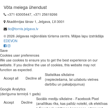
Võta meiega ühendust
+371 63005447, +371 25619266
Akadēmijas tänav 1, Jelgava, LV-3001
tic@tornis.jelgava.lv
© 2026 Jelgavas reģionālais tūrisma centrs. Mājas lapu izstrādāja
EDEVON
Save
Cookies user preferences
We use cookies to ensure you to get the best experience on our
website. If you decline the use of cookies, this website may not
function as expected.
Statistikas sīkdatne
Accept all
Decline all
(nepieciešama, lai uzlabotu vietnes
darbību un pakalpojumus)
Google Analytics
(derīguma termiņš 1 gads)
Sociālo mediju sīkdatne - Facebook Pixel
Accept
Decline
(analītikas rīks, kas palīdz noteikt, cik efektīvas