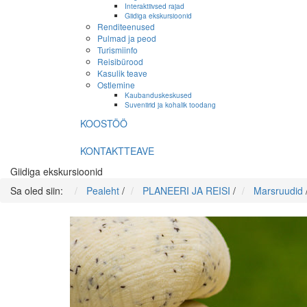
Interaktiivsed rajad
Giidiga ekskursioonid
Renditeenused
Pulmad ja peod
Turismiinfo
Reisibürood
Kasulik teave
Ostlemine
Kaubanduskeskused
Suveniirid ja kohalik toodang
KOOSTÖÖ
KONTAKTTEAVE
Giidiga ekskursioonid
Sa oled siin:
Pealeht
/
PLANEERI JA REISI
/
Marsruudid