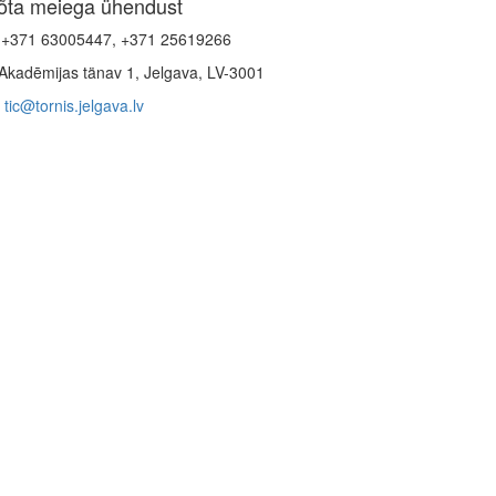
õta meiega ühendust
+371 63005447, +371 25619266
Akadēmijas tänav 1, Jelgava, LV-3001
tic@tornis.jelgava.lv