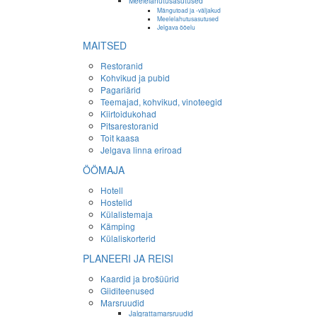
Meelelahutusasutused
Mängutoad ja -väljakud
Meelelahutusasutused
Jelgava ööelu
MAITSED
Restoranid
Kohvikud ja pubid
Pagariärid
Teemajad, kohvikud, vinoteegid
Kiirtoidukohad
Pitsarestoranid
Toit kaasa
Jelgava linna eriroad
ÖÖMAJA
Hotell
Hostelid
Külalistemaja
Kämping
Külaliskorterid
PLANEERI JA REISI
Kaardid ja brošüürid
Giiditeenused
Marsruudid
Jalgrattamarsruudid