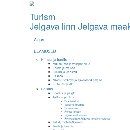
Turism
Jelgava linn
Jelgava maa
Algus
ELAMUSED
Kultuur ja traditsioonid
Muuseumid ja väljapanekud
Lossid ja mõisad
Kirikud ja kloostrid
Käsitöö
Mälestusmärgid ja ajaloolised paigad
Kultuuriobjektid
Seiklus
Loodus ja pargid
Aktiivne puhkus
Paadisõidud
Vandens turizmas
Ratsutamine
Fitness ja sport
Tegevused looduses
Piknikuplatsid Jelgavas ja selle ümbruses
Talud, tootmisüksused
Tervis ja heaolu