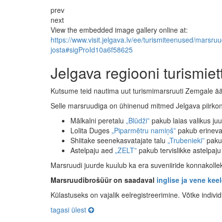
prev
next
View the embedded image gallery online at:
https://www.visit.jelgava.lv/ee/turismiteenused/mars
josta#sigProId10a6f58625
Jelgava regiooni turismie
Kutsume teid nautima uut turismimarsruuti Zemgale ää
Selle marsruudiga on ühinenud mitmed Jelgava piirkon
Mālkalni peretalu
„Blūdži”
pakub laias valikus juu
Lolita Duges
„Piparmētru namiņš”
pakub erineva
Shiitake seenekasvatajate talu
„Trubenieki”
pakub
Astelpaju aed
„ZELT”
pakub tervislikke astelpaju
Marsruudi juurde kuulub ka era suveniiride konnakolle
Marsruudibrošüür on saadaval
inglise ja vene keel
Külastuseks on vajalik eelregistreerimine. Võtke indivi
tagasi ülest