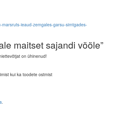
eju-marsruts-ieaud-zemgales-garsu-simtgades-
le maitset sajandi vööle”
iettevõtjat on ühinenud!
imist kui ka toodete ostmist
s
.