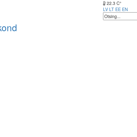
22.3 C°
LV
LT
EE
EN
kond