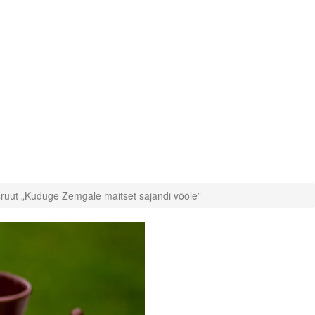
rsruut „Kuduge Zemgale maitset sajandi vööle”