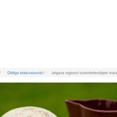
/
Giidiga ekskursioonid
/
Jelgava regiooni turismiettevõtjate ma