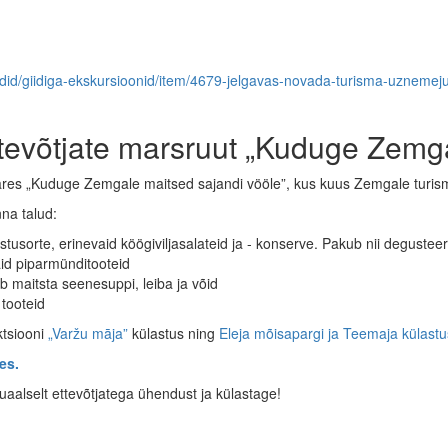
ruudid/giidiga-ekskursioonid/item/4679-jelgavas-novada-turisma-uznem
ttevõtjate marsruut „Kuduge Zemga
res „Kuduge Zemgale maitsed sajandi vööle”, kus kuus Zemgale turism
na talud:
stusorte, erinevaid köögiviljasalateid ja - konserve. Pakub nii degusteer
id piparmünditooteid
 maitsta seenesuppi, leiba ja võid
 tooteid
ktsiooni
„Varžu māja”
külastus ning
Eleja mõisapargi ja Teemaja külastu
es.
duaalselt ettevõtjatega ühendust ja külastage!