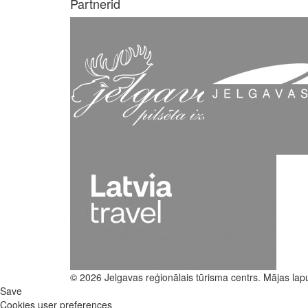
Partnerid
© 2026 Jelgavas reģionālais tūrisma centrs. Mājas lap
Save
Cookies user preferences