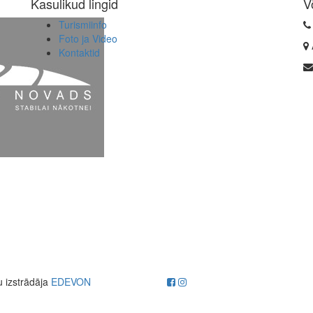
Kasulikud lingid
V
Turismiinfo
Foto ja Video
Kontaktid
u izstrādāja
EDEVON