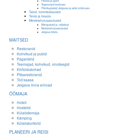
Fitness ja sport
Tegevused looduses
Piknikuplatsid Jelgavas ja selle ümbruses
Talud, tootmisüksused
Tervis ja heaolu
Meelelahutusasutused
Mängutoad ja -väljakud
Meelelahutusasutused
Jelgava ööelu
MAITSED
Restoranid
Kohvikud ja pubid
Pagariärid
Teemajad, kohvikud, vinoteegid
Kiirtoidukohad
Pitsarestoranid
Toit kaasa
Jelgava linna eriroad
ÖÖMAJA
Hotell
Hostelid
Külalistemaja
Kämping
Külaliskorterid
PLANEERI JA REISI