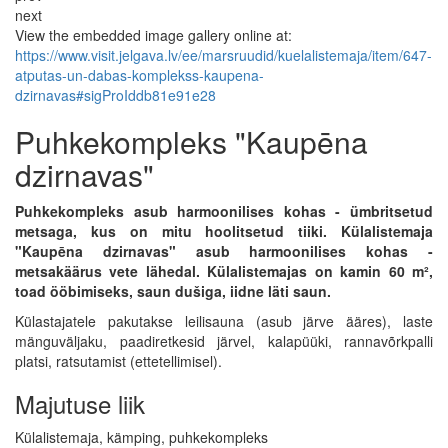
next
View the embedded image gallery online at:
https://www.visit.jelgava.lv/ee/marsruudid/kuelalistemaja/item/647-
atputas-un-dabas-komplekss-kaupena-
dzirnavas#sigProIddb81e91e28
Puhkekompleks "Kaupēna
dzirnavas"
Puhkekompleks asub harmoonilises kohas - ümbritsetud
metsaga, kus on mitu hoolitsetud tiiki. Külalistemaja
"Kaupēna dzirnavas" asub harmoonilises kohas -
metsakäärus vete lähedal. Külalistemajas on kamin 60 m²,
toad ööbimiseks, saun dušiga, iidne läti saun.
Külastajatele pakutakse leilisauna (asub järve ääres), laste
mänguväljaku, paadiretkesid järvel, kalapüüki, rannavõrkpalli
platsi, ratsutamist (ettetellimisel).
Majutuse liik
Külalistemaja, kämping, puhkekompleks