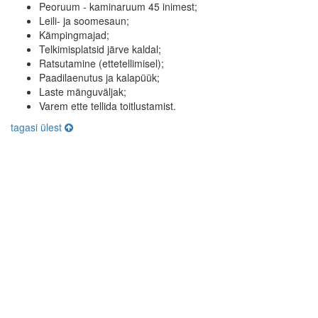
Peoruum - kaminaruum 45 inimest;
Leili- ja soomesaun;
Kämpingmajad;
Telkimisplatsid järve kaldal;
Ratsutamine (ettetellimisel);
Paadilaenutus ja kalapüük;
Laste mänguväljak;
Varem ette tellida toitlustamist.
tagasi ülest