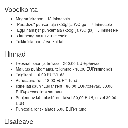
Voodikohta
Magamiskohad - 13 inimesele
"Paradīze" puhkemaja (köögi ja WC-ga) - 4 inimesele
"Egļu namiņš" puhkemaja (köögi ja WC-ga) - 5 inimesele
3 kämpingmaja 12 inimesele
Telkimiskohad järve kaldal
Hinnad
Peosaal, saun ja terrass - 300,00 EUR/päevas
Majutus puhkemajas, telkimine - 10,00 EUR/inimeneli
Telgikoht - 10,00 EUR/1 öö
Aurusauna rent 18,00 EUR/1 tund
Iidne läti saun "Luda" rent - 80,00 EUR/päevas, 50,00
EUR/päevas ilma saunata
Soojendav kümblustünn - talvel 50,00 EUR, suvel 30,00
EUR
Puhkeala rent - alates 5,00 EUR/1 tund
Lisateave