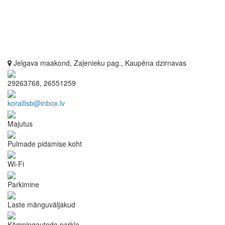
Jelgava maakond, Zaļenieku pag., Kaupēna dzirnavas
29263768, 26551259
korallisb@inbox.lv
Majutus
Pulmade pidamise koht
Wi-Fi
Parkimine
Laste mänguväljakud
Kämpingautode parkla