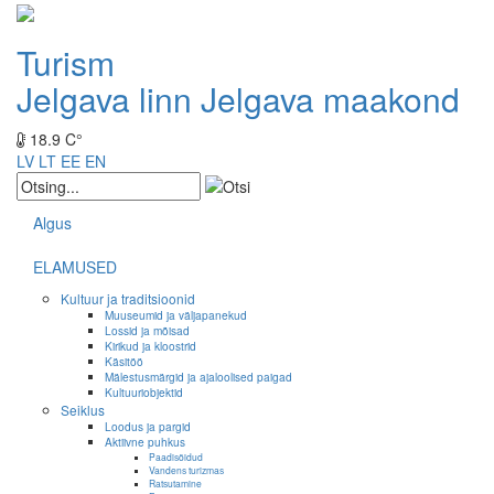
Turism
Jelgava linn
Jelgava maakond
18.9 C°
LV
LT
EE
EN
Algus
ELAMUSED
Kultuur ja traditsioonid
Muuseumid ja väljapanekud
Lossid ja mõisad
Kirikud ja kloostrid
Käsitöö
Mälestusmärgid ja ajaloolised paigad
Kultuuriobjektid
Seiklus
Loodus ja pargid
Aktiivne puhkus
Paadisõidud
Vandens turizmas
Ratsutamine