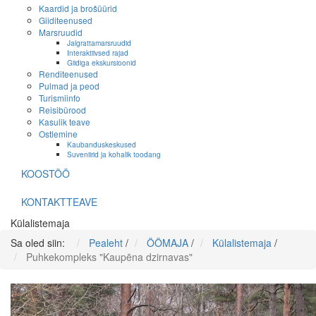
Kaardid ja brošüürid
Giiditeenused
Marsruudid
Jalgrattamarsruudid
Interaktiivsed rajad
Giidiga ekskursioonid
Renditeenused
Pulmad ja peod
Turismiinfo
Reisibürood
Kasulik teave
Ostlemine
Kaubanduskeskused
Suveniirid ja kohalik toodang
KOOSTÖÖ
KONTAKTTEAVE
Külalistemaja
Sa oled siin:
Pealeht
/
ÖÖMAJA
/
Külalistemaja
/
Puhkekompleks "Kaupēna dzirnavas"