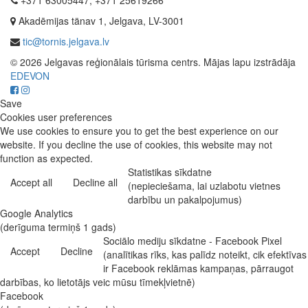
+371 63005447, +371 25619266
Akadēmijas tänav 1, Jelgava, LV-3001
tic@tornis.jelgava.lv
© 2026 Jelgavas reģionālais tūrisma centrs. Mājas lapu izstrādāja
EDEVON
Save
Cookies user preferences
We use cookies to ensure you to get the best experience on our
website. If you decline the use of cookies, this website may not
function as expected.
Statistikas sīkdatne
Accept all
Decline all
(nepieciešama, lai uzlabotu vietnes
darbību un pakalpojumus)
Google Analytics
(derīguma termiņš 1 gads)
Sociālo mediju sīkdatne - Facebook Pixel
Accept
Decline
(analītikas rīks, kas palīdz noteikt, cik efektīvas
ir Facebook reklāmas kampaņas, pārraugot
darbības, ko lietotājs veic mūsu tīmekļvietnē)
Facebook