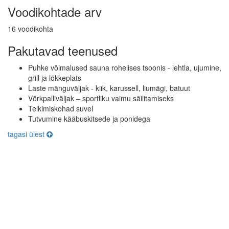
Voodikohtade arv
16 voodikohta
Pakutavad teenused
Puhke võimalused sauna rohelises tsoonis - lehtla, ujumine,
grill ja lõkkeplats
Laste mänguväljak - kiik, karussell, liumägi, batuut
Võrkpalliväljak – sportliku vaimu säilitamiseks
Telkimiskohad suvel
Tutvumine kääbuskitsede ja ponidega
tagasi ülest