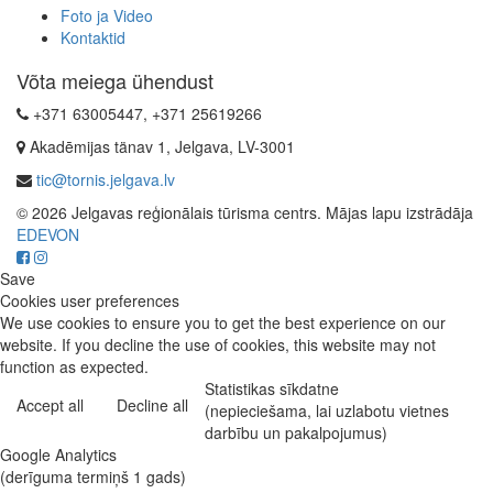
Foto ja Video
Kontaktid
Võta meiega ühendust
+371 63005447, +371 25619266
Akadēmijas tänav 1, Jelgava, LV-3001
tic@tornis.jelgava.lv
© 2026 Jelgavas reģionālais tūrisma centrs. Mājas lapu izstrādāja
EDEVON
Save
Cookies user preferences
We use cookies to ensure you to get the best experience on our
website. If you decline the use of cookies, this website may not
function as expected.
Statistikas sīkdatne
Accept all
Decline all
(nepieciešama, lai uzlabotu vietnes
darbību un pakalpojumus)
Google Analytics
(derīguma termiņš 1 gads)