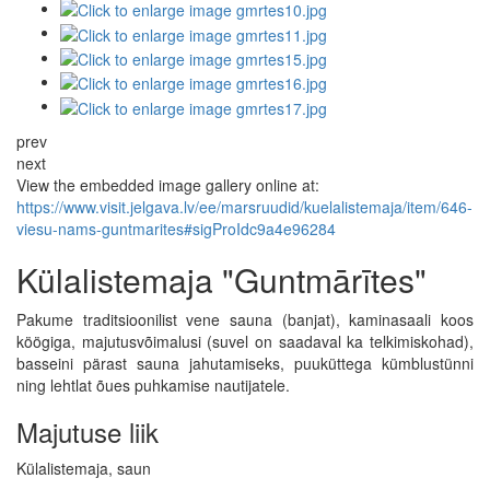
prev
next
View the embedded image gallery online at:
https://www.visit.jelgava.lv/ee/marsruudid/kuelalistemaja/item/646-
viesu-nams-guntmarites#sigProIdc9a4e96284
Külalistemaja "Guntmārītes"
Pakume traditsioonilist vene sauna (banjat), kaminasaali koos
köögiga, majutusvõimalusi (suvel on saadaval ka telkimiskohad),
basseini pärast sauna jahutamiseks, puuküttega kümblustünni
ning lehtlat õues puhkamise nautijatele.
Majutuse liik
Külalistemaja, saun