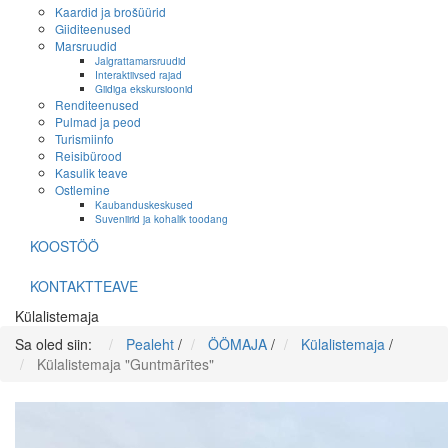
Kaardid ja brošüürid
Giiditeenused
Marsruudid
Jalgrattamarsruudid
Interaktiivsed rajad
Giidiga ekskursioonid
Renditeenused
Pulmad ja peod
Turismiinfo
Reisibürood
Kasulik teave
Ostlemine
Kaubanduskeskused
Suveniirid ja kohalik toodang
KOOSTÖÖ
KONTAKTTEAVE
Külalistemaja
Sa oled siin:
Pealeht
/
ÖÖMAJA
/
Külalistemaja
/
Külalistemaja "Guntmārītes"