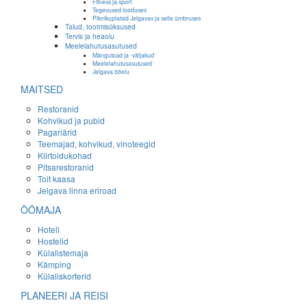
Fitness ja sport
Tegevused looduses
Piknikuplatsid Jelgavas ja selle ümbruses
Talud, tootmisüksused
Tervis ja heaolu
Meelelahutusasutused
Mängutoad ja -väljakud
Meelelahutusasutused
Jelgava ööelu
MAITSED
Restoranid
Kohvikud ja pubid
Pagariärid
Teemajad, kohvikud, vinoteegid
Kiirtoidukohad
Pitsarestoranid
Toit kaasa
Jelgava linna eriroad
ÖÖMAJA
Hotell
Hostelid
Külalistemaja
Kämping
Külaliskorterid
PLANEERI JA REISI