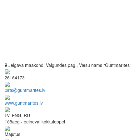
Jelgava maakond, Valgundes pag., Viesu nams "Guntmārītes"
26164173
pirts@guntmarites.lv
www.guntmarites.lv
LV, ENG, RU
Tööaeg - eelneval kokkuleppel
Majutus