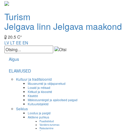
Turism
Jelgava linn
Jelgava maakond
20.5 C°
LV
LT
EE
EN
Algus
ELAMUSED
Kultuur ja traditsioonid
Muuseumid ja väljapanekud
Lossid ja mõisad
Kirikud ja kloostrid
Käsitöö
Mälestusmärgid ja ajaloolised paigad
Kultuuriobjektid
Seiklus
Loodus ja pargid
Aktiivne puhkus
Paadisõidud
Vandens turizmas
Ratsutamine