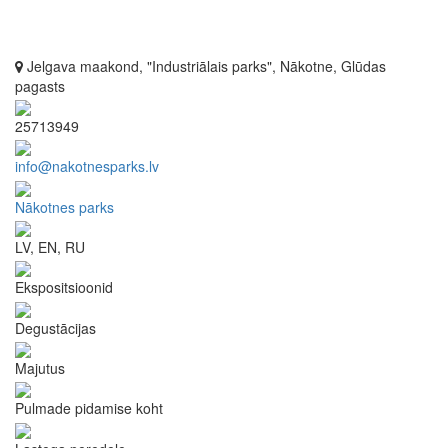
Jelgava maakond, "Industriālais parks", Nākotne, Glūdas
pagasts
25713949
info@nakotnesparks.lv
Nākotnes parks
LV, EN, RU
Ekspositsioonid
Degustācijas
Majutus
Pulmade pidamise koht