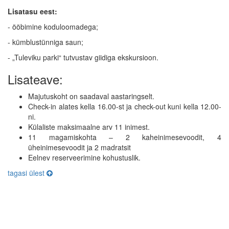
Lisatasu eest:
- ööbimine koduloomadega;
- kümblustünniga saun;
- „Tuleviku parki“ tutvustav giidiga ekskursioon.
Lisateave:
Majutuskoht on saadaval aastaringselt.
Check-in alates kella 16.00-st ja check-out kuni kella 12.00-
ni.
Külaliste maksimaalne arv 11 inimest.
11 magamiskohta – 2 kaheinimesevoodit, 4
üheinimesevoodit ja 2 madratsit
Eelnev reserveerimine kohustuslik.
tagasi ülest