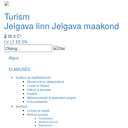
Turism
Jelgava linn
Jelgava maakond
20.5 C°
LV
LT
EE
EN
Algus
ELAMUSED
Kultuur ja traditsioonid
Muuseumid ja väljapanekud
Lossid ja mõisad
Kirikud ja kloostrid
Käsitöö
Mälestusmärgid ja ajaloolised paigad
Kultuuriobjektid
Seiklus
Loodus ja pargid
Aktiivne puhkus
Paadisõidud
Vandens turizmas
Ratsutamine