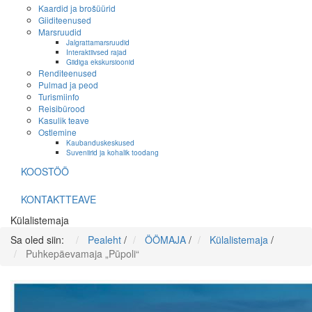
Kaardid ja brošüürid
Giiditeenused
Marsruudid
Jalgrattamarsruudid
Interaktiivsed rajad
Giidiga ekskursioonid
Renditeenused
Pulmad ja peod
Turismiinfo
Reisibürood
Kasulik teave
Ostlemine
Kaubanduskeskused
Suveniirid ja kohalik toodang
KOOSTÖÖ
KONTAKTTEAVE
Külalistemaja
Sa oled siin:
Pealeht
/
ÖÖMAJA
/
Külalistemaja
/
Puhkepäevamaja „Pūpoli“