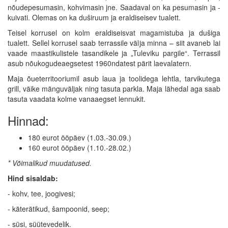
nõudepesumasin, kohvimasin jne. Saadaval on ka pesumasin ja -
kuivati. Olemas on ka duširuum ja eraldiseisev tualett.
Teisel korrusel on kolm eraldiseisvat magamistuba ja dušiga
tualett. Sellel korrusel saab terrassile välja minna – siit avaneb lai
vaade maastikulistele tasandikele ja „Tuleviku pargile“. Terrassil
asub nõukogudeaegsetest 1960ndatest pärit laevalatern.
Maja õueterritooriumil asub laua ja toolidega lehtla, tarvikutega
grill, väike mänguväljak ning tasuta parkla. Maja lähedal aga saab
tasuta vaadata kolme vanaaegset lennukit.
Hinnad:
180 eurot ööpäev (1.03.-30.09.)
160 eurot ööpäev (1.10.-28.02.)
* Võimalikud muudatused.
Hind sisaldab:
- kohv, tee, joogivesi;
- käterätikud, šampoonid, seep;
- süsi, süütevedelik.