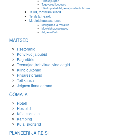
Fitness ja sport
Tegevused looduses
Piknikuplatsid Jelgavas ja selle ümbruses
Talud, tootmisüksused
Tervis ja heaolu
Meelelahutusasutused
Mängutoad ja -väljakud
Meelelahutusasutused
Jelgava ööelu
MAITSED
Restoranid
Kohvikud ja pubid
Pagariärid
Teemajad, kohvikud, vinoteegid
Kiirtoidukohad
Pitsarestoranid
Toit kaasa
Jelgava linna eriroad
ÖÖMAJA
Hotell
Hostelid
Külalistemaja
Kämping
Külaliskorterid
PLANEERI JA REISI