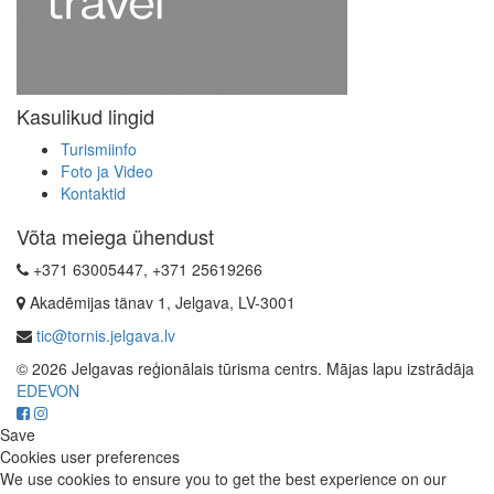
Kasulikud lingid
Turismiinfo
Foto ja Video
Kontaktid
Võta meiega ühendust
+371 63005447, +371 25619266
Akadēmijas tänav 1, Jelgava, LV-3001
tic@tornis.jelgava.lv
© 2026 Jelgavas reģionālais tūrisma centrs. Mājas lapu izstrādāja
EDEVON
Save
Cookies user preferences
We use cookies to ensure you to get the best experience on our