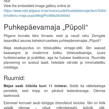
next
View the embedded image gallery online at:
https://www.visit.jelgava.lv/ee/marsruudid/kuelalistemaja/item/5264-
brivdienu-maja-pupoli#sigProId9a26cf464d
Puhkepäevamaja „Pūpoli“
Põgene korraks kiire linnaelu eest ja naudi rahu Zemgale
tasandikul asuvas kahekorruselises puhkepäevamajas „Pūpoli“!
Maja sisekujundus on tööstuslikku vintage-stiili. Siin saavad
kaasaegne ja modernne kokku tööstusdisainiga, luues
funktsionaalse ja praktilise, aga ka hubase keskkonna. Ruumide
planeering on avatud laadi, heledate värvide ja minimalistliku
mööbliga.
Ruumid:
Majas saab ööbida kuni 11 inimest.
Sobib ka väikelastega
peredele, sest trepp on piiratud lasteväravaga. Olemas
lastevoodi.
Esimesel korrusel asub köögiga ühendatud elutuba. Siin on kõik
vajalik olemas – nõud, mikrolaineahi, külmik, pliit,