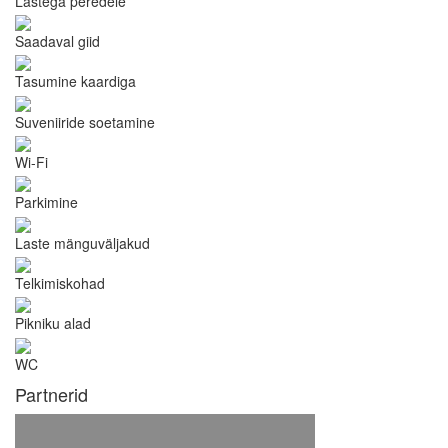
Lastega peredele
Saadaval giid
Tasumine kaardiga
Suveniiride soetamine
Wi-Fi
Parkimine
Laste mänguväljakud
Telkimiskohad
Pikniku alad
WC
Partnerid