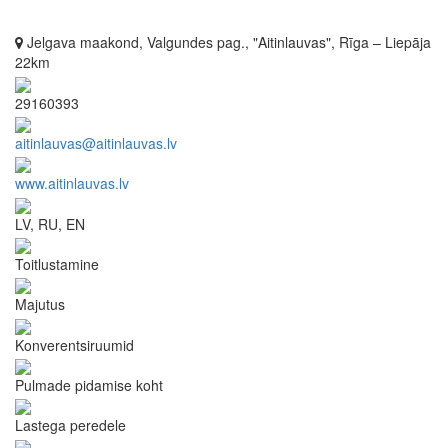
Jelgava maakond, Valgundes pag., "Aitinlauvas", Rīga – Liepāja
22km
29160393
aitinlauvas@aitinlauvas.lv
www.aitinlauvas.lv
LV, RU, EN
Toitlustamine
Majutus
Konverentsiruumid
Pulmade pidamise koht
Lastega peredele