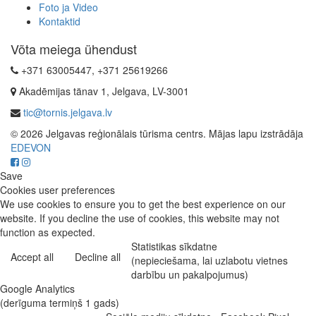
Foto ja Video
Kontaktid
Võta meiega ühendust
+371 63005447, +371 25619266
Akadēmijas tänav 1, Jelgava, LV-3001
tic@tornis.jelgava.lv
© 2026 Jelgavas reģionālais tūrisma centrs. Mājas lapu izstrādāja
EDEVON
Save
Cookies user preferences
We use cookies to ensure you to get the best experience on our
website. If you decline the use of cookies, this website may not
function as expected.
Statistikas sīkdatne
Accept all
Decline all
(nepieciešama, lai uzlabotu vietnes
darbību un pakalpojumus)
Google Analytics
(derīguma termiņš 1 gads)