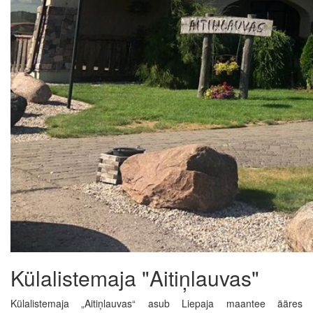
Külalistemaja "Aitiņlauvas"
Külalistemaja „Aitiņlauvas“ asub Liepaja maantee ääres