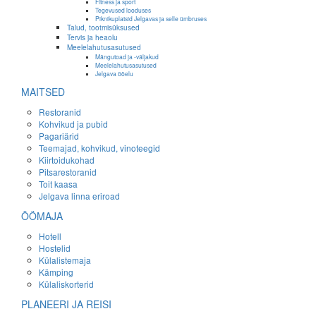
Fitness ja sport
Tegevused looduses
Piknikuplatsid Jelgavas ja selle ümbruses
Talud, tootmisüksused
Tervis ja heaolu
Meelelahutusasutused
Mängutoad ja -väljakud
Meelelahutusasutused
Jelgava ööelu
MAITSED
Restoranid
Kohvikud ja pubid
Pagariärid
Teemajad, kohvikud, vinoteegid
Kiirtoidukohad
Pitsarestoranid
Toit kaasa
Jelgava linna eriroad
ÖÖMAJA
Hotell
Hostelid
Külalistemaja
Kämping
Külaliskorterid
PLANEERI JA REISI