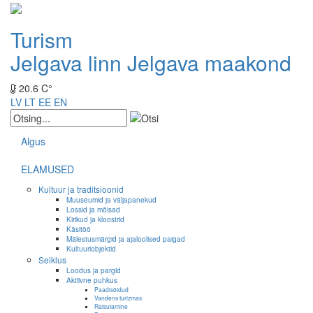
Turism
Jelgava linn
Jelgava maakond
20.6 C°
LV
LT
EE
EN
Algus
ELAMUSED
Kultuur ja traditsioonid
Muuseumid ja väljapanekud
Lossid ja mõisad
Kirikud ja kloostrid
Käsitöö
Mälestusmärgid ja ajaloolised paigad
Kultuuriobjektid
Seiklus
Loodus ja pargid
Aktiivne puhkus
Paadisõidud
Vandens turizmas
Ratsutamine