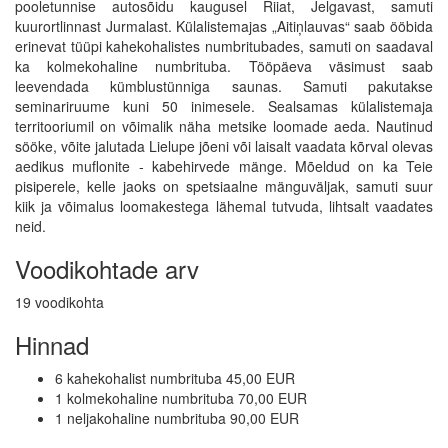
pooletunnise autosõidu kaugusel Riiat, Jelgavast, samuti
kuurortlinnast Jurmalast. Külalistemajas „Aitiņlauvas“ saab ööbida
erinevat tüüpi kahekohalistes numbritubades, samuti on saadaval
ka kolmekohaline numbrituba. Tööpäeva väsimust saab
leevendada kümblustünniga saunas. Samuti pakutakse
seminariruume kuni 50 inimesele. Sealsamas külalistemaja
territooriumil on võimalik näha metsike loomade aeda. Nautinud
sööke, võite jalutada Lielupe jõeni või laisalt vaadata kõrval olevas
aedikus muflonite - kabehirvede mänge. Mõeldud on ka Teie
pisiperele, kelle jaoks on spetsiaalne mänguväljak, samuti suur
kiik ja võimalus loomakestega lähemal tutvuda, lihtsalt vaadates
neid.
Voodikohtade arv
19 voodikohta
Hinnad
6 kahekohalist numbrituba 45,00 EUR
1 kolmekohaline numbrituba 70,00 EUR
1 neljakohaline numbrituba 90,00 EUR