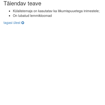
Täiendav teave
Külalistemaja on kasutatav ka liikumispuuetega inimestele;
On lubatud lemmikloomad
tagasi ülest