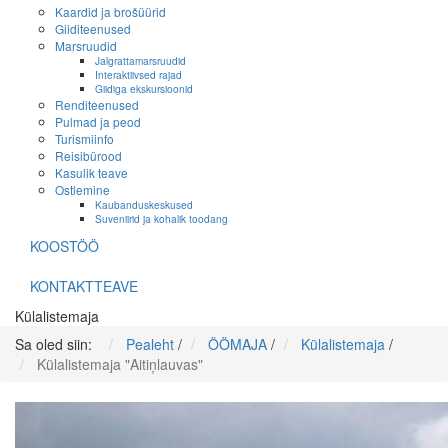
Kaardid ja brošüürid
Giiditeenused
Marsruudid
Jalgrattamarsruudid
Interaktiivsed rajad
Giidiga ekskursioonid
Renditeenused
Pulmad ja peod
Turismiinfo
Reisibürood
Kasulik teave
Ostlemine
Kaubanduskeskused
Suveniirid ja kohalik toodang
KOOSTÖÖ
KONTAKTTEAVE
Külalistemaja
Sa oled siin:
Pealeht
/
ÖÖMAJA
/
Külalistemaja
/
Külalistemaja "Aitiņlauvas"