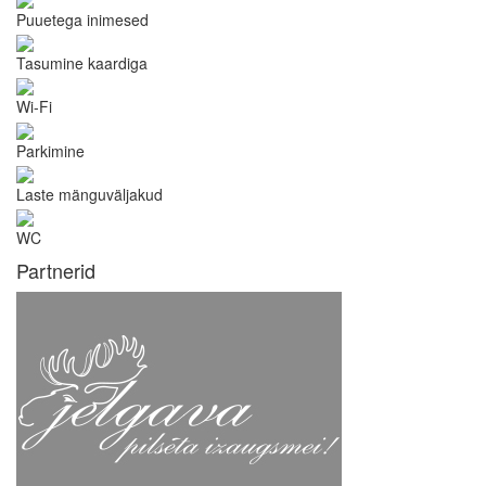
Puuetega inimesed
Tasumine kaardiga
Wi-Fi
Parkimine
Laste mänguväljakud
WC
Partnerid