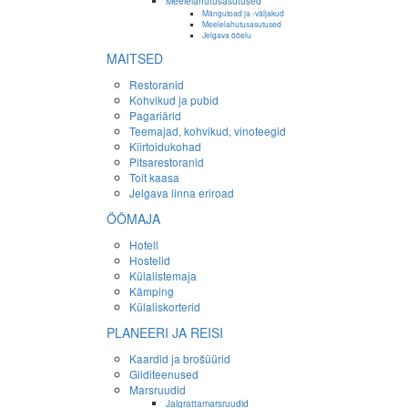
Meelelahutusasutused
Mängutoad ja -väljakud
Meelelahutusasutused
Jelgava ööelu
MAITSED
Restoranid
Kohvikud ja pubid
Pagariärid
Teemajad, kohvikud, vinoteegid
Kiirtoidukohad
Pitsarestoranid
Toit kaasa
Jelgava linna eriroad
ÖÖMAJA
Hotell
Hostelid
Külalistemaja
Kämping
Külaliskorterid
PLANEERI JA REISI
Kaardid ja brošüürid
Giiditeenused
Marsruudid
Jalgrattamarsruudid