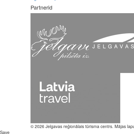
Partnerid
© 2026 Jelgavas reģionālais tūrisma centrs. Mājas lap
Save