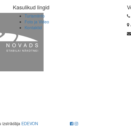
Kasulikud lingid
V
Turismiinfo
Foto ja Video
Kontaktid
u izstrādāja
EDEVON