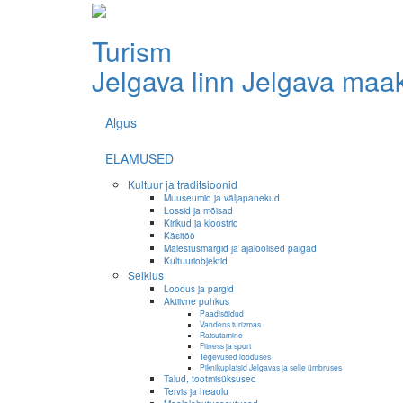
Turism
Jelgava linn
Jelgava maa
Algus
ELAMUSED
Kultuur ja traditsioonid
Muuseumid ja väljapanekud
Lossid ja mõisad
Kirikud ja kloostrid
Käsitöö
Mälestusmärgid ja ajaloolised paigad
Kultuuriobjektid
Seiklus
Loodus ja pargid
Aktiivne puhkus
Paadisõidud
Vandens turizmas
Ratsutamine
Fitness ja sport
Tegevused looduses
Piknikuplatsid Jelgavas ja selle ümbruses
Talud, tootmisüksused
Tervis ja heaolu