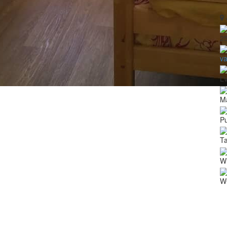
2
v
L
M
P
T
Wi
W