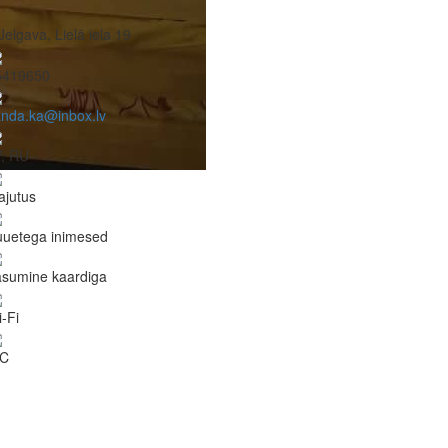
Jelgava, Lielā iela 19
5419650
anda.ka@inbox.lv
V, RU
ajutus
uuetega inimesed
asumine kaardiga
-Fi
C