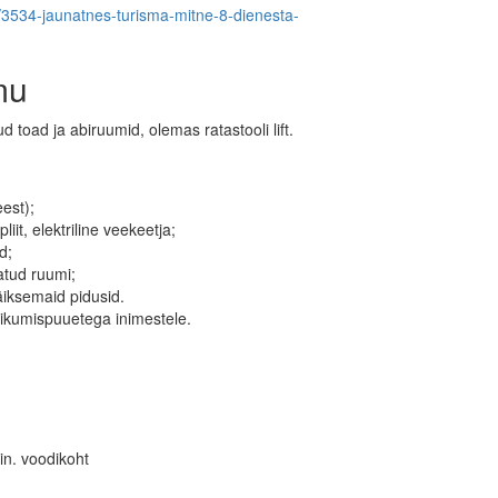
em/3534-jaunatnes-turisma-mitne-8-dienesta-
mu
toad ja abiruumid, olemas ratastooli lift.
eest);
iit, elektriline veekeetja;
d;
tatud ruumi;
äiksemaid pidusid.
liikumispuuetega inimestele.
in. voodikoht