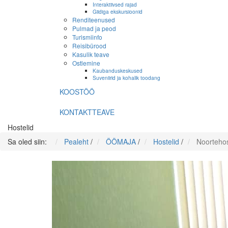
Interaktiivsed rajad
Giidiga ekskursioonid
Renditeenused
Pulmad ja peod
Turismiinfo
Reisibürood
Kasulik teave
Ostlemine
Kaubanduskeskused
Suveniirid ja kohalik toodang
KOOSTÖÖ
KONTAKTTEAVE
Hostelid
Sa oled siin:
Pealeht
/
ÖÖMAJA
/
Hostelid
/
Noortehos