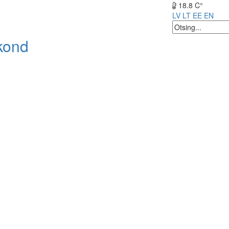
18.8 C°
LV
LT
EE
EN
kond