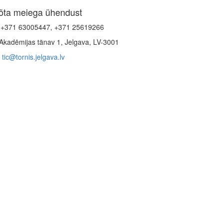
õta meiega ühendust
+371 63005447, +371 25619266
Akadēmijas tänav 1, Jelgava, LV-3001
tic@tornis.jelgava.lv