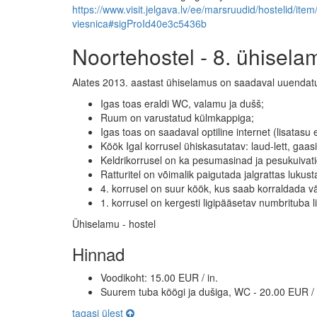
https://www.visit.jelgava.lv/ee/marsruudid/hostelid/it
viesnica#sigProId40e3c5436b
Noortehostel - 8. ühisela
Alates 2013. aastast ühiselamus on saadaval uuendatud 
Igas toas eraldi WC, valamu ja dušš;
Ruum on varustatud külmkappiga;
Igas toas on saadaval optiline internet (lisatasu 
Köök Igal korrusel ühiskasutatav: laud-lett, gaasipl
Keldrikorrusel on ka pesumasinad ja pesukuivati
Ratturitel on võimalik paigutada jalgrattas lukus
4. korrusel on suur köök, kus saab korraldada v
1. korrusel on kergesti ligipääsetav numbrituba 
Ühiselamu - hostel
Hinnad
Voodikoht: 15.00 EUR / in.
Suurem tuba köögi ja dušiga, WC - 20.00 EUR / 
tagasi ülest