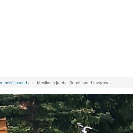
tootmisüksused
/
Mesilaste ja ebaküdooniaaed Ievgravas