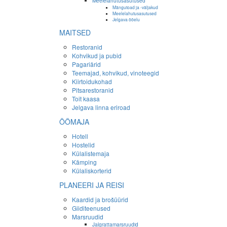
Meelelahutusasutused
Mängutoad ja -väljakud
Meelelahutusasutused
Jelgava ööelu
MAITSED
Restoranid
Kohvikud ja pubid
Pagariärid
Teemajad, kohvikud, vinoteegid
Kiirtoidukohad
Pitsarestoranid
Toit kaasa
Jelgava linna eriroad
ÖÖMAJA
Hotell
Hostelid
Külalistemaja
Kämping
Külaliskorterid
PLANEERI JA REISI
Kaardid ja brošüürid
Giiditeenused
Marsruudid
Jalgrattamarsruudid