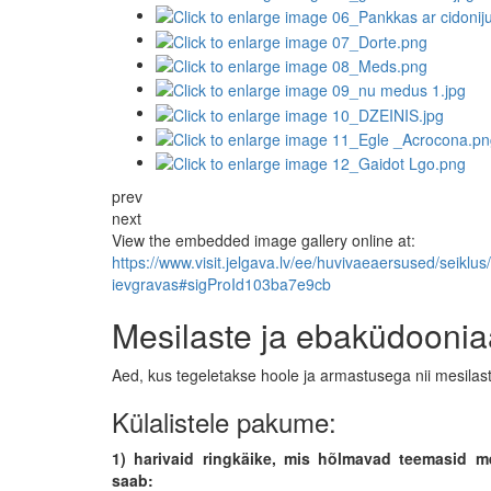
prev
next
View the embedded image gallery online at:
https://www.visit.jelgava.lv/ee/huvivaeaersused/seiklus
ievgravas#sigProId103ba7e9cb
Mesilaste ja ebaküdoonia
Aed, kus tegeletakse hoole ja armastusega nii mesilast
Külalistele pakume:
1) harivaid ringkäike, mis hõlmavad teemasid 
saab: