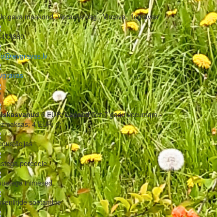
Jelgava maakond, Vircavas pag., Vircava, "Iegravas"
6473880
fo@ievgravas.lv
vgravas
V
äiskasvanud
6 EUR;
Lapsed
līdz 7 gadu vecumam -
ezmaksas;
4 EUR;
;
;
gustācijas
stega peredele
uuetega inimesed
veniiride soetamine