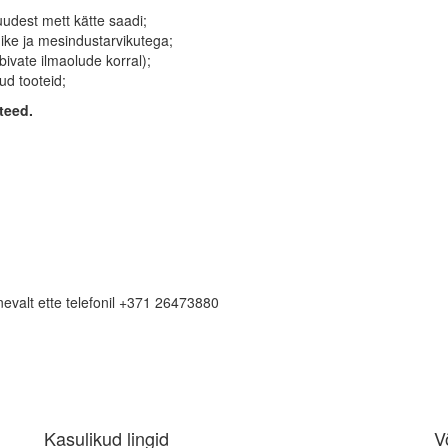
udest mett kätte saadi;
ike ja mesindustarvikutega;
bivate ilmaolude korral);
ud tooteid;
teed.
lnevalt ette telefonil +371 26473880
Kasulikud lingid
V