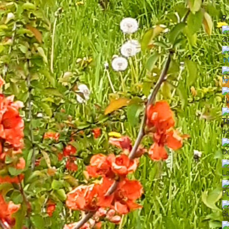
2
in
Ie
L
T
b
De
La
P
Su