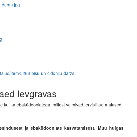
/talud/item/5266-bisu-un-cidoniju-darzs-
aed Ievgravas
e kui ka ebaküdooniatega, millest valmivad tervislikud maiused.
mesindusest ja ebaküdooniate kasvatamisest. Muu hulgas