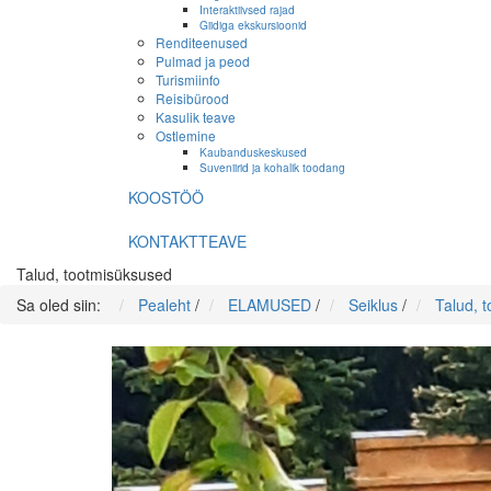
Interaktiivsed rajad
Giidiga ekskursioonid
Renditeenused
Pulmad ja peod
Turismiinfo
Reisibürood
Kasulik teave
Ostlemine
Kaubanduskeskused
Suveniirid ja kohalik toodang
KOOSTÖÖ
KONTAKTTEAVE
Talud, tootmisüksused
Sa oled siin:
Pealeht
/
ELAMUSED
/
Seiklus
/
Talud, 