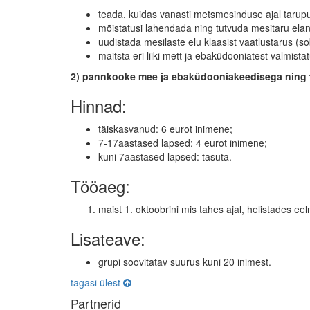
teada, kuidas vanasti metsmesinduse ajal tarupu
mõistatusi lahendada ning tutvuda mesitaru elan
uudistada mesilaste elu klaasist vaatlustarus (so
maitsta eri liiki mett ja ebaküdooniatest valmistat
2) pannkooke mee ja ebaküdooniakeedisega ning 
Hinnad:
täiskasvanud: 6 eurot inimene;
7-17aastased lapsed: 4 eurot inimene;
kuni 7aastased lapsed: tasuta.
Tööaeg:
maist 1. oktoobrini mis tahes ajal, helistades ee
Lisateave:
grupi soovitatav suurus kuni 20 inimest.
tagasi ülest
Partnerid