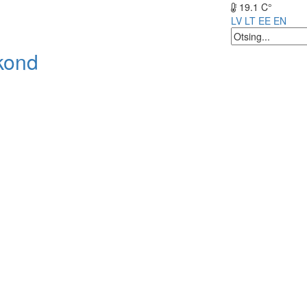
19.1 C°
LV
LT
EE
EN
kond