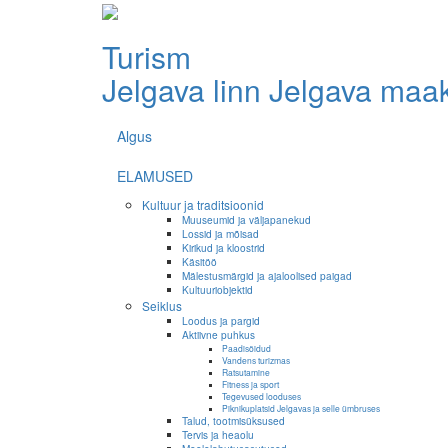
Turism
Jelgava linn
Jelgava maa
Algus
ELAMUSED
Kultuur ja traditsioonid
Muuseumid ja väljapanekud
Lossid ja mõisad
Kirikud ja kloostrid
Käsitöö
Mälestusmärgid ja ajaloolised paigad
Kultuuriobjektid
Seiklus
Loodus ja pargid
Aktiivne puhkus
Paadisõidud
Vandens turizmas
Ratsutamine
Fitness ja sport
Tegevused looduses
Piknikuplatsid Jelgavas ja selle ümbruses
Talud, tootmisüksused
Tervis ja heaolu