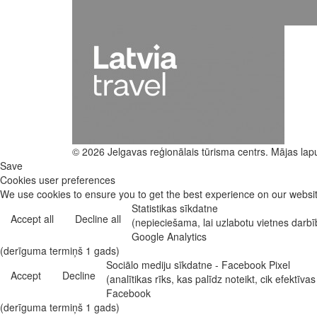
© 2026 Jelgavas reģionālais tūrisma centrs. Mājas lap
Save
Cookies user preferences
We use cookies to ensure you to get the best experience on our website
Statistikas sīkdatne
Accept all
Decline all
(nepieciešama, lai uzlabotu vietnes darb
Google Analytics
(derīguma termiņš 1 gads)
Sociālo mediju sīkdatne - Facebook Pixel
Accept
Decline
(analītikas rīks, kas palīdz noteikt, cik efekt
Facebook
(derīguma termiņš 1 gads)