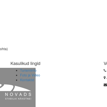
kohta)
Kasulikud lingid
V
Turismiinfo
Foto ja Video
Kontaktid