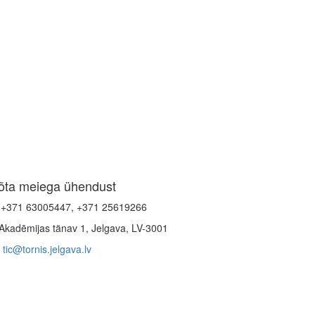
õta meiega ühendust
+371 63005447, +371 25619266
Akadēmijas tänav 1, Jelgava, LV-3001
tic@tornis.jelgava.lv