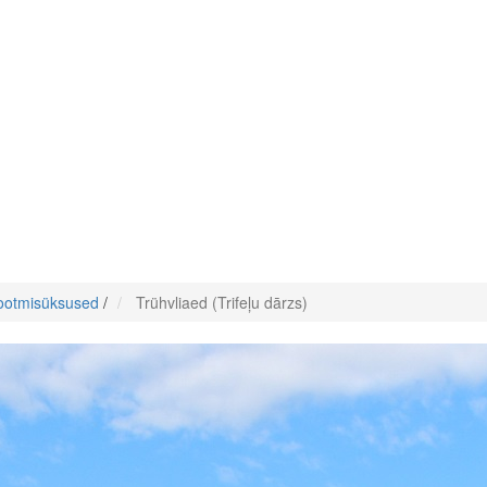
tootmisüksused
/
Trühvliaed (Trifeļu dārzs)