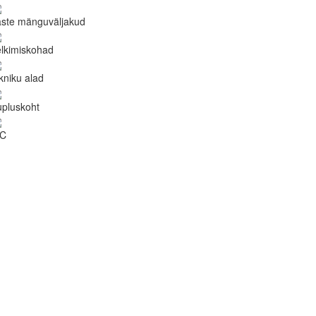
aste mänguväljakud
lkimiskohad
kniku alad
pluskoht
C