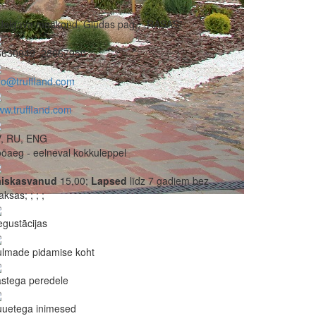
Jelgava maakond, Glūdas pag., „RASAS”
6630949, 28667950
fo@truffland.com
w.truffland.com
V, RU, ENG
öaeg - eelneval kokkuleppel
äiskasvanud
15,00;
Lapsed
līdz 7 gadiem bez
aksas;
;
;
;
gustācijas
ulmade pidamise koht
stega peredele
uuetega inimesed