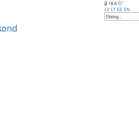
18.6 C°
LV
LT
EE
EN
kond