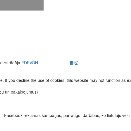
u izstrādāja
EDEVON
. If you decline the use of cookies, this website may not function as e
ību un pakalpojumus)
īvas ir Facebook reklāmas kampaņas, pārraugot darbības, ko lietotājs vei