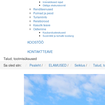
Interaktiivsed rajad
Giidiga ekskursioonid
Renditeenused
Pulmad ja peod
Turismiinfo
Reisibürood
Kasulik teave
Ostlemine
Kaubanduskeskused
Suveniirid ja kohalik toodang
KOOSTÖÖ
KONTAKTTEAVE
Talud, tootmisüksused
Sa oled siin:
Pealeht
/
ELAMUSED
/
Seiklus
/
Talud, 