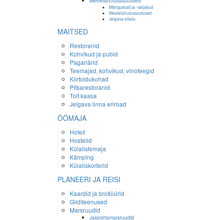
Meelelahutusasutused
Mängutoad ja -väljakud
Meelelahutusasutused
Jelgava ööelu
MAITSED
Restoranid
Kohvikud ja pubid
Pagariärid
Teemajad, kohvikud, vinoteegid
Kiirtoidukohad
Pitsarestoranid
Toit kaasa
Jelgava linna eriroad
ÖÖMAJA
Hotell
Hostelid
Külalistemaja
Kämping
Külaliskorterid
PLANEERI JA REISI
Kaardid ja brošüürid
Giiditeenused
Marsruudid
Jalgrattamarsruudid