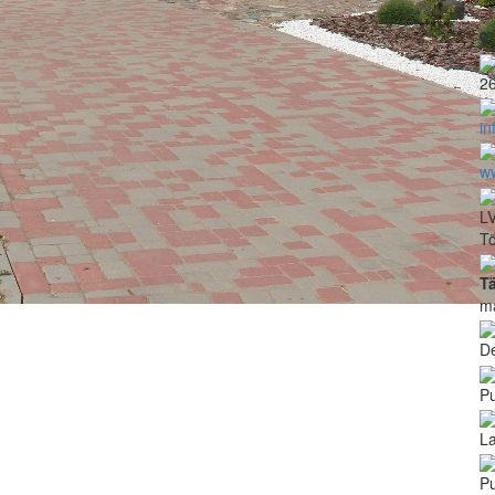
2
in
ww
L
Tö
T
m
De
P
La
P