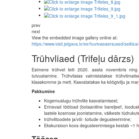
prev
next
View the embedded image gallery online at:
https://www.visit.jelgava.lv/ee/huvivaeaersused/seikl
Trühvliaed (Trifeļu dārzs)
Esimene trühvel leiti 2020. aasta novembris ning s
tutvustamine. Trühvliaias valmistatakse trühvlimai
klaaskomme ja mett. Kasvatatakse ka köögivilju ja mar
Pakkumine
Kogemuslugu trühvlite kasvatamisest;
Erinevad töötoad (botaaniline bareljeef, loodu
lastele kosmose joonistamine, väikeste tüdrukut
trühvlitoodete ja/või -toitude degusteerimine;
Ekskursioon koos degusteerimisega kestab ~1 h 
Tööaeg