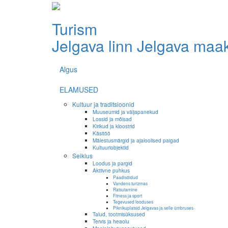
Turism
Jelgava linn
Jelgava maa
Algus
ELAMUSED
Kultuur ja traditsioonid
Muuseumid ja väljapanekud
Lossid ja mõisad
Kirikud ja kloostrid
Käsitöö
Mälestusmärgid ja ajaloolised paigad
Kultuuriobjektid
Seiklus
Loodus ja pargid
Aktiivne puhkus
Paadisõidud
Vandens turizmas
Ratsutamine
Fitness ja sport
Tegevused looduses
Piknikuplatsid Jelgavas ja selle ümbruses
Talud, tootmisüksused
Tervis ja heaolu