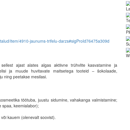
L
Te
Pi
us/talud/item/4910-jaunums-trifelu-darzs#sigProId76475a309d
Su
W
ellest ajast alates algas aktiivne trühvlite kasvatamine ja
tselisi ja muude huvitavate maitsetega tooteid – šokolaade,
ju ning peetakse mesilasi.
skosmeetika töötuba, juustu sidumine, vahakanga valmistamine;
e spaa, keemialabor);
või kauem (olenevalt soovist).