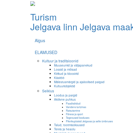
Turism
Jelgava linn
Jelgava maa
Algus
ELAMUSED
Kultuur ja traditsioonid
Muuseumid ja väljapanekud
Lossid ja mõisad
Kirikud ja kloostrid
Käsitöö
Mälestusmärgid ja ajaloolised paigad
Kultuuriobjektid
Seiklus
Loodus ja pargid
Aktiivne puhkus
Paadisõidud
Vandens turizmas
Ratsutamine
Fitness ja sport
Tegevused looduses
Piknikuplatsid Jelgavas ja selle ümbruses
Talud, tootmisüksused
Tervis ja heaolu