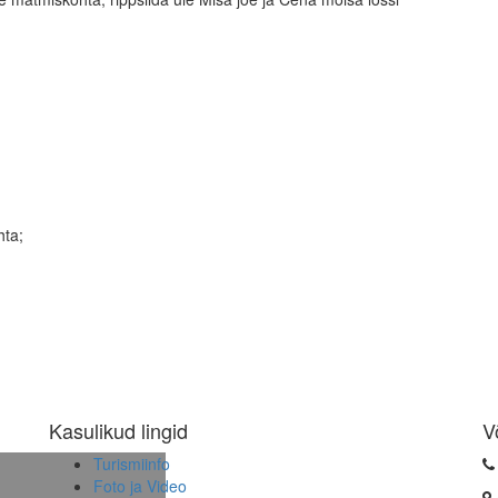
hta;
Kasulikud lingid
V
Turismiinfo
Foto ja Video