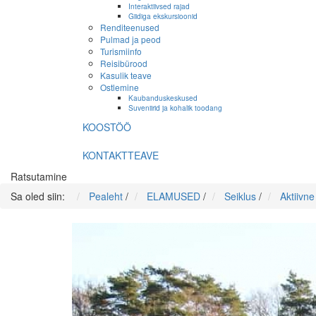
Interaktiivsed rajad
Giidiga ekskursioonid
Renditeenused
Pulmad ja peod
Turismiinfo
Reisibürood
Kasulik teave
Ostlemine
Kaubanduskeskused
Suveniirid ja kohalik toodang
KOOSTÖÖ
KONTAKTTEAVE
Ratsutamine
Sa oled siin:
Pealeht
/
ELAMUSED
/
Seiklus
/
Aktiivn