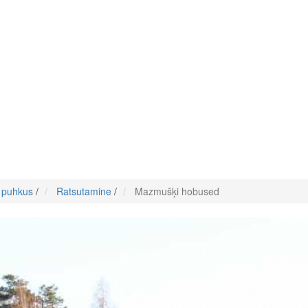
e puhkus
/
Ratsutamine
/
Mazmušķi hobused