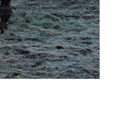
äiskasvanud
2 EUR;
Lapsed
bezmaksas (līdz 16
adu vecumam);
;
;
;
stega peredele
adaval giid
kniku alad