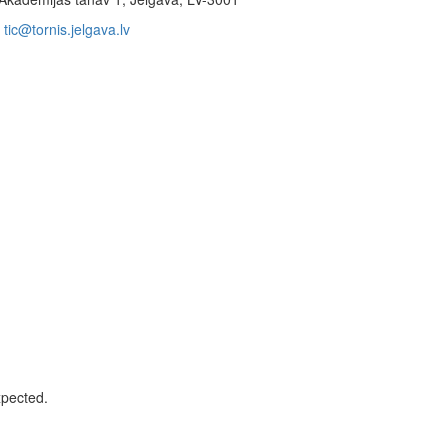
tic@tornis.jelgava.lv
xpected.