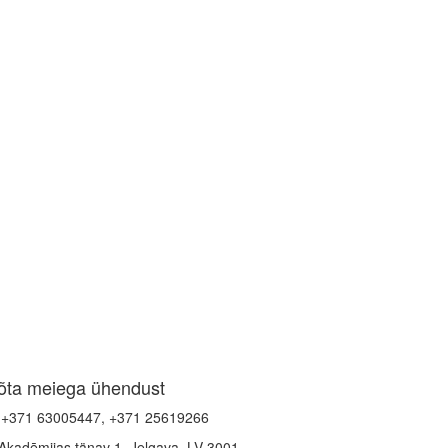
õta meiega ühendust
+371 63005447, +371 25619266
Akadēmijas tänav 1, Jelgava, LV-3001