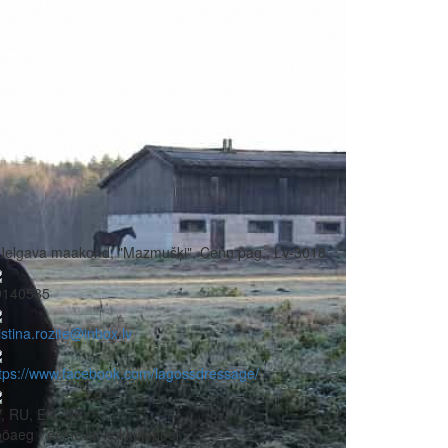
Jelgava maakond, "Mazmušķi", Cenu pag., LV-3018
9140535
istina.rozite@inbox.lv
tps://www.facebook.com/lagossdressage/
, RU, EN, DE
öaeg - eelneval kokkuleppel