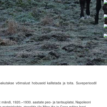
T
g
La
Sa
Pi
akutakse võimalust hobuseid kallistada ja toita. Suveperioodil
t mändi, 1920.–1930. aastate peo- ja tantsuplatsi, Napoleoni
te matmiskohta, rippsilda üle Misa jõe ja Cena mõisa lossi