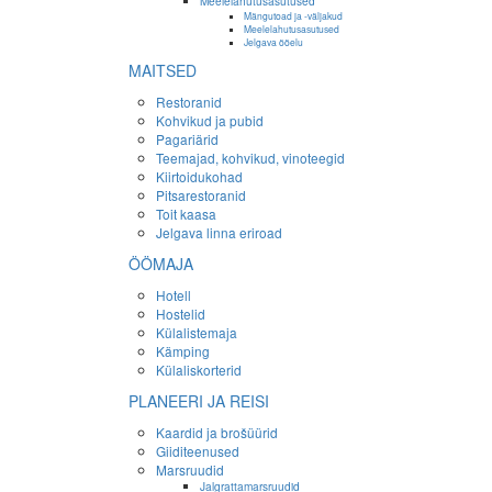
Meelelahutusasutused
Mängutoad ja -väljakud
Meelelahutusasutused
Jelgava ööelu
MAITSED
Restoranid
Kohvikud ja pubid
Pagariärid
Teemajad, kohvikud, vinoteegid
Kiirtoidukohad
Pitsarestoranid
Toit kaasa
Jelgava linna eriroad
ÖÖMAJA
Hotell
Hostelid
Külalistemaja
Kämping
Külaliskorterid
PLANEERI JA REISI
Kaardid ja brošüürid
Giiditeenused
Marsruudid
Jalgrattamarsruudid