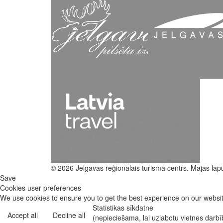
© 2026 Jelgavas reģionālais tūrisma centrs. Mājas lap
Save
Cookies user preferences
We use cookies to ensure you to get the best experience on our website
Statistikas sīkdatne
Accept all
Decline all
(nepieciešama, lai uzlabotu vietnes darb