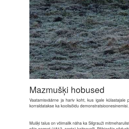
Mazmušķi hobused
Vaatamisväärne ja hariv koht, kus igale külastajale p
korraldatakse ka koolisõidu demonstratsioonesinemisi.
Mušķi talus on võimalik näha ka Silgrauži mitmeharulis
sõja aegset (1812. aasta) kaitsevalli, Põhjasõja sõduri