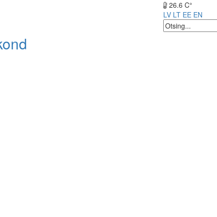
26.6 C°
LV
LT
EE
EN
kond