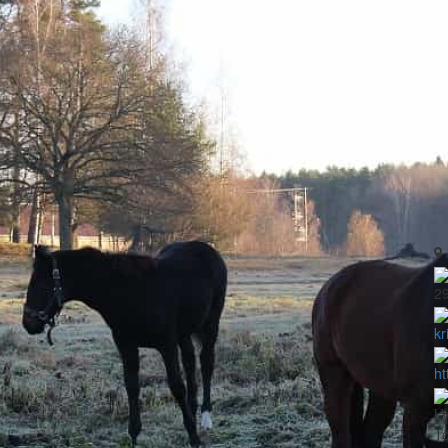
2
kr
ht
LV
Tö