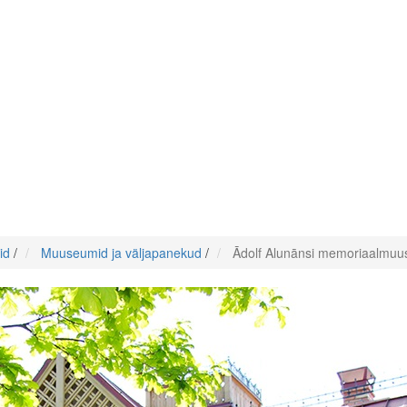
id
/
Muuseumid ja väljapanekud
/
Ādolf Alunānsi memoriaalmu