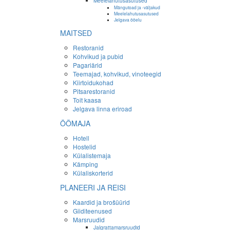
Meelelahutusasutused
Mängutoad ja -väljakud
Meelelahutusasutused
Jelgava ööelu
MAITSED
Restoranid
Kohvikud ja pubid
Pagariärid
Teemajad, kohvikud, vinoteegid
Kiirtoidukohad
Pitsarestoranid
Toit kaasa
Jelgava linna eriroad
ÖÖMAJA
Hotell
Hostelid
Külalistemaja
Kämping
Külaliskorterid
PLANEERI JA REISI
Kaardid ja brošüürid
Giiditeenused
Marsruudid
Jalgrattamarsruudid