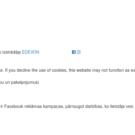
u izstrādāja
EDEVON
. If you decline the use of cookies, this website may not function as e
ību un pakalpojumus)
īvas ir Facebook reklāmas kampaņas, pārraugot darbības, ko lietotājs vei