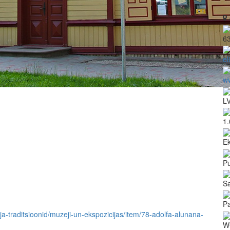
6
el
ww
L
1.
Ek
P
Sa
Pa
-ja-traditsioonid/muzeji-un-ekspozicijas/item/78-adolfa-alunana-
W