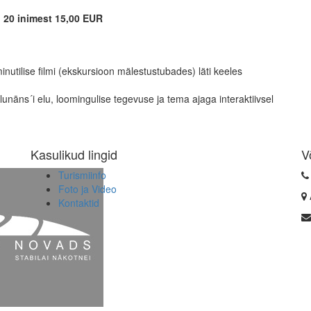
i 20 inimest 15,00 EUR
tilise filmi (ekskursioon mälestustubades) läti keeles
Alunāns´i elu, loomingulise tegevuse ja tema ajaga interaktiivsel
Kasulikud lingid
V
Turismiinfo
Foto ja Video
Kontaktid