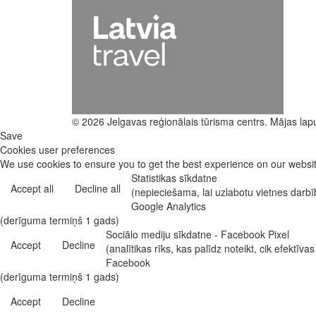
© 2026 Jelgavas reģionālais tūrisma centrs. Mājas lap
Save
Cookies user preferences
We use cookies to ensure you to get the best experience on our website
Statistikas sīkdatne
Accept all
Decline all
(nepieciešama, lai uzlabotu vietnes darb
Google Analytics
(derīguma termiņš 1 gads)
Sociālo mediju sīkdatne - Facebook Pixel
Accept
Decline
(analītikas rīks, kas palīdz noteikt, cik efekt
Facebook
(derīguma termiņš 1 gads)
Accept
Decline