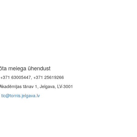
õta meiega ühendust
+371 63005447, +371 25619266
Akadēmijas tänav 1, Jelgava, LV-3001
tic@tornis.jelgava.lv