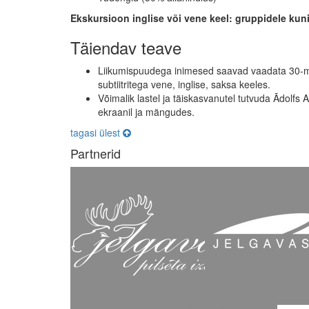
Ekskursioon inglise või vene keel: gruppidele kun
Täiendav teave
Liikumispuudega inimesed saavad vaadata 30-minu
subtiitritega vene, inglise, saksa keeles.
Võimalik lastel ja täiskasvanutel tutvuda Ādolfs 
ekraanil ja mängudes.
tagasi ülest
Partnerid