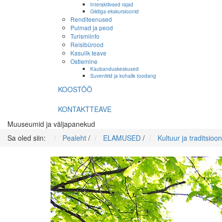
Interaktiivsed rajad
Giidiga ekskursioonid
Renditeenused
Pulmad ja peod
Turismiinfo
Reisibürood
Kasulik teave
Ostlemine
Kaubanduskeskused
Suveniirid ja kohalik toodang
KOOSTÖÖ
KONTAKTTEAVE
Muuseumid ja väljapanekud
Sa oled siin:
Pealeht
/
ELAMUSED
/
Kultuur ja traditsioon