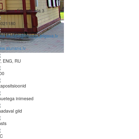
Jelgava, Filozofu iela 3
3021180
ina.skutele@muzejs.jelgava.lv
w.alunans.lv
V, ENG, RU
00
spositsioonid
uuetega inimesed
adaval giid
sts
C