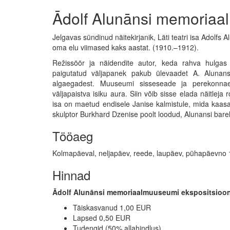
Ādolf Alunānsi memoria
Jelgavas sündinud näitekirjanik, Läti teatri isa Adolf
oma elu viimased kaks aastat. (1910.–1912).
Režissöör ja näidendite autor, keda rahva hulgas 
paigutatud väljapanek pakub ülevaadet A. Alunansi l
algaegadest. Muuseumi sisseseade ja perekonnaes
väljapaistva isiku aura. Siin võib sisse elada näitleja
isa on maetud endisele Janise kalmistule, mida kaasaj
skulptor Burkhard Dzenise poolt loodud, Alunansi bar
Tööaeg
Kolmapäeval, neljapäev, reede, laupäev, pühapäevno 1
Hinnad
Ādolf Alunānsi memoriaalmuuseumi ekspositsioon 
Täiskasvanud 1,00 EUR
Lapsed 0,50 EUR
Tudengid (50% allahindlus)