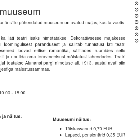
almuuseum
s Alunāns´ile pühendatud muuseum on avatud majas, kus ta veetis
ka läti teatri isaks nimetatakse. Dekoratiivsesse majakesse
oomingulisest pärandusest ja säilitab tunnistusi läti teatri
emed loovad erilise romantika, säilitades ruumides selle
 rolli ja nautida oma teravmeelsust mõistatusi lahendades. Teatri
al teatakse Alunansi pargi nimetuse all. 1913. aastal avati siin
eljeefiga mälestussammas.
0.00 - 18.00.
ja näitus:
Muuseumi näitus:
Täiskasvanud 0,70 EUR
Lapsed, pensionärid 0,35 EUR