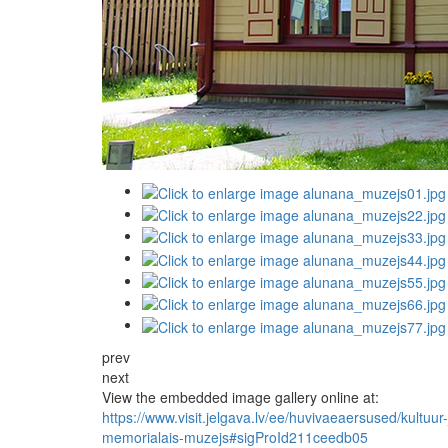
prev
next
View the embedded image gallery online at:
https://www.visit.jelgava.lv/ee/huvivaeaersused/kultuur
memorialais-muzejs#sigProId211ceedb05