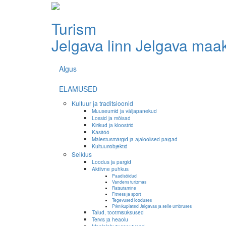
Turism
Jelgava linn
Jelgava maa
Algus
ELAMUSED
Kultuur ja traditsioonid
Muuseumid ja väljapanekud
Lossid ja mõisad
Kirikud ja kloostrid
Käsitöö
Mälestusmärgid ja ajaloolised paigad
Kultuuriobjektid
Seiklus
Loodus ja pargid
Aktiivne puhkus
Paadisõidud
Vandens turizmas
Ratsutamine
Fitness ja sport
Tegevused looduses
Piknikuplatsid Jelgavas ja selle ümbruses
Talud, tootmisüksused
Tervis ja heaolu