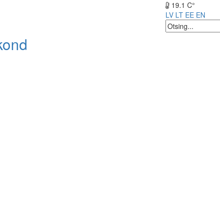
19.1 C°
LV
LT
EE
EN
kond