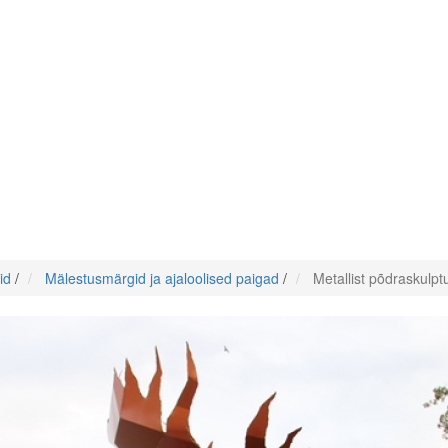
id
/
Mälestusmärgid ja ajaloolised paigad
/
Metallist põdraskulpt