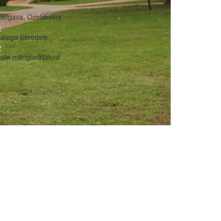
Jelgava, Ozolskvērs
stega peredele
aste mänguväljakud