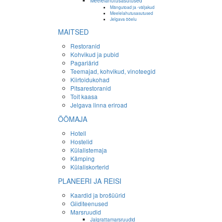
Meelelahutusasutused
Mängutoad ja -väljakud
Meelelahutusasutused
Jelgava ööelu
MAITSED
Restoranid
Kohvikud ja pubid
Pagariärid
Teemajad, kohvikud, vinoteegid
Kiirtoidukohad
Pitsarestoranid
Toit kaasa
Jelgava linna eriroad
ÖÖMAJA
Hotell
Hostelid
Külalistemaja
Kämping
Külaliskorterid
PLANEERI JA REISI
Kaardid ja brošüürid
Giiditeenused
Marsruudid
Jalgrattamarsruudid