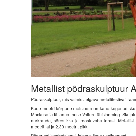
Metallist põdraskulptuur A
Põdraskulptuur, mis valmis Jelgava metallifestivali raam
Kuue meetri kõrgune metsloom on kahe kogenud skulpt
Mockuse ja lätlanna Inese Valtere ühislooming. Skulptuu
nurkrauda, sõrestikku ja roostevaba terast. Metallis
meetrit lai ja 2,30 meetrit pikk.
Põder sai inspiratsiooni Jelgava linna vapiloomast.