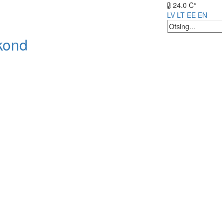
24.0 C°
LV
LT
EE
EN
kond