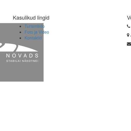
Kasulikud lingid
V
Turismiinfo
Foto ja Video
Kontaktid