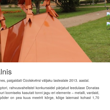
La
L
lnis
es, paigaldati Ozolskvērsi väljaku lastealale 2013. aastal.
ori, rahvusvahelistel konkurssidel pärjatud leedulase Donatas
ri loomiseks kasutati tonni jagu eri elemente – metalli, vardaid,
t põder on pea kuus meetrit kõrge, kõige laiemast kohast 1,70