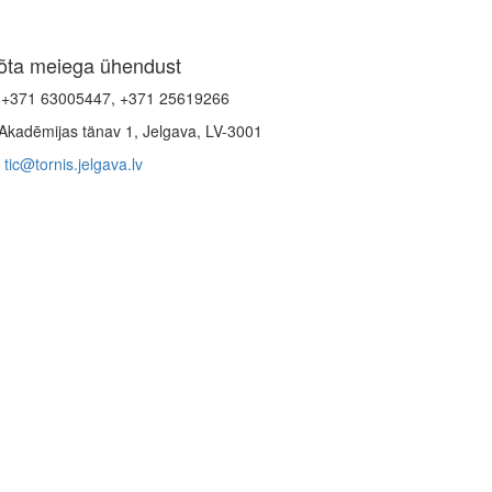
õta meiega ühendust
+371 63005447, +371 25619266
Akadēmijas tänav 1, Jelgava, LV-3001
tic@tornis.jelgava.lv