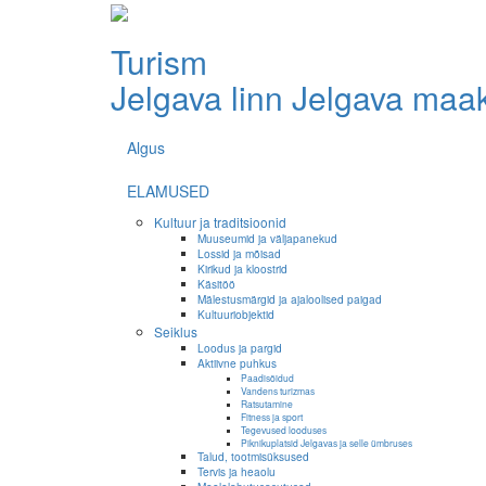
Turism
Jelgava linn
Jelgava maa
Algus
ELAMUSED
Kultuur ja traditsioonid
Muuseumid ja väljapanekud
Lossid ja mõisad
Kirikud ja kloostrid
Käsitöö
Mälestusmärgid ja ajaloolised paigad
Kultuuriobjektid
Seiklus
Loodus ja pargid
Aktiivne puhkus
Paadisõidud
Vandens turizmas
Ratsutamine
Fitness ja sport
Tegevused looduses
Piknikuplatsid Jelgavas ja selle ümbruses
Talud, tootmisüksused
Tervis ja heaolu