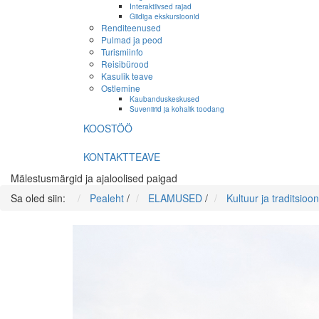
Interaktiivsed rajad
Giidiga ekskursioonid
Renditeenused
Pulmad ja peod
Turismiinfo
Reisibürood
Kasulik teave
Ostlemine
Kaubanduskeskused
Suveniirid ja kohalik toodang
KOOSTÖÖ
KONTAKTTEAVE
Mälestusmärgid ja ajaloolised paigad
Sa oled siin:
Pealeht
/
ELAMUSED
/
Kultuur ja traditsioon