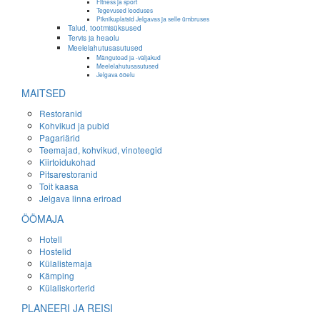
Fitness ja sport
Tegevused looduses
Piknikuplatsid Jelgavas ja selle ümbruses
Talud, tootmisüksused
Tervis ja heaolu
Meelelahutusasutused
Mängutoad ja -väljakud
Meelelahutusasutused
Jelgava ööelu
MAITSED
Restoranid
Kohvikud ja pubid
Pagariärid
Teemajad, kohvikud, vinoteegid
Kiirtoidukohad
Pitsarestoranid
Toit kaasa
Jelgava linna eriroad
ÖÖMAJA
Hotell
Hostelid
Külalistemaja
Kämping
Külaliskorterid
PLANEERI JA REISI