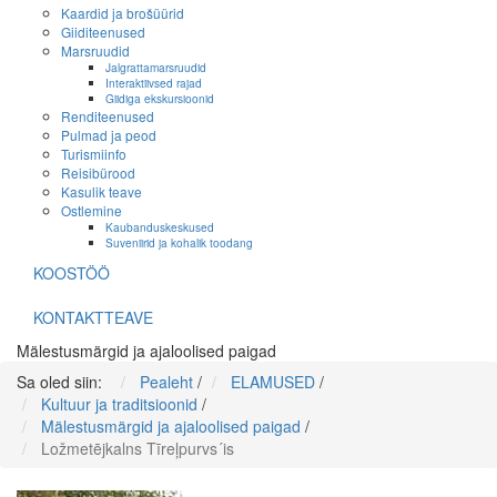
Kaardid ja brošüürid
Giiditeenused
Marsruudid
Jalgrattamarsruudid
Interaktiivsed rajad
Giidiga ekskursioonid
Renditeenused
Pulmad ja peod
Turismiinfo
Reisibürood
Kasulik teave
Ostlemine
Kaubanduskeskused
Suveniirid ja kohalik toodang
KOOSTÖÖ
KONTAKTTEAVE
Mälestusmärgid ja ajaloolised paigad
Sa oled siin:
Pealeht
/
ELAMUSED
/
Kultuur ja traditsioonid
/
Mälestusmärgid ja ajaloolised paigad
/
Ložmetējkalns Tīreļpurvs´is