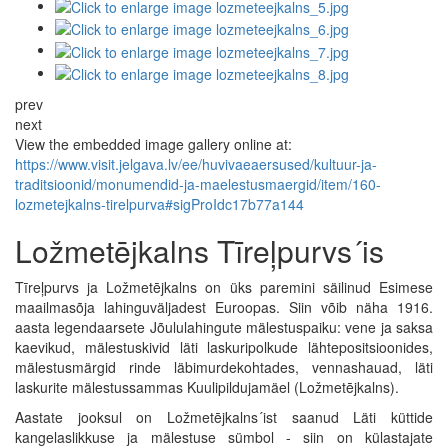
prev
next
View the embedded image gallery online at:
https://www.visit.jelgava.lv/ee/huvivaeaersused/kultuur-ja-
traditsioonid/monumendid-ja-maelestusmaergid/item/160-
lozmetejkalns-tirelpurva#sigProIdc17b77a144
Ložmetējkalns Tīreļpurvs´is
Tīreļpurvs ja Ložmetējkalns on üks paremini säilinud Esimese
maailmasõja lahinguväljadest Euroopas. Siin võib näha 1916.
aasta legendaarsete Jõululahingute mälestuspaiku: vene ja saksa
kaevikud, mälestuskivid läti laskuripolkude lähtepositsioonides,
mälestusmärgid rinde läbimurdekohtades, vennashauad, läti
laskurite mälestussammas Kuulipildujamäel (Ložmetējkalns).
Aastate jooksul on Ložmetējkalns´ist saanud Läti küttide
kangelaslikkuse ja mälestuse sümbol - siin on külastajate