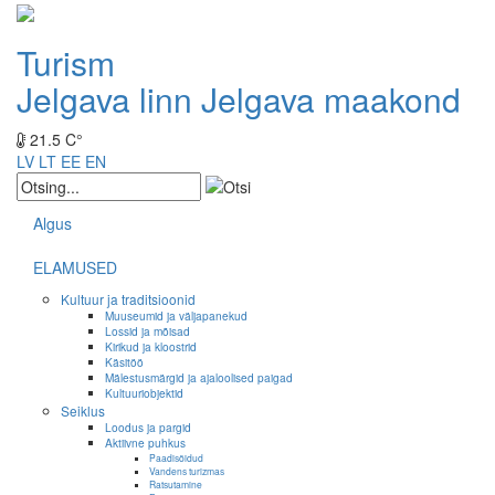
Turism
Jelgava linn
Jelgava maakond
21.5 C°
LV
LT
EE
EN
Algus
ELAMUSED
Kultuur ja traditsioonid
Muuseumid ja väljapanekud
Lossid ja mõisad
Kirikud ja kloostrid
Käsitöö
Mälestusmärgid ja ajaloolised paigad
Kultuuriobjektid
Seiklus
Loodus ja pargid
Aktiivne puhkus
Paadisõidud
Vandens turizmas
Ratsutamine