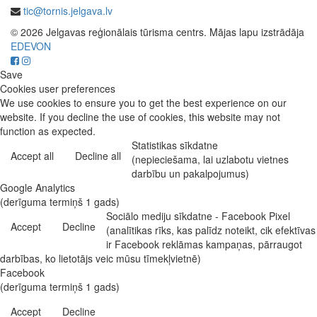
tic@tornis.jelgava.lv
© 2026 Jelgavas reģionālais tūrisma centrs. Mājas lapu izstrādāja
EDEVON
Save
Cookies user preferences
We use cookies to ensure you to get the best experience on our
website. If you decline the use of cookies, this website may not
function as expected.
Statistikas sīkdatne
Accept all
Decline all
(nepieciešama, lai uzlabotu vietnes
darbību un pakalpojumus)
Google Analytics
(derīguma termiņš 1 gads)
Sociālo mediju sīkdatne - Facebook Pixel
Accept
Decline
(analītikas rīks, kas palīdz noteikt, cik efektīvas
ir Facebook reklāmas kampaņas, pārraugot
darbības, ko lietotājs veic mūsu tīmekļvietnē)
Facebook
(derīguma termiņš 1 gads)
Accept
Decline