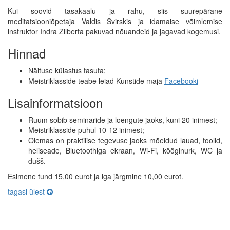
Kui soovid tasakaalu ja rahu, siis suurepärane
meditatsiooniõpetaja Valdis Svirskis ja idamaise võimlemise
instruktor Indra Zilberta pakuvad nõuandeid ja jagavad kogemusi.
Hinnad
Näituse külastus tasuta;
Meistriklasside teabe leiad Kunstide maja
Facebooki
Lisainformatsioon
Ruum sobib seminaride ja loengute jaoks, kuni 20 inimest;
Meistriklasside puhul 10-12 inimest;
Olemas on praktilise tegevuse jaoks mõeldud lauad, toolid,
heliseade, Bluetoothiga ekraan, Wi-Fi, kööginurk, WC ja
dušš.
Esimene tund 15,00 eurot ja iga järgmine 10,00 eurot.
tagasi ülest