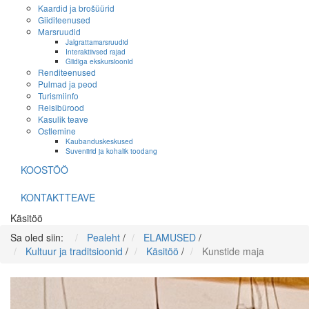
Kaardid ja brošüürid
Giiditeenused
Marsruudid
Jalgrattamarsruudid
Interaktiivsed rajad
Giidiga ekskursioonid
Renditeenused
Pulmad ja peod
Turismiinfo
Reisibürood
Kasulik teave
Ostlemine
Kaubanduskeskused
Suveniirid ja kohalik toodang
KOOSTÖÖ
KONTAKTTEAVE
Käsitöö
Sa oled siin:
Pealeht
/
ELAMUSED
/
Kultuur ja traditsioonid
/
Käsitöö
/
Kunstide maja