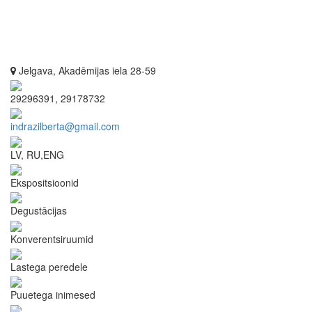
Jelgava, Akadēmijas iela 28-59
29296391, 29178732
indrazilberta@gmail.com
LV, RU,ENG
Ekspositsioonid
Degustācijas
Konverentsiruumid
Lastega peredele
Puuetega inimesed