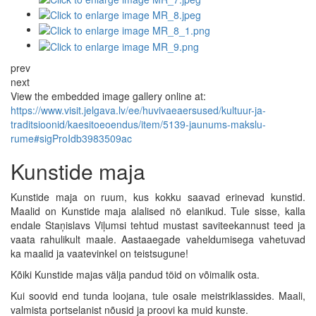
prev
next
View the embedded image gallery online at:
https://www.visit.jelgava.lv/ee/huvivaeaersused/kultuur-ja-
traditsioonid/kaesitoeoendus/item/5139-jaunums-makslu-
rume#sigProIdb3983509ac
Kunstide maja
Kunstide maja on ruum, kus kokku saavad erinevad kunstid.
Maalid on Kunstide maja alalised nö elanikud. Tule sisse, kalla
endale Staņislavs Viļumsi tehtud mustast saviteekannust teed ja
vaata rahulikult maale. Aastaaegade vaheldumisega vahetuvad
ka maalid ja vaatevinkel on teistsugune!
Kõiki Kunstide majas välja pandud töid on võimalik osta.
Kui soovid end tunda loojana, tule osale meistriklassides. Maali,
valmista portselanist nõusid ja proovi ka muid kunste.