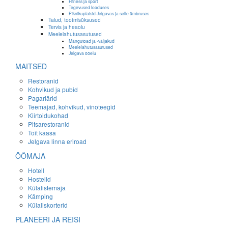
Fitness ja sport
Tegevused looduses
Piknikuplatsid Jelgavas ja selle ümbruses
Talud, tootmisüksused
Tervis ja heaolu
Meelelahutusasutused
Mängutoad ja -väljakud
Meelelahutusasutused
Jelgava ööelu
MAITSED
Restoranid
Kohvikud ja pubid
Pagariärid
Teemajad, kohvikud, vinoteegid
Kiirtoidukohad
Pitsarestoranid
Toit kaasa
Jelgava linna eriroad
ÖÖMAJA
Hotell
Hostelid
Külalistemaja
Kämping
Külaliskorterid
PLANEERI JA REISI