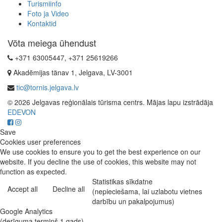
Turismiinfo
Foto ja Video
Kontaktid
Võta meiega ühendust
+371 63005447, +371 25619266
Akadēmijas tänav 1, Jelgava, LV-3001
tic@tornis.jelgava.lv
© 2026 Jelgavas reģionālais tūrisma centrs. Mājas lapu izstrādāja
EDEVON
Save
Cookies user preferences
We use cookies to ensure you to get the best experience on our
website. If you decline the use of cookies, this website may not
function as expected.
Statistikas sīkdatne
Accept all
Decline all
(nepieciešama, lai uzlabotu vietnes
darbību un pakalpojumus)
Google Analytics
(derīguma termiņš 1 gads)