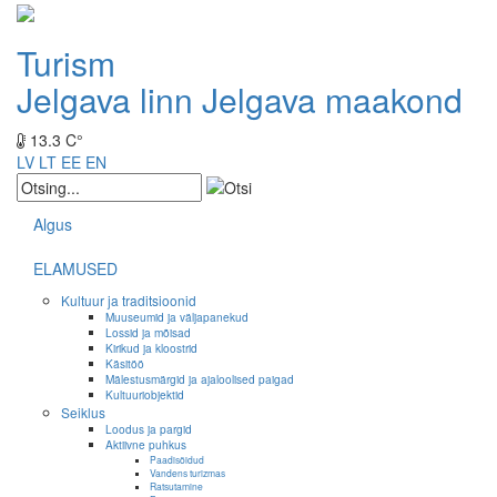
Turism
Jelgava linn
Jelgava maakond
13.3 C°
LV
LT
EE
EN
Algus
ELAMUSED
Kultuur ja traditsioonid
Muuseumid ja väljapanekud
Lossid ja mõisad
Kirikud ja kloostrid
Käsitöö
Mälestusmärgid ja ajaloolised paigad
Kultuuriobjektid
Seiklus
Loodus ja pargid
Aktiivne puhkus
Paadisõidud
Vandens turizmas
Ratsutamine