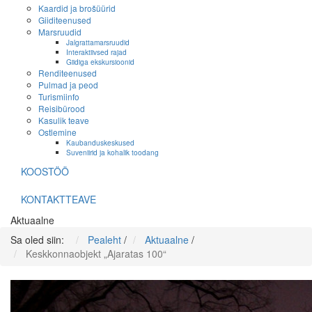
Kaardid ja brošüürid
Giiditeenused
Marsruudid
Jalgrattamarsruudid
Interaktiivsed rajad
Giidiga ekskursioonid
Renditeenused
Pulmad ja peod
Turismiinfo
Reisibürood
Kasulik teave
Ostlemine
Kaubanduskeskused
Suveniirid ja kohalik toodang
KOOSTÖÖ
KONTAKTTEAVE
Aktuaalne
Sa oled siin:
Pealeht
/
Aktuaalne
/
Keskkonnaobjekt „Ajaratas 100“