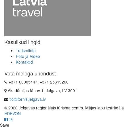
Kasulikud lingid
Turismiinfo
Foto ja Video
Kontaktid
Võta meiega ühendust
+371 63005447, +371 25619266
Akadēmijas tänav 1, Jelgava, LV-3001
tic@tornis.jelgava.lv
© 2026 Jelgavas reģionālais tūrisma centrs. Mājas lapu izstrādāja
EDEVON
Save