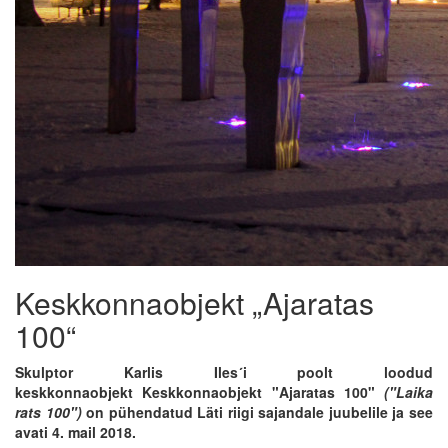
Keskkonnaobjekt „Ajaratas
100“
Skulptor Karlis Iles´i poolt loodud
keskkonnaobjekt Keskkonnaobjekt "Ajaratas 100"
("Laika
rats 100")
on pühendatud Läti riigi sajandale juubelile ja see
avati 4. mail 2018.