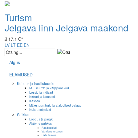
Turism
Jelgava linn
Jelgava maakond
17.1 C°
LV
LT
EE
EN
Algus
ELAMUSED
Kultuur ja traditsioonid
Muuseumid ja väljapanekud
Lossid ja mõisad
Kirikud ja kloostrid
Käsitöö
Mälestusmärgid ja ajaloolised paigad
Kultuuriobjektid
Seiklus
Loodus ja pargid
Aktiivne puhkus
Paadisõidud
Vandens turizmas
Ratsutamine