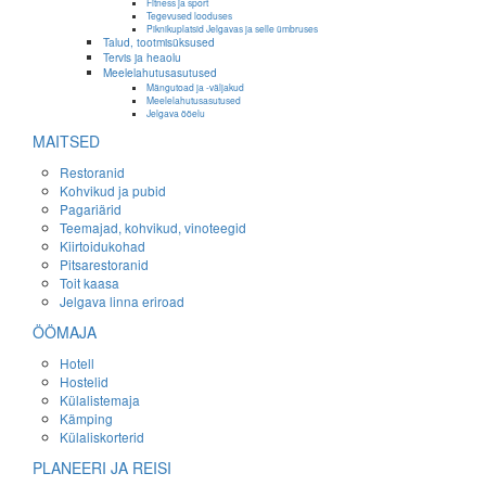
Fitness ja sport
Tegevused looduses
Piknikuplatsid Jelgavas ja selle ümbruses
Talud, tootmisüksused
Tervis ja heaolu
Meelelahutusasutused
Mängutoad ja -väljakud
Meelelahutusasutused
Jelgava ööelu
MAITSED
Restoranid
Kohvikud ja pubid
Pagariärid
Teemajad, kohvikud, vinoteegid
Kiirtoidukohad
Pitsarestoranid
Toit kaasa
Jelgava linna eriroad
ÖÖMAJA
Hotell
Hostelid
Külalistemaja
Kämping
Külaliskorterid
PLANEERI JA REISI