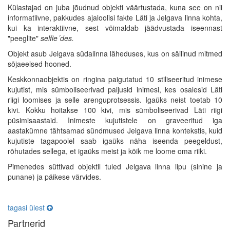
Külastajad on juba jõudnud objekti väärtustada, kuna see on nii
informatiivne, pakkudes ajaloolisi fakte Läti ja Jelgava linna kohta,
kui ka interaktiivne, sest võimaldab jäädvustada iseennast
"peeglite"
selfie´des.
Objekt asub Jelgava südalinna läheduses, kus on säilinud mitmed
sõjaeelsed hooned.
Keskkonnaobjektis on ringina paigutatud 10 stiliseeritud inimese
kujutist, mis sümboliseerivad paljusid inimesi, kes osalesid Läti
riigi loomises ja selle arenguprotsessis. Igaüks neist toetab 10
kivi. Kokku hoitakse 100 kivi, mis sümboliseerivad Läti riigi
püsimisaastaid. Inimeste kujutistele on graveeritud iga
aastakümne tähtsamad sündmused Jelgava linna kontekstis, kuid
kujutiste tagapoolel saab igaüks näha iseenda peegeldust,
rõhutades sellega, et igaüks meist ja kõik me loome oma riiki.
Pimenedes süttivad objektil tuled Jelgava linna lipu (sinine ja
punane) ja päikese värvides.
tagasi ülest
Partnerid