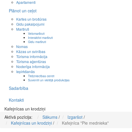
Apartamenti
Plānot un ceļot
Kartes un brošūras
Gidu pakalpojumi
Maršruti
Velomaršruti
Interaktīvi maršruti
Gidu maršruti
Nomas
Kāzas un svinības
Tūrisma informācija
Tūrisma aģentūras
Noderīga informācija
Iepirkšanās
Tirdzniecības centri
Suvenīri un vietējā produkcijas
Sadarbība
Kontakti
Kafejnīcas un krodziņi
Aktīvā pozīcija:
Sākums
/
Izgaršot
/
Kafejnīcas un krodziņi
/
Kafejnīca "Pie mednieka"