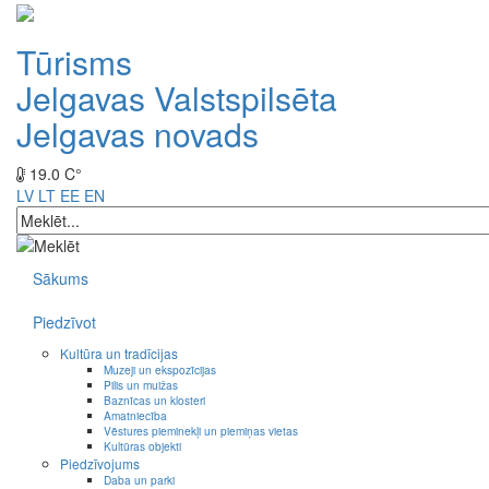
Tūrisms
Jelgavas Valstspilsēta
Jelgavas novads
19.0 C°
LV
LT
EE
EN
Sākums
Piedzīvot
Kultūra un tradīcijas
Muzeji un ekspozīcijas
Pilis un muižas
Baznīcas un klosteri
Amatniecība
Vēstures pieminekļi un piemiņas vietas
Kultūras objekti
Piedzīvojums
Daba un parki