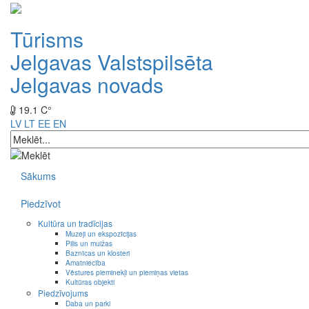
Tūrisms
Jelgavas Valstspilsēta
Jelgavas novads
19.1 C°
LV
LT
EE
EN
Sākums
Piedzīvot
Kultūra un tradīcijas
Muzeji un ekspozīcijas
Pilis un muižas
Baznīcas un klosteri
Amatniecība
Vēstures pieminekļi un piemiņas vietas
Kultūras objekti
Piedzīvojums
Daba un parki