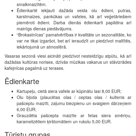
smalkmaizītēm.
Ēdienkartē iekļauti dažāda veida olu ēdieni, putras,
karstmaizes, pankūkas un vafeles, kā arī veģetāriešiem
piemēroti ēdieni. Darba dienās ēdienkarti papildina arī
mainīgs dienas piedāvājums.
“Brokastnīcas” pamatvērtības ir kvalitāte un sezonalitāte, ko
var ne tikai izgaršot, bet arī ieraudzīt un piedzīvot maltītēs,
iekārtojumā un atmosfērā.
Vasaras sezonā viesi aicināti piedzīvot nesteidzīgu atpūtu, kā arī
dažādas kultūras norises, dzīvās mūzikas vakarus un stāvizrādes
kafejnīcas pagalmā uz terases.
Ēdienkarte
Kartupeļu, cietā siera vafele ar kūpinātu lasi 8,00 EUR;
Olu bļoda (plaucētas olas / ceptas olas / kultenis ar
pašceptu maizīti, zaļumu biezpienu un svaigiem dārzeņiem
6,00 EUR;
Grauzdēta pašcepta maizīte ar fetas siera smēriņu,
karamelizētiem ķirštomātiem un rukolu 5,00 EUR.
Tūristu grupas