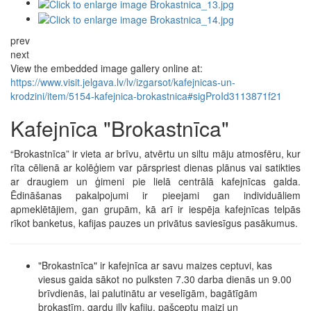
prev
next
View the embedded image gallery online at:
https://www.visit.jelgava.lv/lv/izgarsot/kafejnicas-un-
krodzini/item/5154-kafejnica-brokastnica#sigProId3113871f21
Kafejnīca "Brokastnīca"
“Brokastnīca” ir vieta ar brīvu, atvērtu un siltu māju atmosfēru, kur
rīta cēlienā ar kolēģiem var pārspriest dienas plānus vai satikties
ar draugiem un ģimeni pie lielā centrālā kafejnīcas galda.
Ēdināšanas pakalpojumi ir pieejami gan individuāliem
apmeklētājiem, gan grupām, kā arī ir iespēja kafejnīcas telpās
rīkot banketus, kafijas pauzes un privātus saviesīgus pasākumus.
"Brokastnīca" ir kafejnīca ar savu maizes ceptuvi, kas
viesus gaida sākot no pulksten 7.30 darba dienās un 9.00
brīvdienās, lai palutinātu ar veselīgām, bagātīgām
brokastīm, gardu illy kafiju, pašceptu maizi un