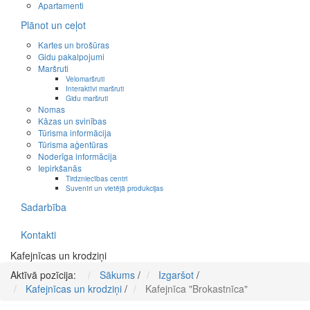
Apartamenti
Plānot un ceļot
Kartes un brošūras
Gidu pakalpojumi
Maršruti
Velomaršruti
Interaktīvi maršruti
Gidu maršruti
Nomas
Kāzas un svinības
Tūrisma informācija
Tūrisma aģentūras
Noderīga informācija
Iepirkšanās
Tirdzniecības centri
Suvenīri un vietējā produkcijas
Sadarbība
Kontakti
Kafejnīcas un krodziņi
Aktīvā pozīcija:
Sākums
/
Izgaršot
/
Kafejnīcas un krodziņi
/
Kafejnīca "Brokastnīca"