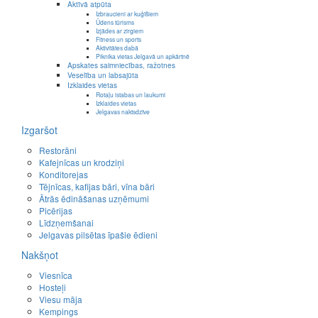
Aktīvā atpūta
Izbraucieni ar kuģīšiem
Ūdens tūrisms
Izjādes ar zirgiem
Fitness un sports
Aktivitātes dabā
Piknika vietas Jelgavā un apkārtnē
Apskates saimniecības, ražotnes
Veselība un labsajūta
Izklaides vietas
Rotaļu istabas un laukumi
Izklaides vietas
Jelgavas naktsdzīve
Izgaršot
Restorāni
Kafejnīcas un krodziņi
Konditorejas
Tējnīcas, kafijas bāri, vīna bāri
Ātrās ēdināšanas uzņēmumi
Picērijas
Līdzņemšanai
Jelgavas pilsētas īpašie ēdieni
Nakšņot
Viesnīca
Hosteļi
Viesu māja
Kempings