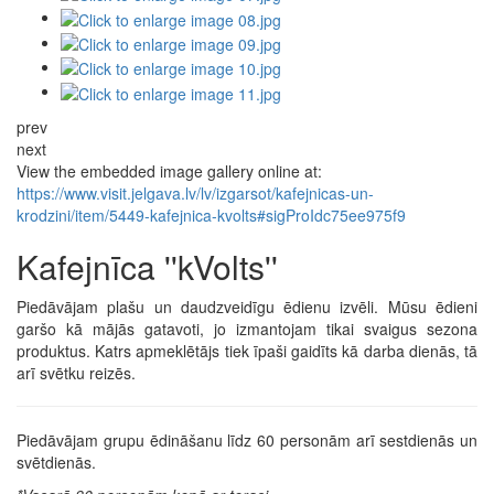
prev
next
View the embedded image gallery online at:
https://www.visit.jelgava.lv/lv/izgarsot/kafejnicas-un-
krodzini/item/5449-kafejnica-kvolts#sigProIdc75ee975f9
Kafejnīca ''kVolts''
Piedāvājam plašu un daudzveidīgu ēdienu izvēli. Mūsu ēdieni
garšo kā mājās gatavoti, jo izmantojam tikai svaigus sezona
produktus. Katrs apmeklētājs tiek īpaši gaidīts kā darba dienās, tā
arī svētku reizēs.
Piedāvājam grupu ēdināšanu līdz 60 personām arī sestdienās un
svētdienās.