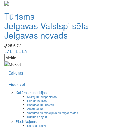
Tūrisms
Jelgavas Valstspilsēta
Jelgavas novads
25.6 C°
LV
LT
EE
EN
Sākums
Piedzīvot
Kultūra un tradīcijas
Muzeji un ekspozīcijas
Pilis un muižas
Baznīcas un klosteri
Amatniecība
Vēstures pieminekļi un piemiņas vietas
Kultūras objekti
Piedzīvojums
Daba un parki