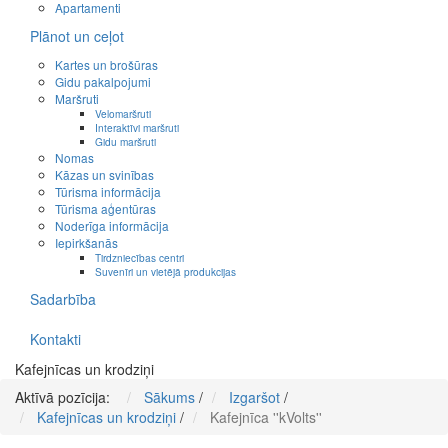
Apartamenti
Plānot un ceļot
Kartes un brošūras
Gidu pakalpojumi
Maršruti
Velomaršruti
Interaktīvi maršruti
Gidu maršruti
Nomas
Kāzas un svinības
Tūrisma informācija
Tūrisma aģentūras
Noderīga informācija
Iepirkšanās
Tirdzniecības centri
Suvenīri un vietējā produkcijas
Sadarbība
Kontakti
Kafejnīcas un krodziņi
Aktīvā pozīcija:
Sākums
/
Izgaršot
/
Kafejnīcas un krodziņi
/
Kafejnīca ''kVolts''