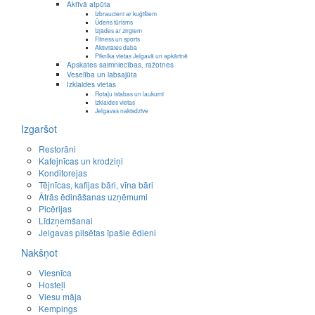
Aktīvā atpūta
Izbraucieni ar kuģīšiem
Ūdens tūrisms
Izjādes ar zirgiem
Fitness un sports
Aktivitātes dabā
Piknika vietas Jelgavā un apkārtnē
Apskates saimniecības, ražotnes
Veselība un labsajūta
Izklaides vietas
Rotaļu istabas un laukumi
Izklaides vietas
Jelgavas naktsdzīve
Izgaršot
Restorāni
Kafejnīcas un krodziņi
Konditorejas
Tējnīcas, kafijas bāri, vīna bāri
Ātrās ēdināšanas uzņēmumi
Picērijas
Līdzņemšanai
Jelgavas pilsētas īpašie ēdieni
Nakšņot
Viesnīca
Hosteļi
Viesu māja
Kempings