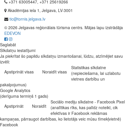
+371 63005447, +371 25619266
Akadēmijas iela 1, Jelgava, LV-3001
tic@tornis.jelgava.lv
© 2026 Jelgavas reģionālais tūrisma centrs. Mājas lapu izstrādāja
EDEVON
Saglabāt
Sīkdatņu iestatījumi
Ja piekrītat šo papildu sīkdatņu izmantošanai, lūdzu, atzīmējiet savu
izvēli:
Statistikas sīkdatne
Apstiprināt visas
Noraidīt visas
(nepieciešama, lai uzlabotu
vietnes darbību un
pakalpojumus)
Google Analytics
(derīguma termiņš 1 gads)
Sociālo mediju sīkdatne - Facebook Pixel
Apstiprināt
Noraidīt
(analītikas rīks, kas palīdz noteikt, cik
efektīvas ir Facebook reklāmas
kampaņas, pārraugot darbības, ko lietotājs veic mūsu tīmekļvietnē)
Facebook