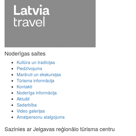
Noderīgas saites
Kultūra un tradīcijas
Piedzīvojums
Maršruti un ekskursijas
Tūrisma informācija
Kontakti
Noderīga informācija
Aktuāli
Sadarbība
Video galerijas
Amatpersonu atalgojums
Sazinies ar Jelgavas reģionālo tūrisma centru