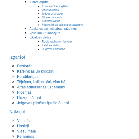
Aktīvā atpūta
Izbraucieni ar kuģīšiem
Ūdens tūrisms
Izjādes ar zirgiem
Fitness un sports
Aktivitātes dabā
Piknika vietas Jelgavā un apkārtnē
Apskates saimniecības, ražotnes
Veselība un labsajūta
Izklaides vietas
Rotaļu istabas un laukumi
Izklaides vietas
Jelgavas naktsdzīve
Izgaršot
Restorāni
Kafejnīcas un krodziņi
Konditorejas
Tējnīcas, kafijas bāri, vīna bāri
Ātrās ēdināšanas uzņēmumi
Picērijas
Līdzņemšanai
Jelgavas pilsētas īpašie ēdieni
Nakšņot
Viesnīca
Hosteļi
Viesu māja
Kempings