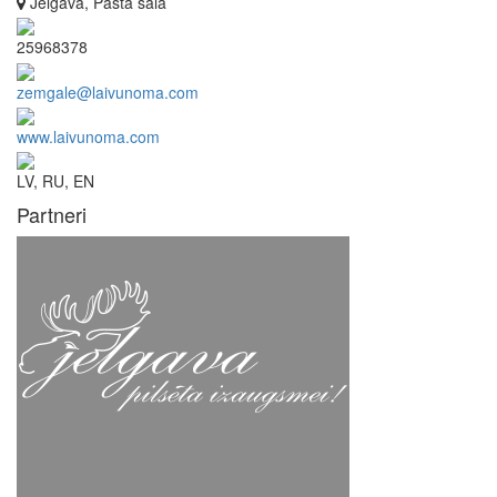
Jelgava, Pasta sala
25968378
zemgale@laivunoma.com
www.laivunoma.com
LV, RU, EN
Partneri