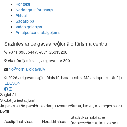
Kontakti
Noderīga informācija
Aktuāli
Sadarbība
Video galerijas
Amatpersonu atalgojums
Sazinies ar Jelgavas reģionālo tūrisma centru
+371 63005447, +371 25619266
Akadēmijas iela 1, Jelgava, LV-3001
tic@tornis.jelgava.lv
© 2026 Jelgavas reģionālais tūrisma centrs. Mājas lapu izstrādāja
EDEVON
Saglabāt
Sīkdatņu iestatījumi
Ja piekrītat šo papildu sīkdatņu izmantošanai, lūdzu, atzīmējiet savu
izvēli:
Statistikas sīkdatne
Apstiprināt visas
Noraidīt visas
(nepieciešama, lai uzlabotu