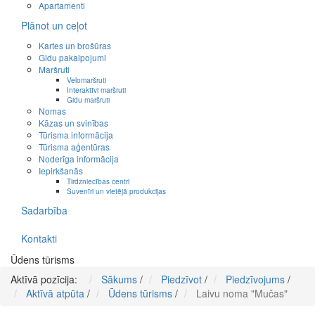
Apartamenti
Plānot un ceļot
Kartes un brošūras
Gidu pakalpojumi
Maršruti
Velomaršruti
Interaktīvi maršruti
Gidu maršruti
Nomas
Kāzas un svinības
Tūrisma informācija
Tūrisma aģentūras
Noderīga informācija
Iepirkšanās
Tirdzniecības centri
Suvenīri un vietējā produkcijas
Sadarbība
Kontakti
Ūdens tūrisms
Aktīvā pozīcija:
Sākums
/
Piedzīvot
/
Piedzīvojums
/
Aktīvā atpūta
/
Ūdens tūrisms
/
Laivu noma "Mučas"