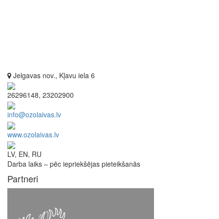
Jelgavas nov., Kļavu iela 6
26296148, 23202900
info@ozolaivas.lv
www.ozolaivas.lv
LV, EN, RU
Darba laiks – pēc iepriekšējas pieteikšanās
Partneri