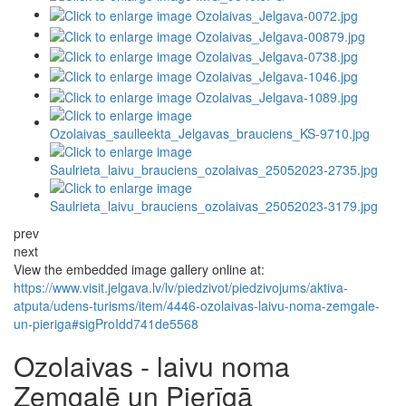
prev
next
View the embedded image gallery online at:
https://www.visit.jelgava.lv/lv/piedzivot/piedzivojums/aktiva-
atputa/udens-turisms/item/4446-ozolaivas-laivu-noma-zemgale-
un-pieriga#sigProIdd741de5568
Ozolaivas - laivu noma
Zemgalē un Pierīgā