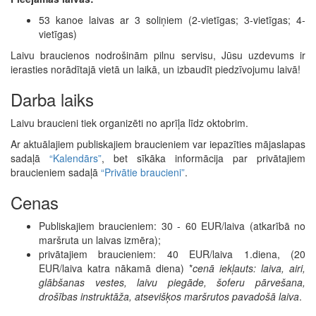
53 kanoe laivas ar 3 soliņiem (2-vietīgas; 3-vietīgas; 4-
vietīgas)
Laivu braucienos nodrošinām pilnu servisu, Jūsu uzdevums ir
ierasties norādītajā vietā un laikā, un izbaudīt piedzīvojumu laivā!
Darba laiks
Laivu braucieni tiek organizēti no aprīļa līdz oktobrim.
Ar aktuālajiem publiskajiem braucieniem var iepazīties mājaslapas
sadaļā
“Kalendārs”
, bet sīkāka informācija par privātajiem
braucieniem sadaļā
“Privātie braucieni”
.
Cenas
Publiskajiem braucieniem: 30 - 60 EUR/laiva (atkarībā no
maršruta un laivas izmēra);
privātajiem braucieniem: 40 EUR/laiva 1.diena, (20
EUR/laiva katra nākamā diena) *
cenā iekļauts: laiva, airi,
glābšanas vestes, laivu piegāde, šoferu pārvešana,
drošības instruktāža, atsevišķos maršrutos pavadošā laiva
.