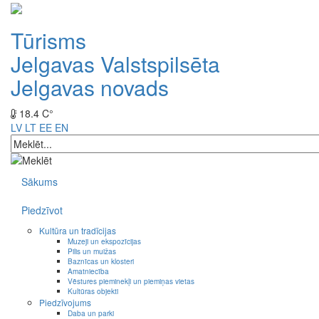
Tūrisms
Jelgavas Valstspilsēta
Jelgavas novads
18.4 C°
LV
LT
EE
EN
Sākums
Piedzīvot
Kultūra un tradīcijas
Muzeji un ekspozīcijas
Pilis un muižas
Baznīcas un klosteri
Amatniecība
Vēstures pieminekļi un piemiņas vietas
Kultūras objekti
Piedzīvojums
Daba un parki