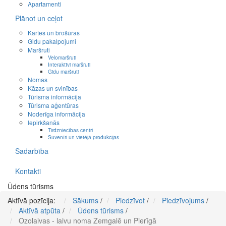
Apartamenti
Plānot un ceļot
Kartes un brošūras
Gidu pakalpojumi
Maršruti
Velomaršruti
Interaktīvi maršruti
Gidu maršruti
Nomas
Kāzas un svinības
Tūrisma informācija
Tūrisma aģentūras
Noderīga informācija
Iepirkšanās
Tirdzniecības centri
Suvenīri un vietējā produkcijas
Sadarbība
Kontakti
Ūdens tūrisms
Aktīvā pozīcija:
Sākums
/
Piedzīvot
/
Piedzīvojums
/
Aktīvā atpūta
/
Ūdens tūrisms
/
Ozolaivas - laivu noma Zemgalē un Pierīgā