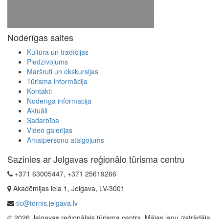
Noderīgas saites
Kultūra un tradīcijas
Piedzīvojums
Maršruti un ekskursijas
Tūrisma informācija
Kontakti
Noderīga informācija
Aktuāli
Sadarbība
Video galerijas
Amatpersonu atalgojums
Sazinies ar Jelgavas reģionālo tūrisma centru
+371 63005447, +371 25619266
Akadēmijas iela 1, Jelgava, LV-3001
tic@tornis.jelgava.lv
© 2026 Jelgavas reģionālais tūrisma centrs. Mājas lapu izstrādāja