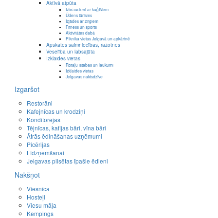
Aktīvā atpūta
Izbraucieni ar kuģīšiem
Ūdens tūrisms
Izjādes ar zirgiem
Fitness un sports
Aktivitātes dabā
Piknika vietas Jelgavā un apkārtnē
Apskates saimniecības, ražotnes
Veselība un labsajūta
Izklaides vietas
Rotaļu istabas un laukumi
Izklaides vietas
Jelgavas naktsdzīve
Izgaršot
Restorāni
Kafejnīcas un krodziņi
Konditorejas
Tējnīcas, kafijas bāri, vīna bāri
Ātrās ēdināšanas uzņēmumi
Picērijas
Līdzņemšanai
Jelgavas pilsētas īpašie ēdieni
Nakšņot
Viesnīca
Hosteļi
Viesu māja
Kempings