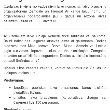
Ozolaivas ir viens no vadošajiem laivu nomas un laivu braucienu
organizatoriem Zemgalē un Pierīgā! Ar kanoe laivu nomu un
organizēšanu nodarbojamies jau 7 gadus un sezonā laivās
palaižam vairāk kā 3000 laivotāju!
Ar Ozolaivām laivo Lielajā Ķemeru tīrelī saullēktā vai saulrietā.
Baudi naksnīgās Jelgavas ainavas laivās ar gaismiņām. Dodies
piedzīvojumos Misā, Iecavā, Bērzē, Mūsā, Mēmelē vai Lielajā
juglā u.c.vietās. Iepazīsti Lielupi ar tās klasiskajām Zemgales
ainavām un arī klinšu atsegumiem. Dodies uz sirreālo kormorānu
pasauli Smārdes purvā.
Izbaudi siltos vasaras vakarus, vērojot saulrietus pie Gaujas un
Lielupes ietekas jūrā.
Piedāvājam:
iknedēļas publiskos laivu braucienus, kuros aicināts
piedalīties ikviens;
privātos laivu braucienus (korporatīvos, draugu vai
ģimenes) līdz 150 personām.
Pieejamās laivas: