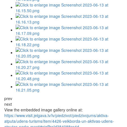
prev
next
View the embedded image gallery online at:
https://www.visit.jelgava.lv/lv/piedzivot/piedzivojums/aktiva-
atputa/udens-turisms/item/4426-veikborda-un-aktivas-udens-
atputas-parks-masti#sigProId384088cc4d