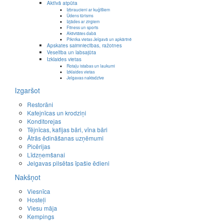
Aktīvā atpūta
Izbraucieni ar kuģīšiem
Ūdens tūrisms
Izjādes ar zirgiem
Fitness un sports
Aktivitātes dabā
Piknika vietas Jelgavā un apkārtnē
Apskates saimniecības, ražotnes
Veselība un labsajūta
Izklaides vietas
Rotaļu istabas un laukumi
Izklaides vietas
Jelgavas naktsdzīve
Izgaršot
Restorāni
Kafejnīcas un krodziņi
Konditorejas
Tējnīcas, kafijas bāri, vīna bāri
Ātrās ēdināšanas uzņēmumi
Picērijas
Līdzņemšanai
Jelgavas pilsētas īpašie ēdieni
Nakšņot
Viesnīca
Hosteļi
Viesu māja
Kempings