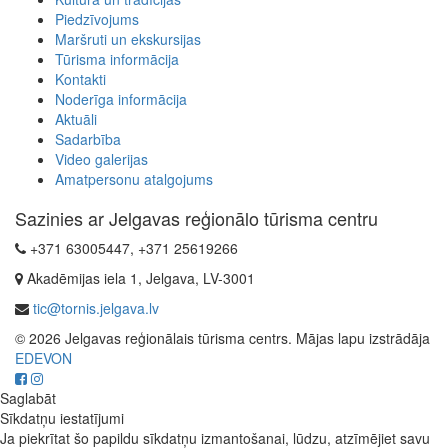
Piedzīvojums
Maršruti un ekskursijas
Tūrisma informācija
Kontakti
Noderīga informācija
Aktuāli
Sadarbība
Video galerijas
Amatpersonu atalgojums
Sazinies ar Jelgavas reģionālo tūrisma centru
+371 63005447, +371 25619266
Akadēmijas iela 1, Jelgava, LV-3001
tic@tornis.jelgava.lv
© 2026 Jelgavas reģionālais tūrisma centrs. Mājas lapu izstrādāja
EDEVON
Saglabāt
Sīkdatņu iestatījumi
Ja piekrītat šo papildu sīkdatņu izmantošanai, lūdzu, atzīmējiet savu