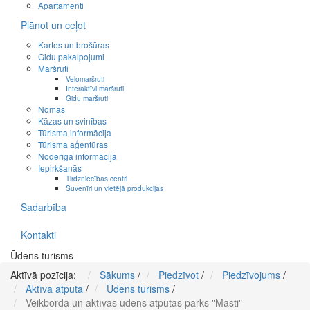
Apartamenti
Plānot un ceļot
Kartes un brošūras
Gidu pakalpojumi
Maršruti
Velomaršruti
Interaktīvi maršruti
Gidu maršruti
Nomas
Kāzas un svinības
Tūrisma informācija
Tūrisma aģentūras
Noderīga informācija
Iepirkšanās
Tirdzniecības centri
Suvenīri un vietējā produkcijas
Sadarbība
Kontakti
Ūdens tūrisms
Aktīvā pozīcija:
Sākums
/
Piedzīvot
/
Piedzīvojums
/
Aktīvā atpūta
/
Ūdens tūrisms
/
Veikborda un aktīvās ūdens atpūtas parks "Masti"