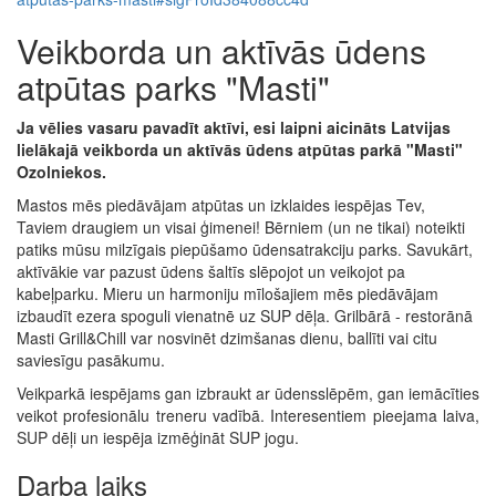
Veikborda un aktīvās ūdens
atpūtas parks "Masti"
Ja vēlies vasaru pavadīt aktīvi, esi laipni aicināts Latvijas
lielākajā veikborda un aktīvās ūdens atpūtas parkā "Masti"
Ozolniekos.
Mastos mēs piedāvājam atpūtas un izklaides iespējas Tev,
Taviem draugiem un visai ģimenei! Bērniem (un ne tikai) noteikti
patiks mūsu milzīgais piepūšamo ūdensatrakciju parks. Savukārt,
aktīvākie var pazust ūdens šaltīs slēpojot un veikojot pa
kabeļparku. Mieru un harmoniju mīlošajiem mēs piedāvājam
izbaudīt ezera spoguli vienatnē uz SUP dēļa. Grilbārā - restorānā
Masti Grill&Chill var nosvinēt dzimšanas dienu, ballīti vai citu
saviesīgu pasākumu.
Veikparkā iespējams gan izbraukt ar ūdensslēpēm, gan iemācīties
veikot profesionālu treneru vadībā. Interesentiem pieejama laiva,
SUP dēļi un iespēja izmēģināt SUP jogu.
Darba laiks