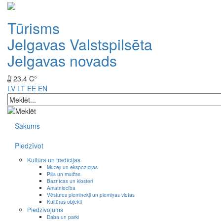
Tūrisms
Jelgavas Valstspilsēta
Jelgavas novads
23.4 C°
LV
LT
EE
EN
Sākums
Piedzīvot
Kultūra un tradīcijas
Muzeji un ekspozīcijas
Pilis un muižas
Baznīcas un klosteri
Amatniecība
Vēstures pieminekļi un piemiņas vietas
Kultūras objekti
Piedzīvojums
Daba un parki