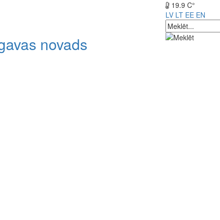
19.9 C°
LV
LT
EE
EN
lgavas novads