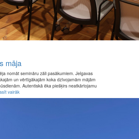
as māja
spēja nomāt semināru zāli pasākumiem. Jelgavas
enākajām un vērtīgākajām koka dzīvojamām mājām
mūsdienām. Autentiskā ēka piešķirs neatkārtojamu
asīt vairāk