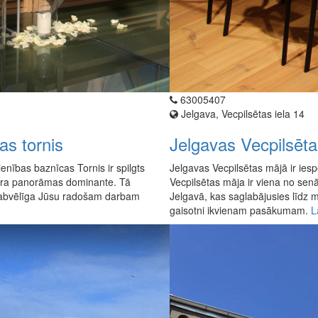
63005407
Jelgava, Vecpilsētas iela 14
as tornis
Jelgavas Vecpilsēt
ienības baznīcas Tornis ir spilgts
Jelgavas Vecpilsētas mājā ir ie
entra panorāmas dominante. Tā
Vecpilsētas māja ir viena no s
 labvēlīga Jūsu radošam darbam
Jelgavā, kas saglabājusies līdz 
gaisotni ikvienam pasākumam.
L