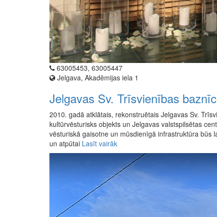
63005453, 63005447
Jelgava, Akadēmijas iela 1
Jelgavas Sv. Trīsvienības baznīc
2010. gadā atklātais, rekonstruētais Jelgavas Sv. Trīsv
kultūrvēsturisks objekts un Jelgavas valstspilsētas c
vēsturiskā gaisotne un mūsdienīgā infrastruktūra būs
un atpūtai
Lasīt vairāk