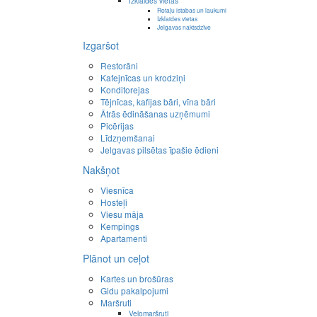
Izklaides vietas
Rotaļu istabas un laukumi
Izklaides vietas
Jelgavas naktsdzīve
Izgaršot
Restorāni
Kafejnīcas un krodziņi
Konditorejas
Tējnīcas, kafijas bāri, vīna bāri
Ātrās ēdināšanas uzņēmumi
Picērijas
Līdzņemšanai
Jelgavas pilsētas īpašie ēdieni
Nakšņot
Viesnīca
Hosteļi
Viesu māja
Kempings
Apartamenti
Plānot un ceļot
Kartes un brošūras
Gidu pakalpojumi
Maršruti
Velomaršruti