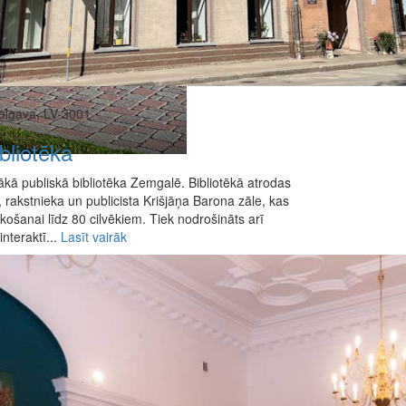
Jelgava, LV-3001
bliotēka
elākā publiskā bibliotēka Zemgalē. Bibliotēkā atrodas
ta, rakstnieka un publicista Krišjāņa Barona zāle, kas
ošanai līdz 80 cilvēkiem. Tiek nodrošināts arī
interaktī...
Lasīt vairāk