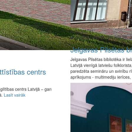
63046721
Jelgava, Akadēmijas iela 26, 
Jelgavas Pilsētas bi
Jelgavas Pilsētas bibliotēka ir li
Latvijā vienīgā latviešu folkloris
īstības centrs
paredzēta semināru un svinību rīk
aprīkojums - multimediju ierīces, 
lītības centrs Latvijā – gan
ņā.
Lasīt vairāk