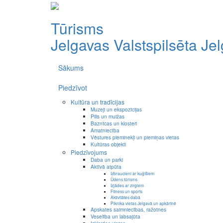
Tūrisms
Jelgavas Valstspilsēta
Je
Sākums
Piedzīvot
Kultūra un tradīcijas
Muzeji un ekspozīcijas
Pilis un muižas
Baznīcas un klosteri
Amatniecība
Vēstures pieminekļi un piemiņas vietas
Kultūras objekti
Piedzīvojums
Daba un parki
Aktīvā atpūta
Izbraucieni ar kuģīšiem
Ūdens tūrisms
Izjādes ar zirgiem
Fitness un sports
Aktivitātes dabā
Piknika vietas Jelgavā un apkārtnē
Apskates saimniecības, ražotnes
Veselība un labsajūta