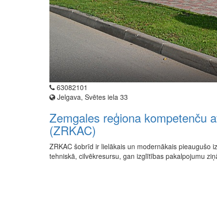
63082101
Jelgava, Svētes iela 33
Zemgales reģiona kompetenču att
(ZRKAC)
ZRKAC šobrīd ir lielākais un modernākais pieaugušo izg
tehniskā, cilvēkresursu, gan izglītības pakalpojumu zi