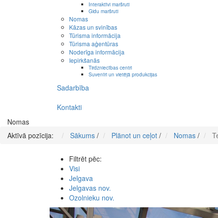
Interaktīvi maršruti
Gidu maršruti
Nomas
Kāzas un svinības
Tūrisma informācija
Tūrisma aģentūras
Noderīga informācija
Iepirkšanās
Tirdzniecības centri
Suvenīri un vietējā produkcijas
Sadarbība
Kontakti
Nomas
Aktīvā pozīcija:
Sākums
/
Plānot un ceļot
/
Nomas
/
T
Filtrēt pēc:
Visi
Jelgava
Jelgavas nov.
Ozolnieku nov.