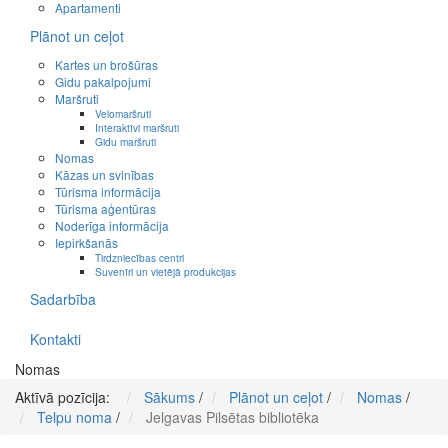
Apartamenti
Plānot un ceļot
Kartes un brošūras
Gidu pakalpojumi
Maršruti
Velomaršruti
Interaktīvi maršruti
Gidu maršruti
Nomas
Kāzas un svinības
Tūrisma informācija
Tūrisma aģentūras
Noderīga informācija
Iepirkšanās
Tirdzniecības centri
Suvenīri un vietējā produkcijas
Sadarbība
Kontakti
Nomas
Aktīvā pozīcija:
Sākums
/
Plānot un ceļot
/
Nomas
/
Telpu noma
/
Jelgavas Pilsētas bibliotēka