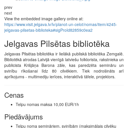
prev
next
View the embedded image gallery online at:
https://www.visit.jelgava.lv/lv/planot-un-celot/nomas/item/4245-
jelgavas-pilsetas-biblioteka#sigProId82859c0ea2
Jelgavas Pilsētas bibliotēka
Jelgavas Pilsētas bibliotēka ir lielākā publiskā bibliotēka Zemgalē.
Bibliotēkā atrodas Latvijā vienīgā latviešu folklorista, rakstnieka un
publicista Krišjāņa Barona zāle, kas paredzēta semināru un
svinību rīkošanai līdz 80 cilvēkiem. Tiek nodrošināts arī
aprīkojums - multimediju ierīces, interaktīvā tāfele, projektors.
Cenas
Telpu nomas maksa 10,00 EUR/1h
Piedāvājums
Telpu noma semināriem, svinībām (maksimālais cilvēku