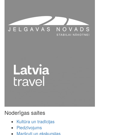
Noderīgas saites
Kultūra un tradīcijas
Piedzīvojums
Maršruti un ekskursijas