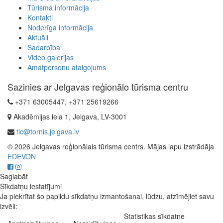
Tūrisma informācija
Kontakti
Noderīga informācija
Aktuāli
Sadarbība
Video galerijas
Amatpersonu atalgojums
Sazinies ar Jelgavas reģionālo tūrisma centru
+371 63005447, +371 25619266
Akadēmijas iela 1, Jelgava, LV-3001
tic@tornis.jelgava.lv
© 2026 Jelgavas reģionālais tūrisma centrs. Mājas lapu izstrādāja
EDEVON
Saglabāt
Sīkdatņu iestatījumi
Ja piekrītat šo papildu sīkdatņu izmantošanai, lūdzu, atzīmējiet savu
izvēli:
Statistikas sīkdatne