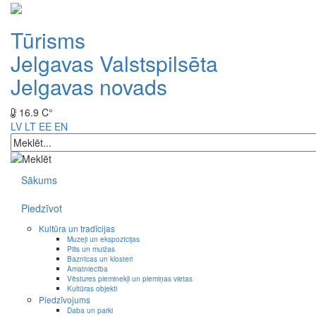
Tūrisms
Jelgavas Valstspilsēta
Jelgavas novads
16.9 C°
LV
LT
EE
EN
Sākums
Piedzīvot
Kultūra un tradīcijas
Muzeji un ekspozīcijas
Pilis un muižas
Baznīcas un klosteri
Amatniecība
Vēstures pieminekļi un piemiņas vietas
Kultūras objekti
Piedzīvojums
Daba un parki