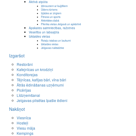
Aktīvā atpūta
Izbraucieni ar kuģīšiem
Ūdens tūrisms
Izjādes ar zirgiem
Fitness un sports
Aktivitātes dabā
Piknika vietas Jelgavā un apkārtnē
Apskates saimniecības, ražotnes
Veselība un labsajūta
Izklaides vietas
Rotaļu istabas un laukumi
Izklaides vietas
Jelgavas naktsdzīve
Izgaršot
Restorāni
Kafejnīcas un krodziņi
Konditorejas
Tējnīcas, kafijas bāri, vīna bāri
Ātrās ēdināšanas uzņēmumi
Picērijas
Līdzņemšanai
Jelgavas pilsētas īpašie ēdieni
Nakšņot
Viesnīca
Hosteļi
Viesu māja
Kempings