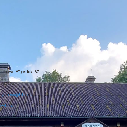
Jelgava, Rīgas iela 67
9733112
dybluess@inbox.lv
acebook