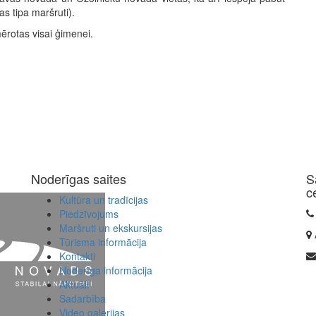
jas tipa maršruti).
mērotas visai ģimenei.
Noderīgas saites
S
c
Kultūra un tradīcijas
Piedzīvojums
Maršruti un ekskursijas
Tūrisma informācija
Kontakti
Noderīga informācija
Aktuāli
Sadarbība
Video galerijas