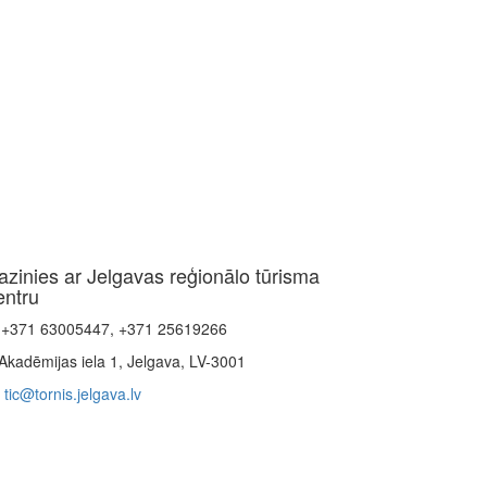
azinies ar Jelgavas reģionālo tūrisma
entru
+371 63005447, +371 25619266
Akadēmijas iela 1, Jelgava, LV-3001
tic@tornis.jelgava.lv