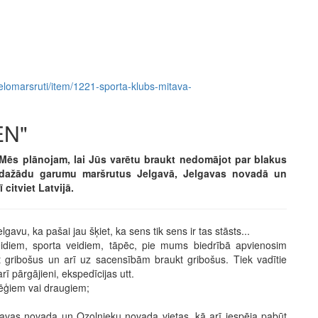
/velomarsruti/item/1221-sporta-klubs-mitava-
EN"
 Mēs plānojam, lai Jūs varētu braukt nedomājot par blakus
m dažādu garumu maršrutus Jelgavā, Jelgavas novadā un
citviet Latvijā.
avu, ka pašai jau šķiet, ka sens tik sens ir tas stāsts...
diem, sporta veidiem, tāpēc, pie mums biedrībā apvienosim
ot gribošus un arī uz sacensībām braukt gribošus. Tiek vadītie
ī pārgājieni, ekspedīcijas utt.
lēģiem vai draugiem;
lgavas novada un Ozolnieku novada vietas, kā arī iespēja pabūt