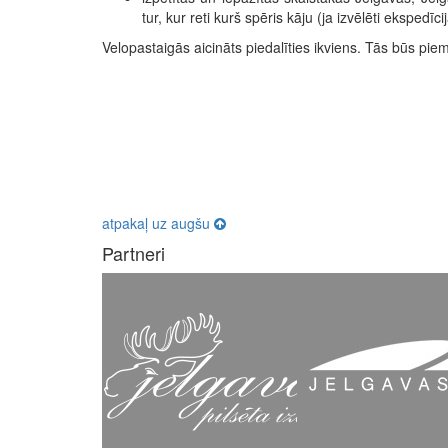
tur, kur reti kurš spēris kāju (ja izvēlēti ekspedīci
Velopastaigās aicināts piedalīties ikviens. Tās būs pie
atpakaļ uz augšu
Partneri