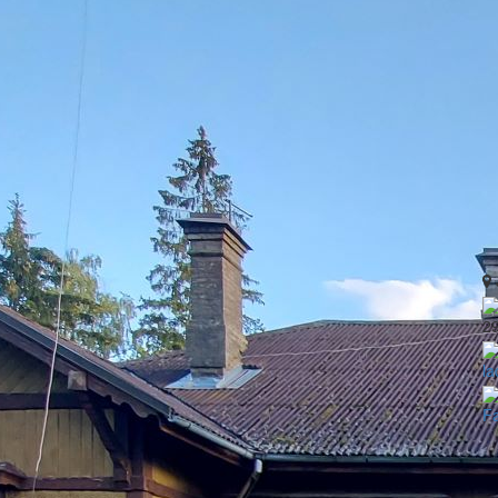
2
la
F