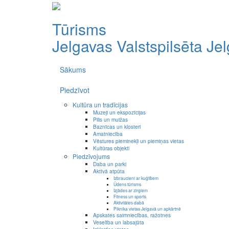
Tūrisms
Jelgavas Valstspilsēta
Je
Sākums
Piedzīvot
Kultūra un tradīcijas
Muzeji un ekspozīcijas
Pilis un muižas
Baznīcas un klosteri
Amatniecība
Vēstures pieminekļi un piemiņas vietas
Kultūras objekti
Piedzīvojums
Daba un parki
Aktīvā atpūta
Izbraucieni ar kuģīšiem
Ūdens tūrisms
Izjādes ar zirgiem
Fitness un sports
Aktivitātes dabā
Piknika vietas Jelgavā un apkārtnē
Apskates saimniecības, ražotnes
Veselība un labsajūta