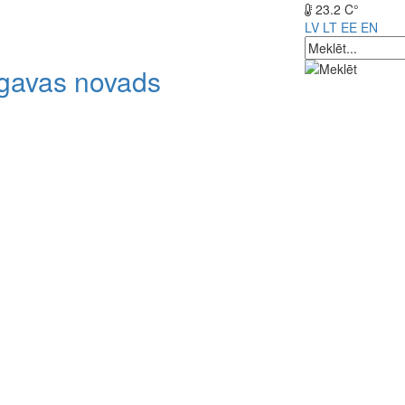
23.2 C°
LV
LT
EE
EN
lgavas novads