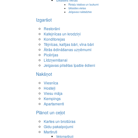
Izklaides vietas
Rotaļu istabas un laukumi
Izklaides vietas
Jelgavas naktsdzīve
Izgaršot
Restorāni
Kafejnīcas un krodziņi
Konditorejas
Tējnīcas, kafijas bāri, vīna bāri
Ātrās ēdināšanas uzņēmumi
Picērijas
Līdzņemšanai
Jelgavas pilsētas īpašie ēdieni
Nakšņot
Viesnīca
Hosteļi
Viesu māja
Kempings
Apartamenti
Plānot un ceļot
Kartes un brošūras
Gidu pakalpojumi
Maršruti
Velomaršruti