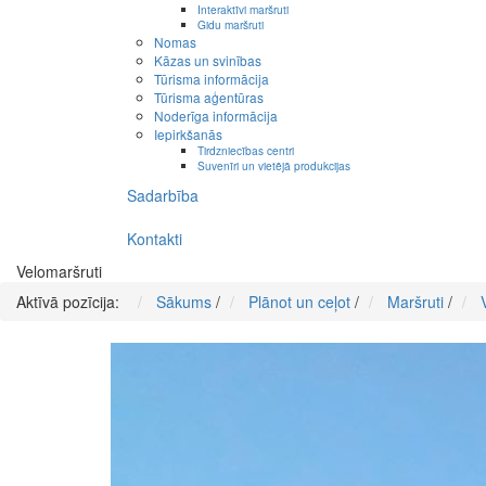
Interaktīvi maršruti
Gidu maršruti
Nomas
Kāzas un svinības
Tūrisma informācija
Tūrisma aģentūras
Noderīga informācija
Iepirkšanās
Tirdzniecības centri
Suvenīri un vietējā produkcijas
Sadarbība
Kontakti
Velomaršruti
Aktīvā pozīcija:
Sākums
/
Plānot un ceļot
/
Maršruti
/