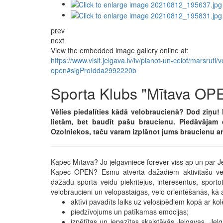
prev
next
View the embedded image gallery online at:
https://www.visit.jelgava.lv/lv/planot-un-celot/marsruti
open#sigProIdda2992220b
Sporta Klubs "Mītava OP
Vēlies piedalīties kādā velobraucienā? Dod ziņu!
lietām, bet baudīt pašu braucienu. Piedāvāja
Ozolniekos, taču varam izplānot jums braucienu arī 
Kāpēc Mītava? Jo jelgavniece forever-viss ap un par Jelg
Kāpēc OPEN? Esmu atvērta dažādiem aktivitāšu vei
dažādu sporta veidu piekritējus, interesentus, sport
velobraucieni un velopastaigas, velo orientēšanās, kā ar
aktīvi pavadīts laiks uz velosipēdiem kopā ar ko
piedzīvojums un patīkamas emocijas;
izpētītas un iepazītas skaistākās Jelgavas, Je