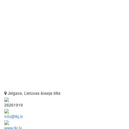
Jelgava, Lietuvas šoseja 68a
26261919
info@tkj.lv
www.tkj.lv