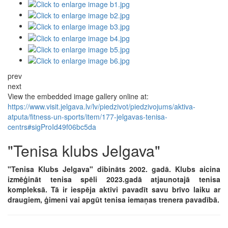
prev
next
View the embedded image gallery online at:
https://www.visit.jelgava.lv/lv/piedzivot/piedzivojums/aktiva-
atputa/fitness-un-sports/item/177-jelgavas-tenisa-
centrs#sigProId49f06bc5da
"Tenisa klubs Jelgava"
"Tenisa Klubs Jelgava" dibināts 2002. gadā. Klubs aicina
izmēģināt tenisa spēli 2023.gadā atjaunotajā tenisa
kompleksā. Tā ir iespēja aktīvi pavadīt savu brīvo laiku ar
draugiem, ģimeni vai apgūt tenisa iemaņas trenera pavadībā.