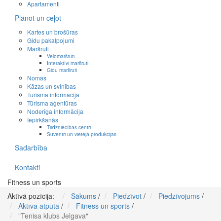
Apartamenti
Plānot un ceļot
Kartes un brošūras
Gidu pakalpojumi
Maršruti
Velomaršruti
Interaktīvi maršruti
Gidu maršruti
Nomas
Kāzas un svinības
Tūrisma informācija
Tūrisma aģentūras
Noderīga informācija
Iepirkšanās
Tirdzniecības centri
Suvenīri un vietējā produkcijas
Sadarbība
Kontakti
Fitness un sports
Aktīvā pozīcija:
Sākums
/
Piedzīvot
/
Piedzīvojums
/
Aktīvā atpūta
/
Fitness un sports
/
"Tenisa klubs Jelgava"