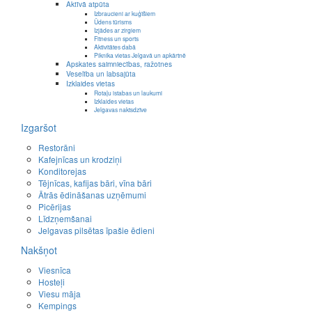
Aktīvā atpūta
Izbraucieni ar kuģīšiem
Ūdens tūrisms
Izjādes ar zirgiem
Fitness un sports
Aktivitātes dabā
Piknika vietas Jelgavā un apkārtnē
Apskates saimniecības, ražotnes
Veselība un labsajūta
Izklaides vietas
Rotaļu istabas un laukumi
Izklaides vietas
Jelgavas naktsdzīve
Izgaršot
Restorāni
Kafejnīcas un krodziņi
Konditorejas
Tējnīcas, kafijas bāri, vīna bāri
Ātrās ēdināšanas uzņēmumi
Picērijas
Līdzņemšanai
Jelgavas pilsētas īpašie ēdieni
Nakšņot
Viesnīca
Hosteļi
Viesu māja
Kempings