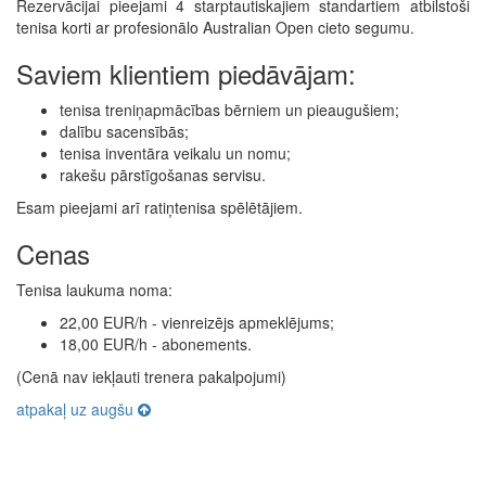
Rezervācijai pieejami 4 starptautiskajiem standartiem atbilstoši
tenisa korti ar profesionālo Australian Open cieto segumu.
Saviem klientiem piedāvājam:
tenisa treniņapmācības bērniem un pieaugušiem;
dalību sacensībās;
tenisa inventāra veikalu un nomu;
rakešu pārstīgošanas servisu.
Esam pieejami arī ratiņtenisa spēlētājiem.
Cenas
Tenisa laukuma noma:
22,00 EUR/h - vienreizējs apmeklējums;
18,00 EUR/h - abonements.
(Cenā nav iekļauti trenera pakalpojumi)
atpakaļ uz augšu