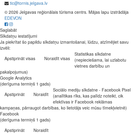
tic@tornis.jelgava.lv
© 2026 Jelgavas reģionālais tūrisma centrs. Mājas lapu izstrādāja
EDEVON
Saglabāt
Sīkdatņu iestatījumi
Ja piekrītat šo papildu sīkdatņu izmantošanai, lūdzu, atzīmējiet savu
izvēli:
Statistikas sīkdatne
Apstiprināt visas
Noraidīt visas
(nepieciešama, lai uzlabotu
vietnes darbību un
pakalpojumus)
Google Analytics
(derīguma termiņš 1 gads)
Sociālo mediju sīkdatne - Facebook Pixel
Apstiprināt
Noraidīt
(analītikas rīks, kas palīdz noteikt, cik
efektīvas ir Facebook reklāmas
kampaņas, pārraugot darbības, ko lietotājs veic mūsu tīmekļvietnē)
Facebook
(derīguma termiņš 1 gads)
Apstiprināt
Noraidīt