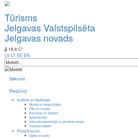
Tūrisms
Jelgavas Valstspilsēta
Jelgavas novads
18.8 C°
LV
LT
EE
EN
Sākums
Piedzīvot
Kultūra un tradīcijas
Muzeji un ekspozīcijas
Pilis un muižas
Baznīcas un klosteri
Amatniecība
Vēstures pieminekļi un piemiņas vietas
Kultūras objekti
Piedzīvojums
Daba un parki