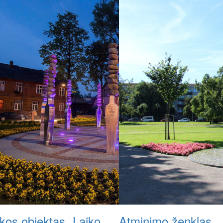
kos objektas „Laiko
Atminimo ženklas