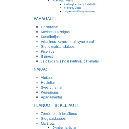
Pramogų vietos
Žaidimų kambariai ir aikštelės
Pramogų vietos
Jelgavos naktinis gyvenimas
PARAGAUTI
Restoranai
Kavinės ir užeigos
Konditerijos
Arbatinės, kavos barai, vyno barai
Greito maisto įstaigos
Picerijos
Išsinešti
Jelgavos miesto išskirtiniai patiekalai
NAKVOTI
Viešbutis
Hosteliai
Svečių namai
Kempingas
Apartamentai
PLANUOTI IR KELIAUTI
Žemėlapiai ir brošiūros
Gidų paslaugos
Maršrutai
Dviračių maršrutai