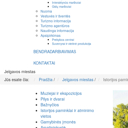
Interaktyvūs maršrutai
Gidų maršrutai
Nuoma
Vestuvės ir šventės
Turizmo informacija
Turizmo agentūros
Naudinga informacija
Apsipirkimas
Prekybos centrai
Suvenyrai ir vietinė produkcija
BENDRADARBIAVIMAS
KONTAKTAI
Jelgavos miestas
Jūs esate čia:
Pradžia
/
Jelgavos miestas
/
Istorijos pami
Muziejai ir ekspozicijos
Pilys ir dvarai
Bažnyčios
Istorijos paminklai ir atminimo
vietos
Gamybinės įmonės
Amatininkystė