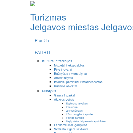
Turizmas
Jelgavos miestas
Jelgavos
Pradžia
PATIRTI
Kultūra ir tradicijos
Muziejai ir ekspozicijos
Pilys ir dvarai
Bažnyčios ir vienuolynai
Amatininkystė
Istoriniai paminklai ir istorinės vietos
Kultūros objektai
Nuotykis
Gamta ir parkai
Aktyvus poilsis
Išvykos su laiveliais
Veeturism
Jojimas žirgais
Kūno rengyba ir sportas
Veiklos gamtoje
Iškylų vietos Jelgavoje ir apylinkėse
Lankomi ūkiai, gamyklos
Sveikata ir gera savijauta