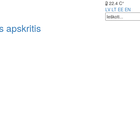
22.4 C°
LV
LT
EE
EN
 apskritis