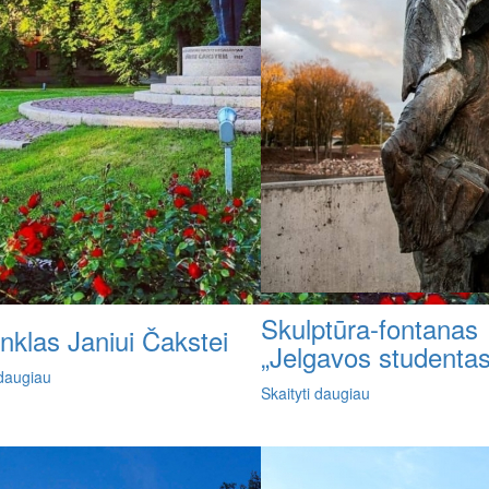
Skulptūra-fontanas
nklas Janiui Čakstei
„Jelgavos studentas
 daugiau
Skaityti daugiau