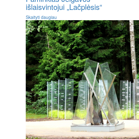
išlaisvintojui „Lačplėsis“
Skaityti daugiau