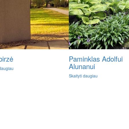
birzė
Paminklas Adolfui
Alunanui
 daugiau
Skaityti daugiau