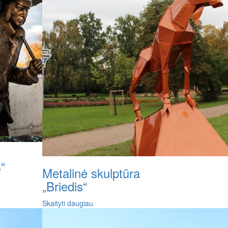
“
Metalinė skulptūra
„Briedis“
Skaityti daugiau