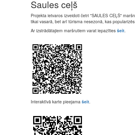
Saules ceļš
Projekta ietvaros izveidoti četri "SAULES CEĻŠ" maršru
tikai vasarā, bet arī tūrisma nesezonā, kas populariz
Ar izstrādātajiem maršrutiem varat iepazīties
šeit
.
Interaktīvā karte pieejama
šeit
.