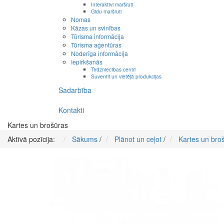
Interaktīvi maršruti
Gidu maršruti
Nomas
Kāzas un svinības
Tūrisma informācija
Tūrisma aģentūras
Noderīga informācija
Iepirkšanās
Tirdzniecības centri
Suvenīri un vietējā produkcijas
Sadarbība
Kontakti
Kartes un brošūras
Aktīvā pozīcija:
Sākums
/
Plānot un ceļot
/
Kartes un bro