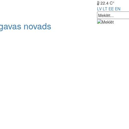
22.4 C°
LV
LT
EE
EN
lgavas novads