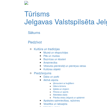
Tūrisms
Jelgavas Valstspilsēta
Je
Sākums
Piedzīvot
Kultūra un tradīcijas
Muzeji un ekspozīcijas
Pilis un muižas
Baznīcas un klosteri
Amatniecība
Vēstures pieminekļi un piemiņas vietas
Kultūras objekti
Piedzīvojums
Daba un parki
Aktīvā atpūta
Izbraucieni ar kuģīšiem
Ūdens tūrisms
Izjādes ar zirgiem
Fitness un sports
Aktivitātes dabā
Piknika vietas Jelgavā un apkārtnē
Apskates saimniecības, ražotnes
Veselība un labsajūta