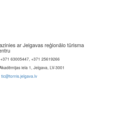
azinies ar Jelgavas reģionālo tūrisma
entru
+371 63005447, +371 25619266
Akadēmijas iela 1, Jelgava, LV-3001
tic@tornis.jelgava.lv