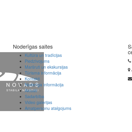
Noderīgas saites
S
c
Kultūra un tradīcijas
Piedzīvojums
Maršruti un ekskursijas
Tūrisma informācija
Kontakti
Noderīga informācija
Aktuāli
Sadarbība
Video galerijas
Amatpersonu atalgojums