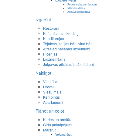
Izklaides vietas
Rotaļu istabas un laukumi
Izklaides vietas
Jelgavas naktsdzīve
Izgaršot
Restorāni
Kafejnīcas un krodziņi
Konditorejas
Tējnīcas, kafijas bāri, vīna bāri
Ātrās ēdināšanas uzņēmumi
Picērijas
Līdzņemšanai
Jelgavas pilsētas īpašie ēdieni
Nakšņot
Viesnīca
Hosteļi
Viesu māja
Kempings
Apartamenti
Plānot un ceļot
Kartes un brošūras
Gidu pakalpojumi
Maršruti
Velomaršruti