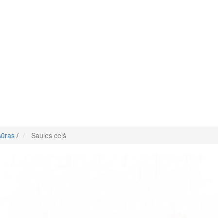
šūras
/
Saules ceļš