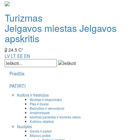
Turizmas
Jelgavos miestas
Jelgavos
apskritis
24.5 C°
LV
LT
EE
EN
Pradžia
PATIRTI
Kultūra ir tradicijos
Muziejai ir ekspozicijos
Pilys ir dvarai
Bažnyčios ir vienuolynai
Amatininkystė
Istoriniai paminklai ir istorinės vietos
Kultūros objektai
Nuotykis
Gamta ir parkai
Aktyvus poilsis
Išvykos su laiveliais