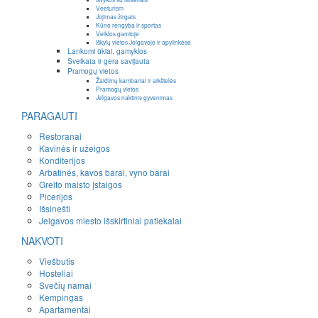
Veeturism
Jojimas žirgais
Kūno rengyba ir sportas
Veiklos gamtoje
Iškylų vietos Jelgavoje ir apylinkėse
Lankomi ūkiai, gamyklos
Sveikata ir gera savijauta
Pramogų vietos
Žaidimų kambariai ir aikštelės
Pramogų vietos
Jelgavos naktinis gyvenimas
PARAGAUTI
Restoranai
Kavinės ir užeigos
Konditerijos
Arbatinės, kavos barai, vyno barai
Greito maisto įstaigos
Picerijos
Išsinešti
Jelgavos miesto išskirtiniai patiekalai
NAKVOTI
Viešbutis
Hosteliai
Svečių namai
Kempingas
Apartamentai