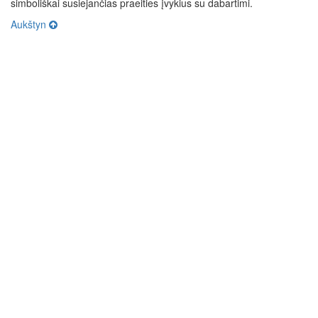
simboliškai susiejančias praeities įvykius su dabartimi.
Aukštyn