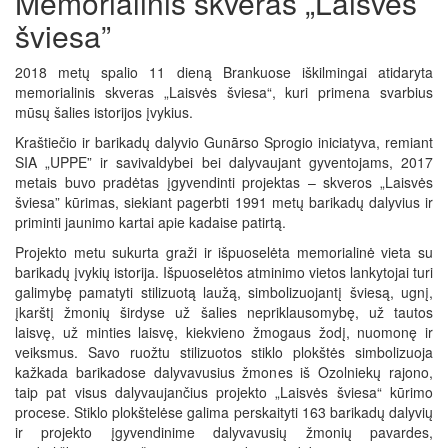
Memorialinis skveras „Laisvės
šviesa”
2018 metų spalio 11 dieną Brankuose iškilmingai atidaryta
memorialinis skveras „Laisvės šviesa“, kuri primena svarbius
mūsų šalies istorijos įvykius.
Kraštiečio ir barikadų dalyvio Gunārso Sprogio iniciatyva, remiant
SIA „UPPE” ir savivaldybei bei dalyvaujant gyventojams, 2017
metais buvo pradėtas įgyvendinti projektas – skveros „Laisvės
šviesa” kūrimas, siekiant pagerbti 1991 metų barikadų dalyvius ir
priminti jaunimo kartai apie kadaise patirtą.
Projekto metu sukurta graži ir išpuoselėta memorialinė vieta su
barikadų įvykių istorija. Išpuoselėtos atminimo vietos lankytojai turi
galimybę pamatyti stilizuotą laužą, simbolizuojantį šviesą, ugnį,
įkarštį žmonių širdyse už šalies nepriklausomybę, už tautos
laisvę, už minties laisvę, kiekvieno žmogaus žodį, nuomonę ir
veiksmus. Savo ruožtu stilizuotos stiklo plokštės simbolizuoja
kažkada barikadose dalyvavusius žmones iš Ozolniekų rajono,
taip pat visus dalyvaujančius projekto „Laisvės šviesa“ kūrimo
procese. Stiklo plokštelėse galima perskaityti 163 barikadų dalyvių
ir projekto įgyvendinime dalyvavusių žmonių pavardes,