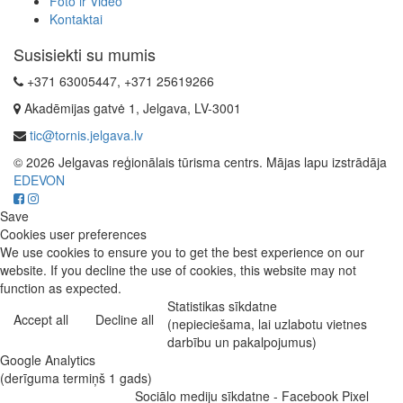
Foto ir Video
Kontaktai
Susisiekti su mumis
+371 63005447, +371 25619266
Akadēmijas gatvė 1, Jelgava, LV-3001
tic@tornis.jelgava.lv
© 2026 Jelgavas reģionālais tūrisma centrs. Mājas lapu izstrādāja
EDEVON
Save
Cookies user preferences
We use cookies to ensure you to get the best experience on our
website. If you decline the use of cookies, this website may not
function as expected.
Statistikas sīkdatne
Accept all
Decline all
(nepieciešama, lai uzlabotu vietnes
darbību un pakalpojumus)
Google Analytics
(derīguma termiņš 1 gads)
Sociālo mediju sīkdatne - Facebook Pixel