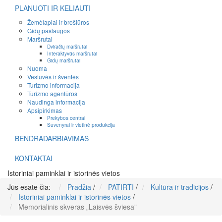
PLANUOTI IR KELIAUTI
Žemėlapiai ir brošiūros
Gidų paslaugos
Maršrutai
Dviračių maršrutai
Interaktyvūs maršrutai
Gidų maršrutai
Nuoma
Vestuvės ir šventės
Turizmo informacija
Turizmo agentūros
Naudinga informacija
Apsipirkimas
Prekybos centrai
Suvenyrai ir vietinė produkcija
BENDRADARBIAVIMAS
KONTAKTAI
Istoriniai paminklai ir istorinės vietos
Jūs esate čia:
Pradžia
/
PATIRTI
/
Kultūra ir tradicijos
/
Istoriniai paminklai ir istorinės vietos
/
Memorialinis skveras „Laisvės šviesa”