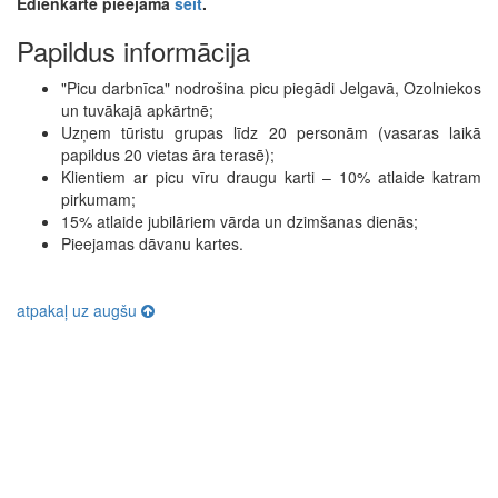
Ēdienkarte pieejama
šeit
.
Papildus informācija
"Picu darbnīca" nodrošina picu piegādi Jelgavā, Ozolniekos
un tuvākajā apkārtnē;
Uzņem tūristu grupas līdz 20 personām (vasaras laikā
papildus 20 vietas āra terasē);
Klientiem ar picu vīru draugu karti – 10% atlaide katram
pirkumam;
15% atlaide jubilāriem vārda un dzimšanas dienās;
Pieejamas dāvanu kartes.
atpakaļ uz augšu