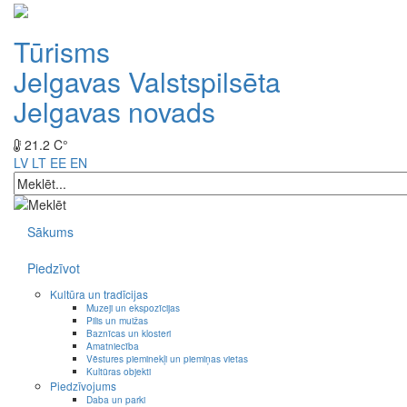
Tūrisms
Jelgavas Valstspilsēta
Jelgavas novads
21.2 C°
LV
LT
EE
EN
Sākums
Piedzīvot
Kultūra un tradīcijas
Muzeji un ekspozīcijas
Pilis un muižas
Baznīcas un klosteri
Amatniecība
Vēstures pieminekļi un piemiņas vietas
Kultūras objekti
Piedzīvojums
Daba un parki