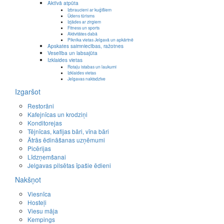
Aktīvā atpūta
Izbraucieni ar kuģīšiem
Ūdens tūrisms
Izjādes ar zirgiem
Fitness un sports
Aktivitātes dabā
Piknika vietas Jelgavā un apkārtnē
Apskates saimniecības, ražotnes
Veselība un labsajūta
Izklaides vietas
Rotaļu istabas un laukumi
Izklaides vietas
Jelgavas naktsdzīve
Izgaršot
Restorāni
Kafejnīcas un krodziņi
Konditorejas
Tējnīcas, kafijas bāri, vīna bāri
Ātrās ēdināšanas uzņēmumi
Picērijas
Līdzņemšanai
Jelgavas pilsētas īpašie ēdieni
Nakšņot
Viesnīca
Hosteļi
Viesu māja
Kempings