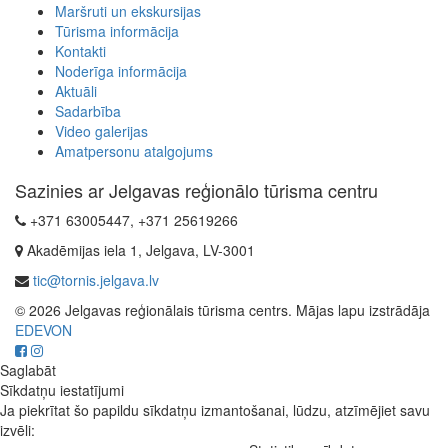
Maršruti un ekskursijas
Tūrisma informācija
Kontakti
Noderīga informācija
Aktuāli
Sadarbība
Video galerijas
Amatpersonu atalgojums
Sazinies ar Jelgavas reģionālo tūrisma centru
+371 63005447, +371 25619266
Akadēmijas iela 1, Jelgava, LV-3001
tic@tornis.jelgava.lv
© 2026 Jelgavas reģionālais tūrisma centrs. Mājas lapu izstrādāja
EDEVON
Saglabāt
Sīkdatņu iestatījumi
Ja piekrītat šo papildu sīkdatņu izmantošanai, lūdzu, atzīmējiet savu
izvēli: