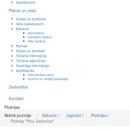
Apartamenti
Plānot un ceļot
Kartes un brošūras
Gidu pakalpojumi
Maršruti
Velomaršruti
Interaktīvi maršruti
Gidu maršruti
Nomas
Kāzas un svinības
Tūrisma informācija
Tūrisma aģentūras
Noderīga informācija
Iepirkšanās
Tirdzniecības centri
Suvenīri un vietējā produkcijas
Sadarbība
Kontakti
Picērijas
Aktīvā pozīcija:
Sākums
/
Izgaršot
/
Picērijas
/
Picērija "Picu Darbnīca"