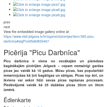
prev
next
View the embedded image gallery online at:
https://www.visit.jelgava.lv/lv/izgarsot/picerijas/item/385-picu-
darbnica#sigProIdfa8d830467
Picērija "Picu Darbnīca"
Picu darbnīca ir viena no vecākajām un pieredzes
bagātākajām picērijām Jelgavā – cepam nemainīgi gardas
picas jau vairāk kā 10 gadus. Mūsu picas, kas popularitāti
iemantojušas kā ļoti bagātīgas un sātīgas. Picas top ātri, un
ikviens var sekot līdzi savas picas tapšanas procesam.
Piedāvājumā vairāk kā 25 dažādas picas 20cm un 30cm
izmērā.
Ēdienkarte