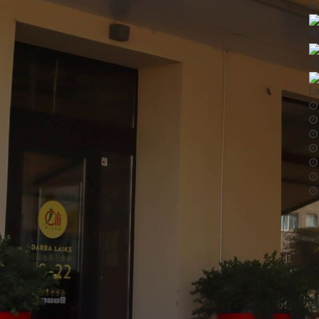
Ē
Wi
Au
La