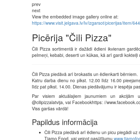
prev
next
View the embedded image gallery online at:
https://www.visit.jelgava.lv/lv/izgarsot/picerijas/item/6
Picērija "Čili Pizza"
Čili Pizza sortimentā ir dažādi ēdieni ikvienam gardē
pelmeņi, kebabi, deserti un kūkas, kā arī gardi kokteiļi 
Čili Pizza piedāvā arī brokastis un ēdienkarti bērniem.
Katru darba dienu no plkst. 12.00 līdz 16.00 pieejam
līdz pat plkst. 14.00. Dienas piedāvājumu ir iespēja pa
Par visiem aktuālajiem jaunumiem un akcijām u
@cilipizzalatvija, vai Facebookhttps: //www.facebook.c
Viss garšas vārdā!
Papildus informācija
Čili Pizza piedāvā arī ēdienu un picu piegādi uz
Tiamo Food, vai veicot pasūtījumu
www.tiamofoo