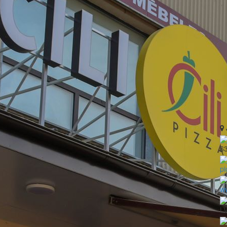
6
pi
ww
LV