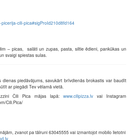
44-picerija-cili-pica#sigProId210d8fd164
dim – picas, salāti un zupas, pasta, siltie ēdieni, pankūkas un
un svaigi spiestas sulas.
s dienas piedāvājums, savukārt brīvdienās brokastis var baudīt
sūtīt ar piegādi Tev vēlamā vietā.
zzini Čili Pica mājas lapā:
www.cilipizza.lv
vai Instagram
om/Cili.Pica/
 mājām, zvanot pa tālruni 63045555 vai izmantojot mobilo lietotni
d.lv