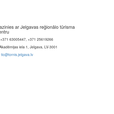
azinies ar Jelgavas reģionālo tūrisma
entru
+371 63005447, +371 25619266
Akadēmijas iela 1, Jelgava, LV-3001
tic@tornis.jelgava.lv