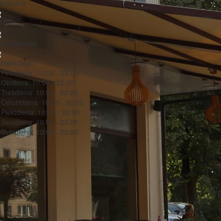
dināšana
-Fi
to stāvvieta
bierīcības
Pirmdiena:
10:00 - 22:00
Otrdiena:
10:00 - 22:00
Trešdiena:
10:00 - 22:00
Ceturtdiena:
10:00 - 22:00
Piektdiena:
10:00 - 22:00
Sestdiena:
10:00 - 22:00
Svētdiena:
10:00 - 22:00