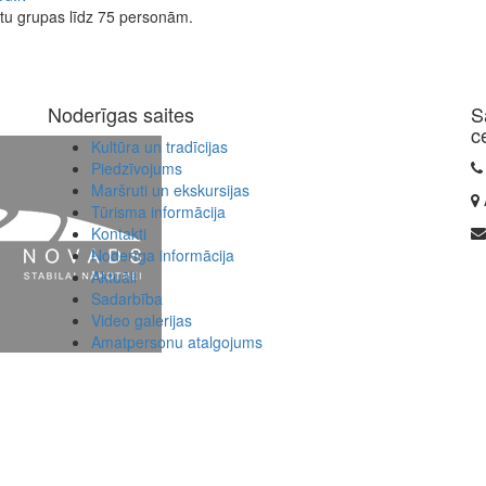
stu grupas līdz 75 personām.
Noderīgas saites
S
c
Kultūra un tradīcijas
Piedzīvojums
Maršruti un ekskursijas
Tūrisma informācija
Kontakti
Noderīga informācija
Aktuāli
Sadarbība
Video galerijas
Amatpersonu atalgojums