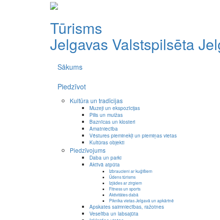
Tūrisms
Jelgavas Valstspilsēta
Je
Sākums
Piedzīvot
Kultūra un tradīcijas
Muzeji un ekspozīcijas
Pilis un muižas
Baznīcas un klosteri
Amatniecība
Vēstures pieminekļi un piemiņas vietas
Kultūras objekti
Piedzīvojums
Daba un parki
Aktīvā atpūta
Izbraucieni ar kuģīšiem
Ūdens tūrisms
Izjādes ar zirgiem
Fitness un sports
Aktivitātes dabā
Piknika vietas Jelgavā un apkārtnē
Apskates saimniecības, ražotnes
Veselība un labsajūta