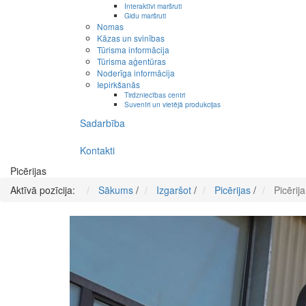
Interaktīvi maršruti
Gidu maršruti
Nomas
Kāzas un svinības
Tūrisma informācija
Tūrisma aģentūras
Noderīga informācija
Iepirkšanās
Tirdzniecības centri
Suvenīri un vietējā produkcijas
Sadarbība
Kontakti
Picērijas
Aktīvā pozīcija:
Sākums
/
Izgaršot
/
Picērijas
/
Picērija