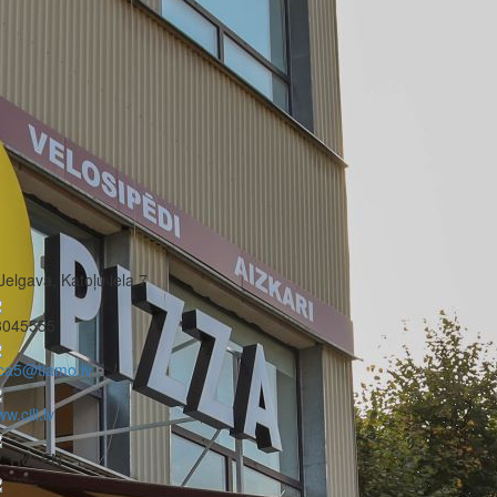
Jelgava, Katoļu iela 7
3045555
ca5@tiamo.lv
w.cili.lv
, RU, EN