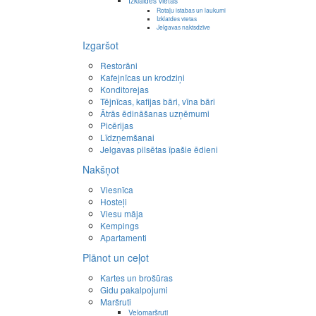
Izklaides vietas
Rotaļu istabas un laukumi
Izklaides vietas
Jelgavas naktsdzīve
Izgaršot
Restorāni
Kafejnīcas un krodziņi
Konditorejas
Tējnīcas, kafijas bāri, vīna bāri
Ātrās ēdināšanas uzņēmumi
Picērijas
Līdzņemšanai
Jelgavas pilsētas īpašie ēdieni
Nakšņot
Viesnīca
Hosteļi
Viesu māja
Kempings
Apartamenti
Plānot un ceļot
Kartes un brošūras
Gidu pakalpojumi
Maršruti
Velomaršruti