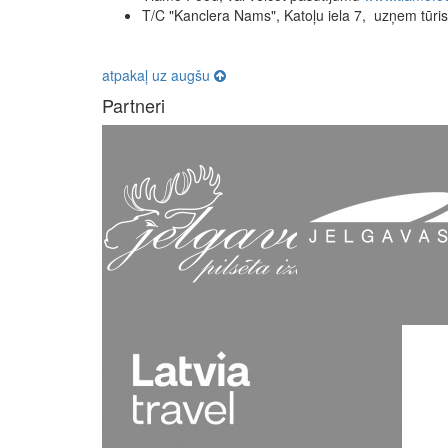
T/C "Kanclera Nams", Katoļu iela 7, uzņem tūri
atpakaļ uz augšu
Partneri