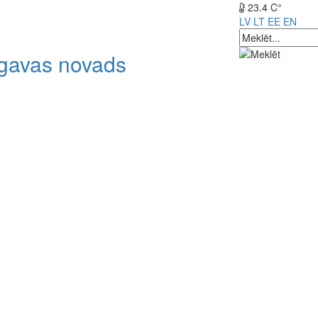
23.4 C°
LV
LT
EE
EN
lgavas novads