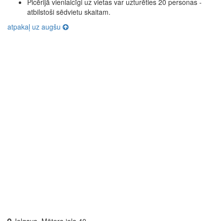
Picērijā vienlaicīgi uz vietas var uzturēties 20 personas -
atbilstoši sēdvietu skaitam.
atpakaļ uz augšu