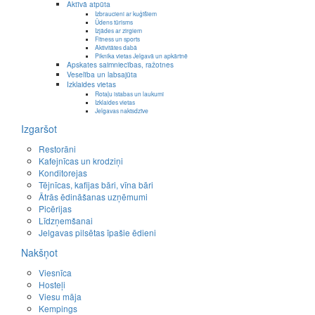
Aktīvā atpūta
Izbraucieni ar kuģīšiem
Ūdens tūrisms
Izjādes ar zirgiem
Fitness un sports
Aktivitātes dabā
Piknika vietas Jelgavā un apkārtnē
Apskates saimniecības, ražotnes
Veselība un labsajūta
Izklaides vietas
Rotaļu istabas un laukumi
Izklaides vietas
Jelgavas naktsdzīve
Izgaršot
Restorāni
Kafejnīcas un krodziņi
Konditorejas
Tējnīcas, kafijas bāri, vīna bāri
Ātrās ēdināšanas uzņēmumi
Picērijas
Līdzņemšanai
Jelgavas pilsētas īpašie ēdieni
Nakšņot
Viesnīca
Hosteļi
Viesu māja
Kempings