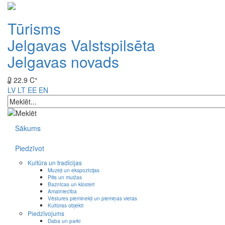
Tūrisms
Jelgavas Valstspilsēta
Jelgavas novads
22.9 C°
LV
LT
EE
EN
Sākums
Piedzīvot
Kultūra un tradīcijas
Muzeji un ekspozīcijas
Pilis un muižas
Baznīcas un klosteri
Amatniecība
Vēstures pieminekļi un piemiņas vietas
Kultūras objekti
Piedzīvojums
Daba un parki