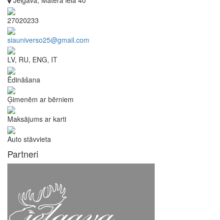
Jelgava, Mātera iela 40
27020233
siauniverso25@gmail.com
LV, RU, ENG, IT
Ēdināšana
Ģimenēm ar bērniem
Maksājums ar karti
Auto stāvvieta
Partneri