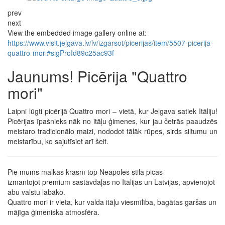
prev
next
View the embedded image gallery online at:
https://www.visit.jelgava.lv/lv/izgarsot/picerijas/item/5507-picerija-
quattro-mori#sigProId89c25ac93f
Jaunums! Picērija "Quattro
mori"
Laipni lūgti picērijā Quattro mori – vietā, kur Jelgava satiek Itāliju!
Picērijas īpašnieks nāk no itāļu ģimenes, kur jau četrās paaudzēs
meistaro tradicionālo maizi, nododot tālāk rūpes, sirds siltumu un
meistarību, ko sajutīsiet arī šeit.
Pie mums malkas krāsnī top Neapoles stila picas
izmantojot premium sastāvdaļas no Itālijas un Latvijas, apvienojot
abu valstu labāko.
Quattro mori ir vieta, kur valda itāļu viesmīlība, bagātas garšas un
mājīga ģimeniska atmosfēra.