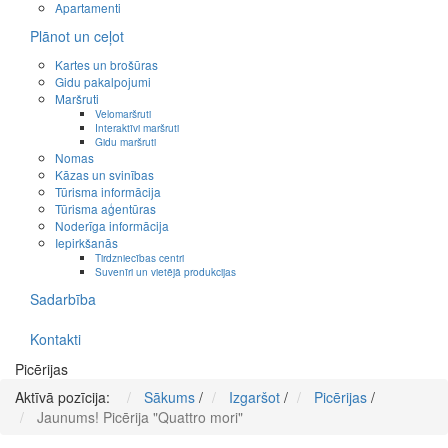
Apartamenti
Plānot un ceļot
Kartes un brošūras
Gidu pakalpojumi
Maršruti
Velomaršruti
Interaktīvi maršruti
Gidu maršruti
Nomas
Kāzas un svinības
Tūrisma informācija
Tūrisma aģentūras
Noderīga informācija
Iepirkšanās
Tirdzniecības centri
Suvenīri un vietējā produkcijas
Sadarbība
Kontakti
Picērijas
Aktīvā pozīcija:
Sākums
/
Izgaršot
/
Picērijas
/
Jaunums! Picērija "Quattro mori"