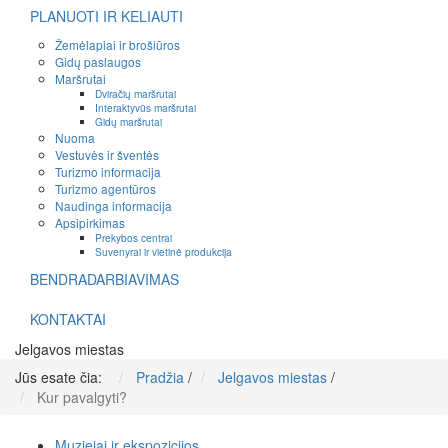
PLANUOTI IR KELIAUTI
Žemėlapiai ir brošiūros
Gidų paslaugos
Maršrutai
Dviračių maršrutai
Interaktyvūs maršrutai
Gidų maršrutai
Nuoma
Vestuvės ir šventės
Turizmo informacija
Turizmo agentūros
Naudinga informacija
Apsipirkimas
Prekybos centrai
Suvenyrai ir vietinė produkcija
BENDRADARBIAVIMAS
KONTAKTAI
Jelgavos miestas
Jūs esate čia:
Pradžia
/
Jelgavos miestas
/
Kur pavalgyti?
Muziejai ir ekspozicijos