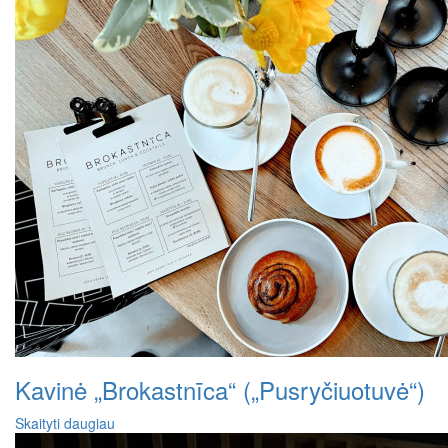
Kavinė „Brokastnīca“ („Pusryčiuotuvė“)
Skaityti daugiau