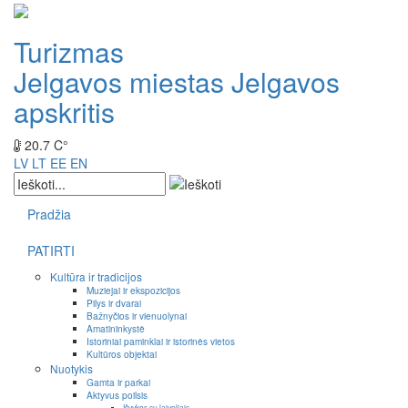
Turizmas
Jelgavos miestas
Jelgavos
apskritis
20.7 C°
LV
LT
EE
EN
Pradžia
PATIRTI
Kultūra ir tradicijos
Muziejai ir ekspozicijos
Pilys ir dvarai
Bažnyčios ir vienuolynai
Amatininkystė
Istoriniai paminklai ir istorinės vietos
Kultūros objektai
Nuotykis
Gamta ir parkai
Aktyvus poilsis
Išvykos su laiveliais