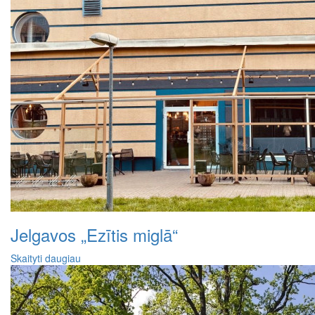
Jelgavos „Ezītis miglā“
Skaityti daugiau