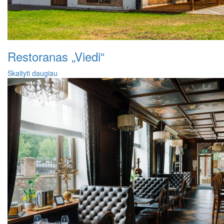
Restoranas „Viedi“
Skaityti daugiau