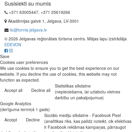
Susisiekti su mumis
+371 63005447, +371 25619266
Akadēmijas gatvė 1, Jelgava, LV-3001
tic@tornis.jelgava.lv
© 2026 Jelgavas reģionālais tūrisma centrs. Mājas lapu izstrādāja
EDEVON
Save
Cookies user preferences
We use cookies to ensure you to get the best experience on our
website. If you decline the use of cookies, this website may not
function as expected.
Statistikas sīkdatne
Accept all
Decline all
(nepieciešama, lai uzlabotu vietnes
darbību un pakalpojumus)
Google Analytics
(derīguma termiņš 1 gads)
Sociālo mediju sīkdatne - Facebook Pixel
Accept
Decline
(analītikas rīks, kas palīdz noteikt, cik efektīvas
ir Facebook reklāmas kampaņas, pārraugot