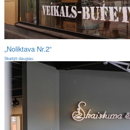
„Noliktava Nr.2“
Skaityti daugiau