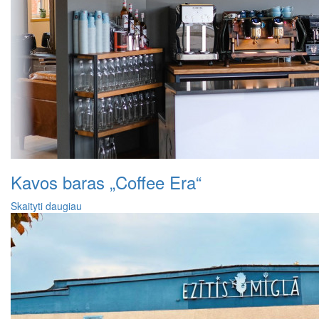
Kavos baras „Coffee Era“
Skaityti daugiau