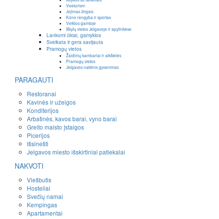
Veeturism
Jojimas žirgais
Kūno rengyba ir sportas
Veiklos gamtoje
Iškylų vietos Jelgavoje ir apylinkėse
Lankomi ūkiai, gamyklos
Sveikata ir gera savijauta
Pramogų vietos
Žaidimų kambariai ir aikštelės
Pramogų vietos
Jelgavos naktinis gyvenimas
PARAGAUTI
Restoranai
Kavinės ir užeigos
Konditerijos
Arbatinės, kavos barai, vyno barai
Greito maisto įstaigos
Picerijos
Išsinešti
Jelgavos miesto išskirtiniai patiekalai
NAKVOTI
Viešbutis
Hosteliai
Svečių namai
Kempingas
Apartamentai