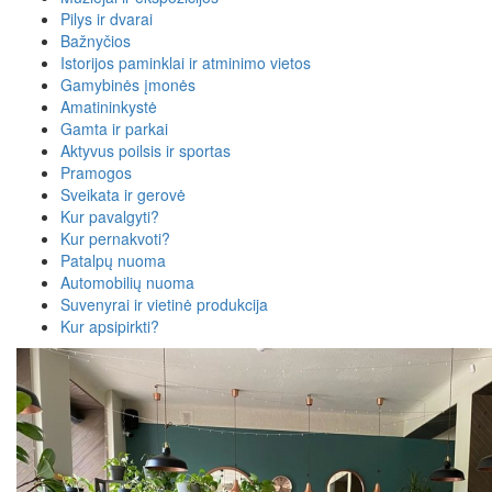
Pilys ir dvarai
Bažnyčios
Istorijos paminklai ir atminimo vietos
Gamybinės įmonės
Amatininkystė
Gamta ir parkai
Aktyvus poilsis ir sportas
Pramogos
Sveikata ir gerovė
Kur pavalgyti?
Kur pernakvoti?
Patalpų nuoma
Automobilių nuoma
Suvenyrai ir vietinė produkcija
Kur apsipirkti?