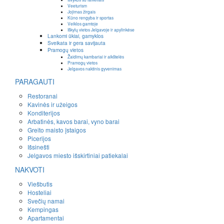
Veeturism
Jojimas žirgais
Kūno rengyba ir sportas
Veiklos gamtoje
Iškylų vietos Jelgavoje ir apylinkėse
Lankomi ūkiai, gamyklos
Sveikata ir gera savijauta
Pramogų vietos
Žaidimų kambariai ir aikštelės
Pramogų vietos
Jelgavos naktinis gyvenimas
PARAGAUTI
Restoranai
Kavinės ir užeigos
Konditerijos
Arbatinės, kavos barai, vyno barai
Greito maisto įstaigos
Picerijos
Išsinešti
Jelgavos miesto išskirtiniai patiekalai
NAKVOTI
Viešbutis
Hosteliai
Svečių namai
Kempingas
Apartamentai