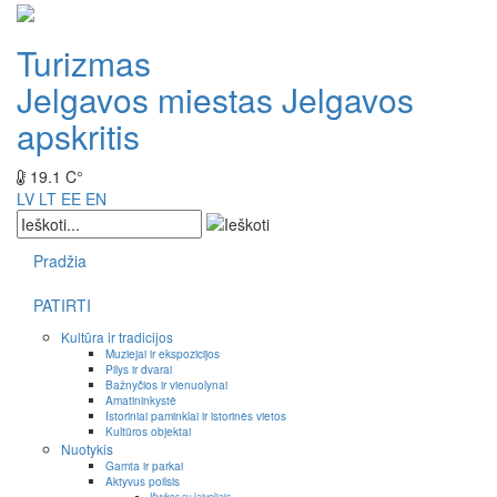
Turizmas
Jelgavos miestas
Jelgavos
apskritis
19.1 C°
LV
LT
EE
EN
Pradžia
PATIRTI
Kultūra ir tradicijos
Muziejai ir ekspozicijos
Pilys ir dvarai
Bažnyčios ir vienuolynai
Amatininkystė
Istoriniai paminklai ir istorinės vietos
Kultūros objektai
Nuotykis
Gamta ir parkai
Aktyvus poilsis
Išvykos su laiveliais