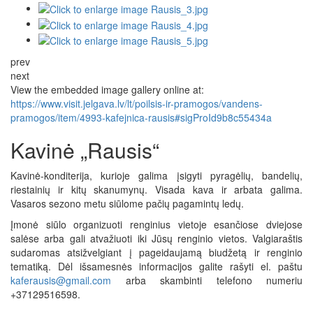
prev
next
View the embedded image gallery online at:
https://www.visit.jelgava.lv/lt/poilsis-ir-pramogos/vandens-
pramogos/item/4993-kafejnica-rausis#sigProId9b8c55434a
Kavinė „Rausis“
Kavinė-konditerija, kurioje galima įsigyti pyragėlių, bandelių,
riestainių ir kitų skanumynų. Visada kava ir arbata galima.
Vasaros sezono metu siūlome pačių pagamintų ledų.
Įmonė siūlo organizuoti renginius vietoje esančiose dviejose
salėse arba gali atvažiuoti iki Jūsų renginio vietos. Valgiaraštis
sudaromas atsižvelgiant į pageidaujamą biudžetą ir renginio
tematiką. Dėl išsamesnės informacijos galite rašyti el. paštu
kaferausis@gmail.com
arba skambinti telefono numeriu
+37129516598.