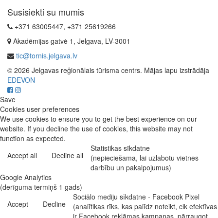
Susisiekti su mumis
+371 63005447, +371 25619266
Akadēmijas gatvė 1, Jelgava, LV-3001
tic@tornis.jelgava.lv
© 2026 Jelgavas reģionālais tūrisma centrs. Mājas lapu izstrādāja
EDEVON
Save
Cookies user preferences
We use cookies to ensure you to get the best experience on our
website. If you decline the use of cookies, this website may not
function as expected.
Statistikas sīkdatne
Accept all
Decline all
(nepieciešama, lai uzlabotu vietnes
darbību un pakalpojumus)
Google Analytics
(derīguma termiņš 1 gads)
Sociālo mediju sīkdatne - Facebook Pixel
Accept
Decline
(analītikas rīks, kas palīdz noteikt, cik efektīvas
ir Facebook reklāmas kampaņas, pārraugot