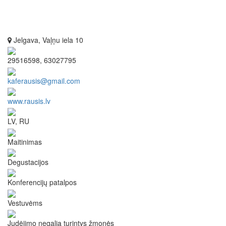
Jelgava, Vaļņu iela 10
29516598, 63027795
kaferausis@gmail.com
www.rausis.lv
LV, RU
Maitinimas
Degustacijos
Konferencijų patalpos
Vestuvėms
Judėjimo negalią turintys žmonės