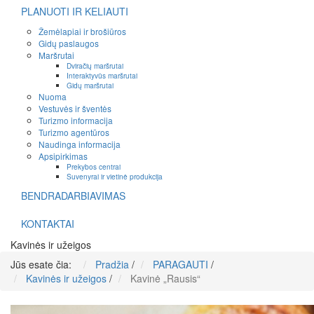
PLANUOTI IR KELIAUTI
Žemėlapiai ir brošiūros
Gidų paslaugos
Maršrutai
Dviračių maršrutai
Interaktyvūs maršrutai
Gidų maršrutai
Nuoma
Vestuvės ir šventės
Turizmo informacija
Turizmo agentūros
Naudinga informacija
Apsipirkimas
Prekybos centrai
Suvenyrai ir vietinė produkcija
BENDRADARBIAVIMAS
KONTAKTAI
Kavinės ir užeigos
Jūs esate čia:
Pradžia
/
PARAGAUTI
/
Kavinės ir užeigos
/
Kavinė „Rausis“