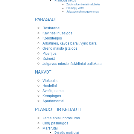
Pramogų vietos
Žaidimų kambariai ir aikštelės
Pramogų vietos
Jelgavos naktinis gyvenimas
PARAGAUTI
Restoranai
Kavinės ir užeigos
Konditerijos
Arbatinės, kavos barai, vyno barai
Greito maisto įstaigos
Picerijos
Išsinešti
Jelgavos miesto išskirtiniai patiekalai
NAKVOTI
Viešbutis
Hosteliai
Svečių namai
Kempingas
Apartamentai
PLANUOTI IR KELIAUTI
Žemėlapiai ir brošiūros
Gidų paslaugos
Maršrutai
Dviračių maršrutai