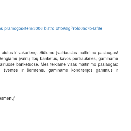
ndens-pramogos/item/3006-bistro-otto#sigProId0ac7b4af8e
pietus ir vakarienę. Siūlome įvairiausias maitinimo paslaugas!
 Rengiame įvairių tipų banketus, kavos pertraukėles, gaminame
įvairiuose banketuose. Mes teikiame visas maitinimo paslaugas:
kų šventes ir šermenis, gaminame konditerijos gaminius ir
 asmenų*