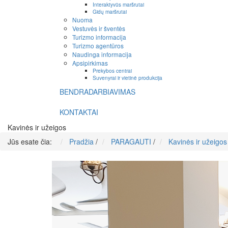
Interaktyvūs maršrutai
Gidų maršrutai
Nuoma
Vestuvės ir šventės
Turizmo informacija
Turizmo agentūros
Naudinga informacija
Apsipirkimas
Prekybos centrai
Suvenyrai ir vietinė produkcija
BENDRADARBIAVIMAS
KONTAKTAI
Kavinės ir užeigos
Jūs esate čia:
Pradžia
/
PARAGAUTI
/
Kavinės ir užeigos