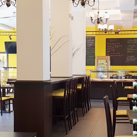
2
ru
ww
LV