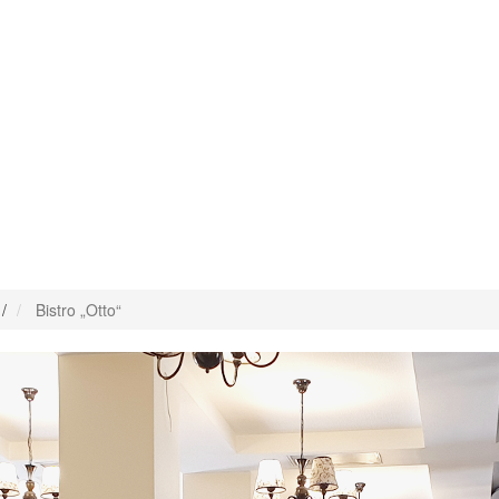
/
Bistro „Otto“