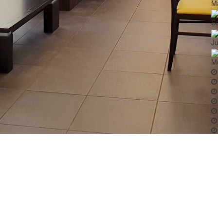
Ma
Še
Ju
M