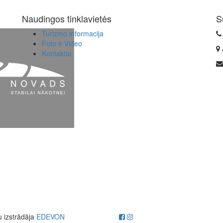
Naudingos tinklavietės
S
Turizmo informacija
Foto ir Video
Kontaktai
u izstrādāja
EDEVON