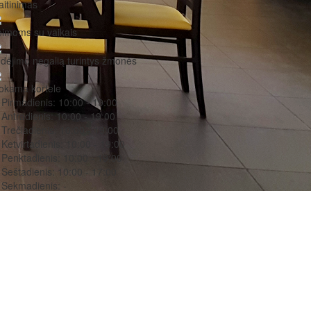
itinimas
imoms su vaikais
dėjimo negalią turintys žmonės
okama kortele
Pirmadienis:
10:00 - 19:00
Antradienis:
10:00 - 19:00
Trečiadienis:
10:00 - 19:00
Ketvirtadienis:
10:00 - 19:00
Penktadienis:
10:00 - 19:00
Šeštadienis:
10:00 - 17:00
Sekmadienis:
-