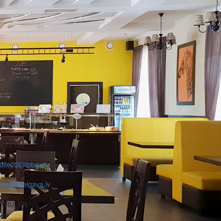
Jelgava, Lielā iela 17
6661151
dite22@inbox.lv
w.ottojelgava.lv
, RU, EN