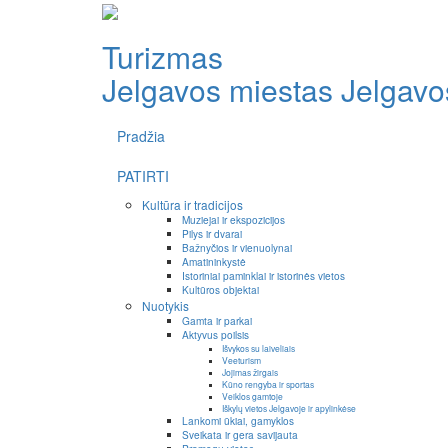
Turizmas
Jelgavos miestas
Jelgavos
Pradžia
PATIRTI
Kultūra ir tradicijos
Muziejai ir ekspozicijos
Pilys ir dvarai
Bažnyčios ir vienuolynai
Amatininkystė
Istoriniai paminklai ir istorinės vietos
Kultūros objektai
Nuotykis
Gamta ir parkai
Aktyvus poilsis
Išvykos su laiveliais
Veeturism
Jojimas žirgais
Kūno rengyba ir sportas
Veiklos gamtoje
Iškylų vietos Jelgavoje ir apylinkėse
Lankomi ūkiai, gamyklos
Sveikata ir gera savijauta