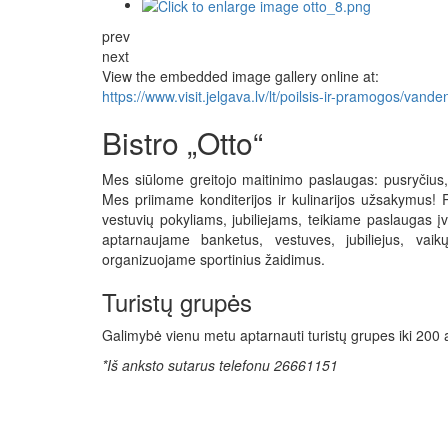
prev
next
View the embedded image gallery online at:
https://www.visit.jelgava.lv/lt/poilsis-ir-pramogos/va
Bistro „Otto“
Mes siūlome greitojo maitinimo paslaugas: pusryčius, 
Mes priimame konditerijos ir kulinarijos užsakymus!
vestuvių pokyliams, jubiliejams, teikiame paslaugas 
aptarnaujame banketus, vestuves, jubiliejus, vai
organizuojame sportinius žaidimus.
Turistų grupės
Galimybė vienu metu aptarnauti turistų grupes iki 200
*Iš anksto sutarus telefonu 26661151