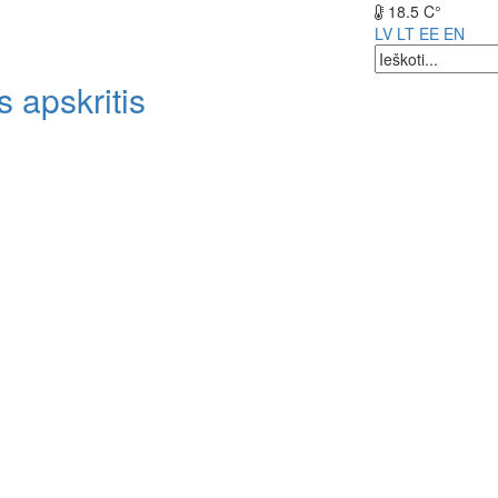
18.5 C°
LV
LT
EE
EN
 apskritis