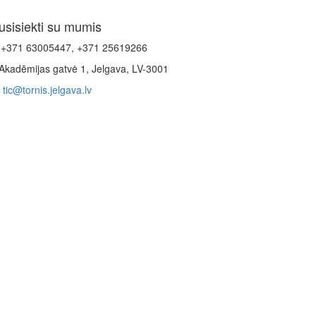
usisiekti su mumis
+371 63005447, +371 25619266
Akadēmijas gatvė 1, Jelgava, LV-3001
tic@tornis.jelgava.lv