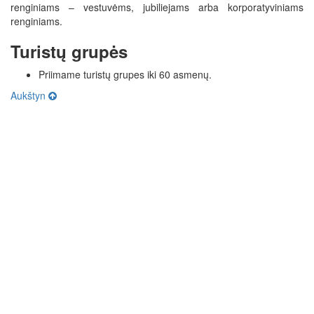
renginiams – vestuvėms, jubiliejams arba korporatyviniams
renginiams.
Turistų grupės
Priimame turistų grupes iki 60 asmenų.
Aukštyn