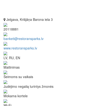
Jelgava, Krišjāņa Barona iela 3
20118881
banketi@restoransparks.lv
www.restoransparks.lv
LV, RU, EN
Maitinimas
Šeimoms su vaikais
Judėjimo negalią turintys žmonės
Mokama kortele
Wi-Fi