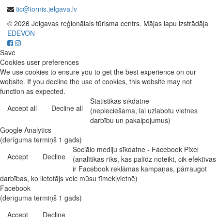
tic@tornis.jelgava.lv
© 2026 Jelgavas reģionālais tūrisma centrs. Mājas lapu izstrādāja
EDEVON
Save
Cookies user preferences
We use cookies to ensure you to get the best experience on our
website. If you decline the use of cookies, this website may not
function as expected.
Statistikas sīkdatne
Accept all
Decline all
(nepieciešama, lai uzlabotu vietnes
darbību un pakalpojumus)
Google Analytics
(derīguma termiņš 1 gads)
Sociālo mediju sīkdatne - Facebook Pixel
Accept
Decline
(analītikas rīks, kas palīdz noteikt, cik efektīvas
ir Facebook reklāmas kampaņas, pārraugot
darbības, ko lietotājs veic mūsu tīmekļvietnē)
Facebook
(derīguma termiņš 1 gads)
Accept
Decline