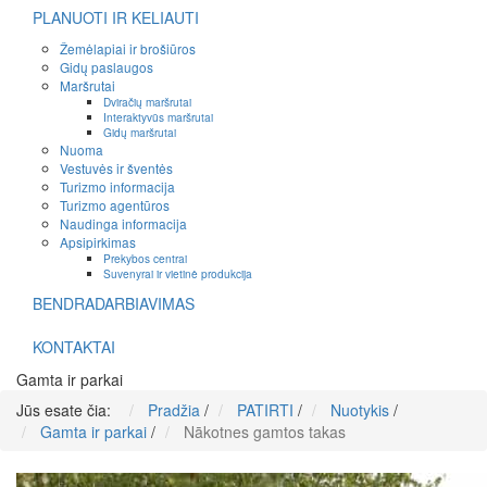
PLANUOTI IR KELIAUTI
Žemėlapiai ir brošiūros
Gidų paslaugos
Maršrutai
Dviračių maršrutai
Interaktyvūs maršrutai
Gidų maršrutai
Nuoma
Vestuvės ir šventės
Turizmo informacija
Turizmo agentūros
Naudinga informacija
Apsipirkimas
Prekybos centrai
Suvenyrai ir vietinė produkcija
BENDRADARBIAVIMAS
KONTAKTAI
Gamta ir parkai
Jūs esate čia:
Pradžia
/
PATIRTI
/
Nuotykis
/
Gamta ir parkai
/
Nākotnes gamtos takas