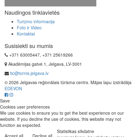
Naudingos tinklavietės
Turizmo informacija
Foto ir Video
Kontaktai
Susisiekti su mumis
+371 63005447, +371 25619266
Akadēmijas gatvė 1, Jelgava, LV-3001
tic@tornis.jelgava.lv
© 2026 Jelgavas reģionālais tūrisma centrs. Mājas lapu izstrādāja
EDEVON
Save
Cookies user preferences
We use cookies to ensure you to get the best experience on our
website. If you decline the use of cookies, this website may not
function as expected.
Statistikas sīkdatne
Accept all
Decline all