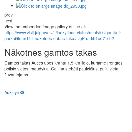
prev
next
View the embedded image gallery online at:
https://www.visit.jelgava.lv/lt/lankytinos-vietos/nuotykis/gamta-ir-
parkai/item/111-nakotnes-dabas-taka#sigProId4f1ee71cb2
Nākotnes gamtos takas
Gamtos takas Auces upės krantu 1.5 km ilgio, kuriame įrengtos
poilsio vietos, maudykla. Galima stebėti paukščius, puiki vieta
žuvautojams.
Aukštyn