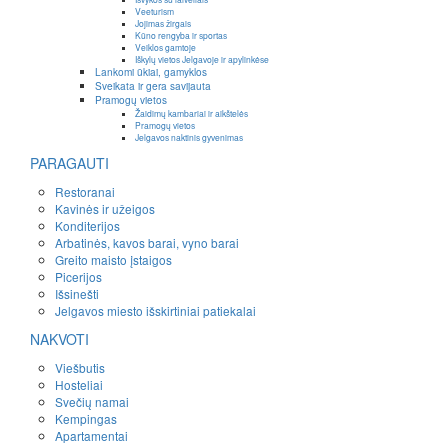
Veeturism
Jojimas žirgais
Kūno rengyba ir sportas
Veiklos gamtoje
Iškylų vietos Jelgavoje ir apylinkėse
Lankomi ūkiai, gamyklos
Sveikata ir gera savijauta
Pramogų vietos
Žaidimų kambariai ir aikštelės
Pramogų vietos
Jelgavos naktinis gyvenimas
PARAGAUTI
Restoranai
Kavinės ir užeigos
Konditerijos
Arbatinės, kavos barai, vyno barai
Greito maisto įstaigos
Picerijos
Išsinešti
Jelgavos miesto išskirtiniai patiekalai
NAKVOTI
Viešbutis
Hosteliai
Svečių namai
Kempingas
Apartamentai