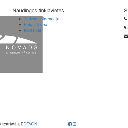
Naudingos tinklavietės
S
Turizmo informacija
Foto ir Video
Kontaktai
u izstrādāja
EDEVON