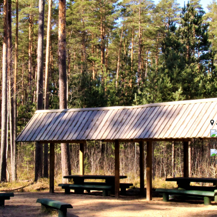
Še
Pi