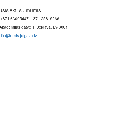
usisiekti su mumis
+371 63005447, +371 25619266
Akadēmijas gatvė 1, Jelgava, LV-3001
tic@tornis.jelgava.lv