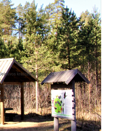
Jelgavos kraštas, Glūdas pag.
imoms su vaikais
kniko vietos