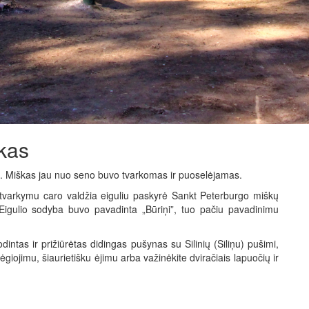
škas
ais. Miškas jau nuo seno buvo tvarkomas ir puoselėjamas.
tvarkymu caro valdžia eiguliu paskyrė Sankt Peterburgo miškų
. Eigulio sodyba buvo pavadinta „Būriņi”, tuo pačiu pavadinimu
odintas ir prižiūrėtas didingas pušynas su Silinių (Siliņu) pušimi,
giojimu, šiaurietišku ėjimu arba važinėkite dviračiais lapuočių ir