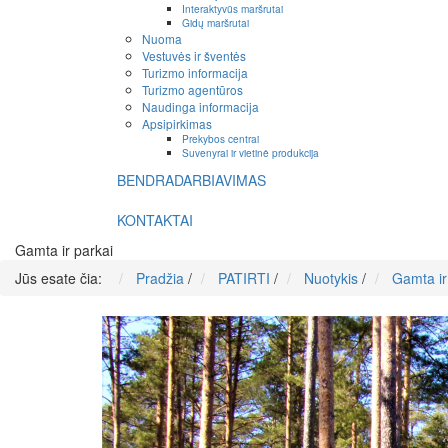
Interaktyvūs maršrutai
Gidų maršrutai
Nuoma
Vestuvės ir šventės
Turizmo informacija
Turizmo agentūros
Naudinga informacija
Apsipirkimas
Prekybos centrai
Suvenyrai ir vietinė produkcija
BENDRADARBIAVIMAS
KONTAKTAI
Gamta ir parkai
Jūs esate čia:
Pradžia
/
PATIRTI
/
Nuotykis
/
Gamta ir