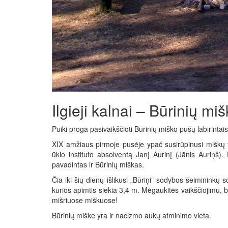
Ilgieji kalnai – Būrinių mi
Puiki proga pasivaikščioti Būrinių miško pušų labirint
XIX amžiaus pirmoje pusėje ypač susirūpinusi miškų 
ūkio instituto absolventą Janį Aurinį (Jānis Auriņš)
pavadintas ir Būrinių miškas.
Čia iki šių dienų išlikusi „Būriņi” sodybos šeimininkų s
kurios apimtis siekia 3,4 m. Mėgaukitės vaikščiojimu, bė
mišriuose miškuose!
Būrinių miške yra ir nacizmo aukų atminimo vieta.