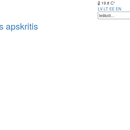
19.8 C°
LV
LT
EE
EN
 apskritis