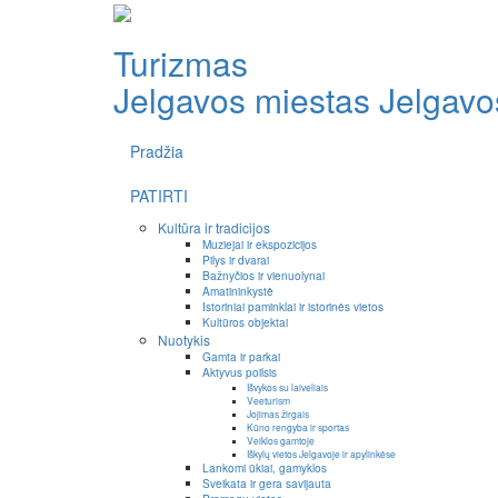
Turizmas
Jelgavos miestas
Jelgavos
Pradžia
PATIRTI
Kultūra ir tradicijos
Muziejai ir ekspozicijos
Pilys ir dvarai
Bažnyčios ir vienuolynai
Amatininkystė
Istoriniai paminklai ir istorinės vietos
Kultūros objektai
Nuotykis
Gamta ir parkai
Aktyvus poilsis
Išvykos su laiveliais
Veeturism
Jojimas žirgais
Kūno rengyba ir sportas
Veiklos gamtoje
Iškylų vietos Jelgavoje ir apylinkėse
Lankomi ūkiai, gamyklos
Sveikata ir gera savijauta