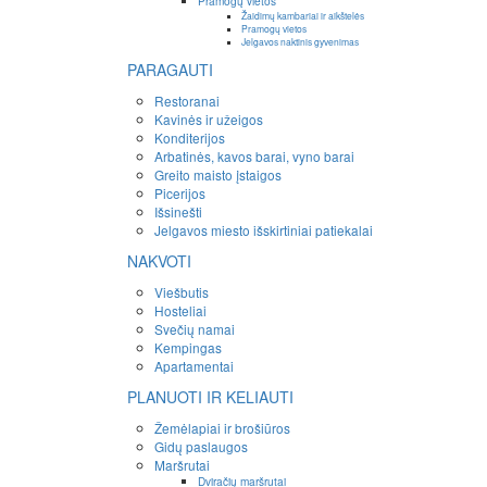
Pramogų vietos
Žaidimų kambariai ir aikštelės
Pramogų vietos
Jelgavos naktinis gyvenimas
PARAGAUTI
Restoranai
Kavinės ir užeigos
Konditerijos
Arbatinės, kavos barai, vyno barai
Greito maisto įstaigos
Picerijos
Išsinešti
Jelgavos miesto išskirtiniai patiekalai
NAKVOTI
Viešbutis
Hosteliai
Svečių namai
Kempingas
Apartamentai
PLANUOTI IR KELIAUTI
Žemėlapiai ir brošiūros
Gidų paslaugos
Maršrutai
Dviračių maršrutai