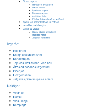
Aktīvā atpūta
Izbraucieni ar kuģīšiem
Ūdens tūrisms
Izjādes ar zirgiem
Fitness un sports
Aktivitātes dabā
Piknika vietas Jelgavā un apkārtnē
Apskates saimniecības, ražotnes
Veselība un labsajūta
Izklaides vietas
Rotaļu istabas un laukumi
Izklaides vietas
Jelgavas naktsdzīve
Izgaršot
Restorāni
Kafejnīcas un krodziņi
Konditorejas
Tējnīcas, kafijas bāri, vīna bāri
Ātrās ēdināšanas uzņēmumi
Picērijas
Līdzņemšanai
Jelgavas pilsētas īpašie ēdieni
Nakšņot
Viesnīca
Hosteļi
Viesu māja
Kempings