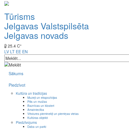
Tūrisms
Jelgavas Valstspilsēta
Jelgavas novads
25.4 C°
LV
LT
EE
EN
Sākums
Piedzīvot
Kultūra un tradīcijas
Muzeji un ekspozīcijas
Pilis un muižas
Baznīcas un klosteri
Amatniecība
Vēstures pieminekļi un piemiņas vietas
Kultūras objekti
Piedzīvojums
Daba un parki