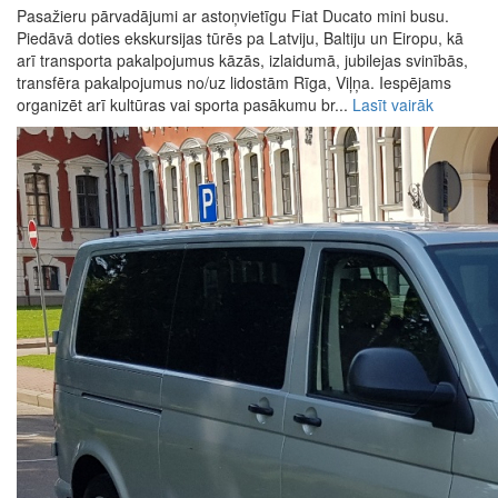
Pasažieru pārvadājumi ar astoņvietīgu Fiat Ducato mini busu.
Piedāvā doties ekskursijas tūrēs pa Latviju, Baltiju un Eiropu, kā
arī transporta pakalpojumus kāzās, izlaidumā, jubilejas svinībās,
transfēra pakalpojumus no/uz lidostām Rīga, Viļņa. Iespējams
organizēt arī kultūras vai sporta pasākumu br...
Lasīt vairāk