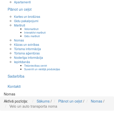
Apartamenti
Plānot un ceļot
Kartes un brošūras
Gidu pakalpojumi
Maršruti
Velomaršruti
Interaktīvi maršruti
Gidu maršruti
Nomas
Kāzas un svinības
Tūrisma informācija
Tūrisma aģentūras
Noderīga informācija
Iepirkšanās
Tirdzniecības centri
Suvenīri un vietējā produkcijas
Sadarbība
Kontakti
Nomas
Aktīvā pozīcija:
Sākums
/
Plānot un ceļot
/
Nomas
/
Velo un auto transporta noma