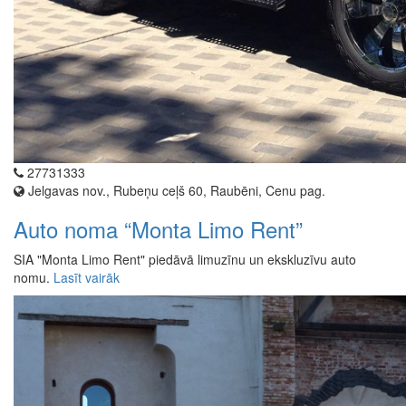
27731333
Jelgavas nov., Rubeņu ceļš 60, Raubēni, Cenu pag.
Auto noma “Monta Limo Rent”
SIA "Monta Limo Rent" piedāvā limuzīnu un ekskluzīvu auto
nomu.
Lasīt vairāk