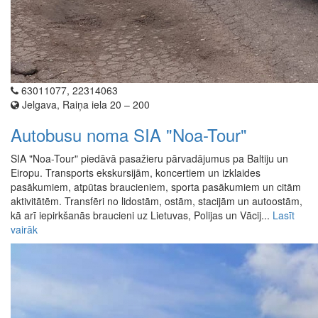
63011077, 22314063
Jelgava, Raiņa iela 20 – 200
Autobusu noma SIA "Noa-Tour"
SIA "Noa-Tour" piedāvā pasažieru pārvadājumus pa Baltiju un
Eiropu. Transports ekskursijām, koncertiem un izklaides
pasākumiem, atpūtas braucieniem, sporta pasākumiem un citām
aktivitātēm. Transfēri no lidostām, ostām, stacijām un autoostām,
kā arī iepirkšanās braucieni uz Lietuvas, Polijas un Vācij...
Lasīt
vairāk