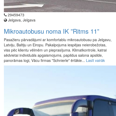
29459473
Jelgava, Jelgava
Mikroautobusu noma IK ”Ritms 11”
Pasažieru pārvadājumi ar komfortablu mikroautobusu pa Jelgavu,
Latviju, Baltiju un Eiropu. Pakalpojuma iespējas neierobežotas,
viss pēc klientu vēlmēm un pieprasījuma. Klimatkontrole, katrai
sēdvietai individuāls apgaismojums, papildus salona apsilde,
panorāmas logi, Vācu firmas "Schnierle" ērtākie...
Lasīt vairāk