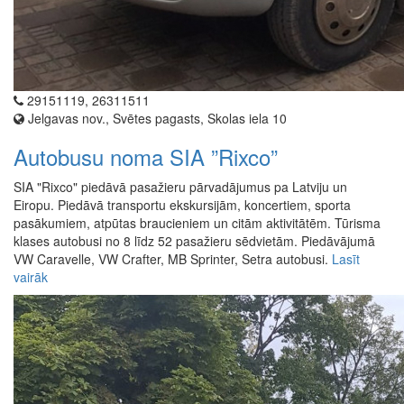
29151119, 26311511
Jelgavas nov., Svētes pagasts, Skolas iela 10
Autobusu noma SIA ”Rixco”
SIA "Rixco" piedāvā pasažieru pārvadājumus pa Latviju un
Eiropu. Piedāvā transportu ekskursijām, koncertiem, sporta
pasākumiem, atpūtas braucieniem un citām aktivitātēm. Tūrisma
klases autobusi no 8 līdz 52 pasažieru sēdvietām. Piedāvājumā
VW Caravelle, VW Crafter, MB Sprinter, Setra autobusi.
Lasīt
vairāk