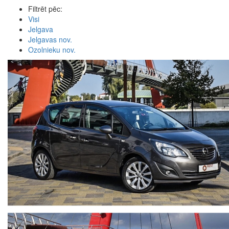
Filtrēt pēc:
Visi
Jelgava
Jelgavas nov.
Ozolnieku nov.