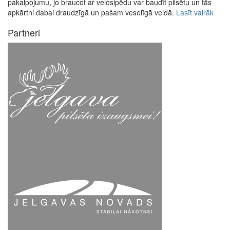
pakalpojumu, jo braucot ar velosipēdu var baudīt pilsētu un tās
apkārtni dabai draudzīgā un pašam veselīgā veidā.
Lasīt vairāk
Partneri