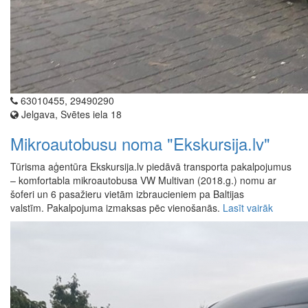
63010455, 29490290
Jelgava, Svētes iela 18
Mikroautobusu noma "Ekskursija.lv"
Tūrisma aģentūra Ekskursija.lv piedāvā transporta pakalpojumus
– komfortabla mikroautobusa VW Multivan (2018.g.) nomu ar
šoferi un 6 pasažieru vietām izbraucieniem pa Baltijas
valstīm. Pakalpojuma izmaksas pēc vienošanās.
Lasīt vairāk