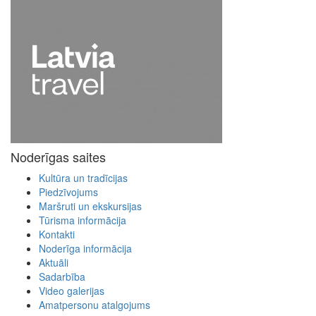
Noderīgas saites
Kultūra un tradīcijas
Piedzīvojums
Maršruti un ekskursijas
Tūrisma informācija
Kontakti
Noderīga informācija
Aktuāli
Sadarbība
Video galerijas
Amatpersonu atalgojums