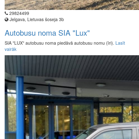
29824499
Jelgava, Lietuvas šoseja 3b
Autobusu noma SIA "Lux"
SIA "LUX" autobusu noma piedāvā autobusu nomu (īri).
Lasīt
vairāk