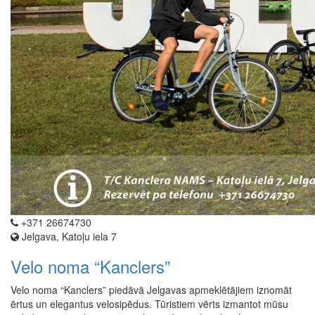
+371 26674730
Jelgava, Katoļu iela 7
Velo noma “Kanclers”
Velo noma “Kanclers” piedāvā Jelgavas apmeklētājiem iznomāt
ērtus un elegantus velosipēdus. Tūristiem vērts izmantot mūsu