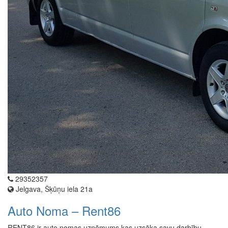
29352357
Jelgava, Šķūņu iela 21a
Auto Noma – Rent86
RENT86 ir auto nomas uzņēmums kas uzsāka savu darbību