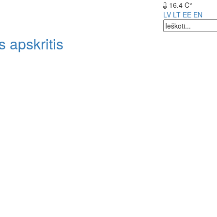
16.4 C°
LV
LT
EE
EN
 apskritis