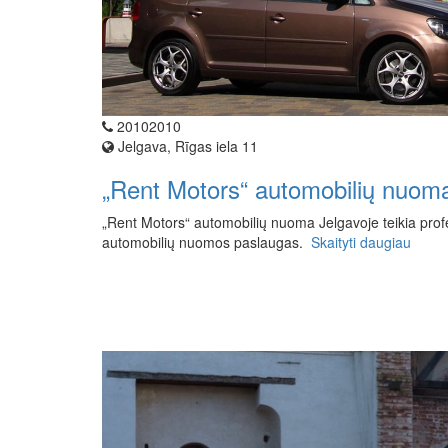
20102010
Jelgava, Rīgas iela 11
„Rent Motors“ automobilių nuom
„Rent Motors“ automobilių nuoma Jelgavoje teikia profe
automobilių nuomos paslaugas.
Skaityti daugiau