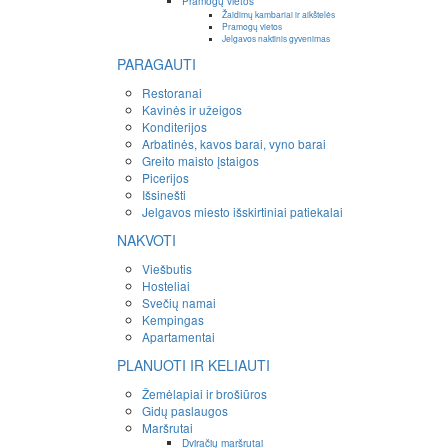
Pramogų vietos
Žaidimų kambariai ir aikštelės
Pramogų vietos
Jelgavos naktinis gyvenimas
PARAGAUTI
Restoranai
Kavinės ir užeigos
Konditerijos
Arbatinės, kavos barai, vyno barai
Greito maisto įstaigos
Picerijos
Išsinešti
Jelgavos miesto išskirtiniai patiekalai
NAKVOTI
Viešbutis
Hosteliai
Svečių namai
Kempingas
Apartamentai
PLANUOTI IR KELIAUTI
Žemėlapiai ir brošiūros
Gidų paslaugos
Maršrutai
Dviračių maršrutai