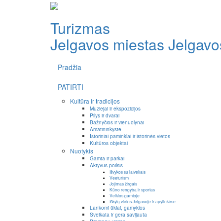
Turizmas
Jelgavos miestas
Jelgavos
Pradžia
PATIRTI
Kultūra ir tradicijos
Muziejai ir ekspozicijos
Pilys ir dvarai
Bažnyčios ir vienuolynai
Amatininkystė
Istoriniai paminklai ir istorinės vietos
Kultūros objektai
Nuotykis
Gamta ir parkai
Aktyvus poilsis
Išvykos su laiveliais
Veeturism
Jojimas žirgais
Kūno rengyba ir sportas
Veiklos gamtoje
Iškylų vietos Jelgavoje ir apylinkėse
Lankomi ūkiai, gamyklos
Sveikata ir gera savijauta