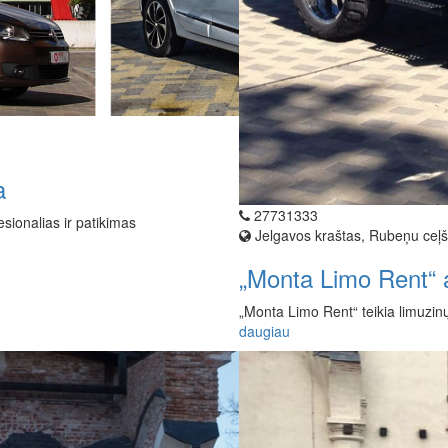
a
27731333
sionalias ir patikimas
Jelgavos kraštas, Rubeņu ceļš
„Monta Limo Rent“ 
„Monta Limo Rent“ teikia limuzin
daugiau