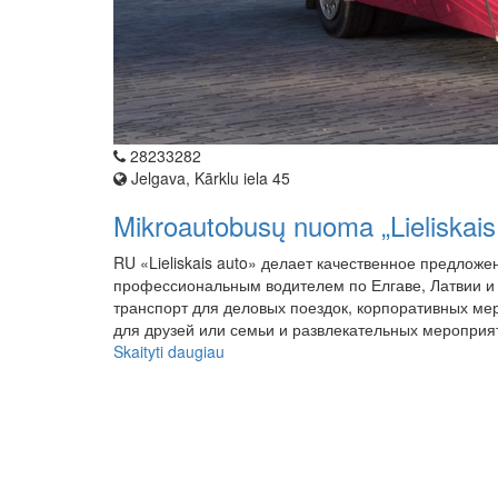
28233282
Jelgava, Kārklu iela 45
Mikroautobusų nuoma „Lieliskais
RU «Lieliskais auto» делает качественное предложе
профессиональным водителем по Елгаве, Латвии и
транспорт для деловых поездок, корпоративных ме
для друзей или семьи и развлекательных мероприят
Skaityti daugiau