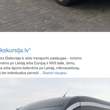
skursija.lv“
ra Ekskursija.lv siūlo transporto paslaugas – turizmo
nėms po Latviją arba Europą ir NVS šalis, žemų
 arba ilgoms kelionėms po Latviją, mikroautobusų
bei individualius perveži...
Skaityti daugiau