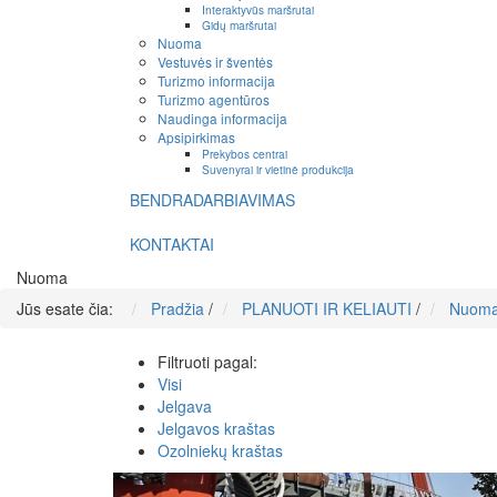
Interaktyvūs maršrutai
Gidų maršrutai
Nuoma
Vestuvės ir šventės
Turizmo informacija
Turizmo agentūros
Naudinga informacija
Apsipirkimas
Prekybos centrai
Suvenyrai ir vietinė produkcija
BENDRADARBIAVIMAS
KONTAKTAI
Nuoma
Jūs esate čia:
Pradžia
/
PLANUOTI IR KELIAUTI
/
Nuom
Filtruoti pagal:
Visi
Jelgava
Jelgavos kraštas
Ozolniekų kraštas