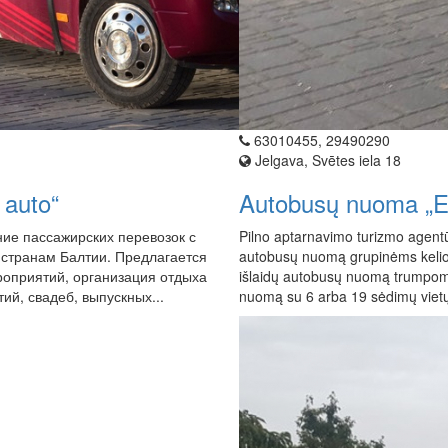
63010455, 29490290
Jelgava, Svētes iela 18
 auto“
Autobusų nuoma „Ek
ние пассажирских перевозок с
Pilno aptarnavimo turizmo agentū
 странам Балтии. Предлагается
autobusų nuomą grupinėms kelio
роприятий, организация отдыха
išlaidų autobusų nuomą trumpoms
ий, свадеб, выпускных...
nuomą su 6 arba 19 sėdimų vietų 