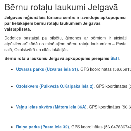
Bērnu rotaļu laukumi Jelgavā
Jelgavas reģionālais tūrisma centrs ir izveidojis apkopojumu
par lielākajiem bērnu rotaļu laukumiem Jelgavas
valstspilsētā.
Dodoties pastaigā pa pilsētu, ģimenes ar bērniem ir aicināti
atpūsties arī kādā no minētajiem bērnu rotaļu laukumiem – Pasta
salā, Ozolskvērā un citās lokācijās.
Bērnu rotaļu laukumu Jelgavā apkopojums pieejams
ŠEIT
.
Uzvaras parks (Uzvaras iela 51)
, GPS koordinātas (56.659
Ozolskvērs (Pulkveža O.Kalpaka iela 2)
, GPS koordinātas
Vaļņu ielas skvērs (Mātera iela 36A)
, GPS koordinātas (56
Raiņa parks (Pasta iela 32)
, GPS koordinātas (56.6478367