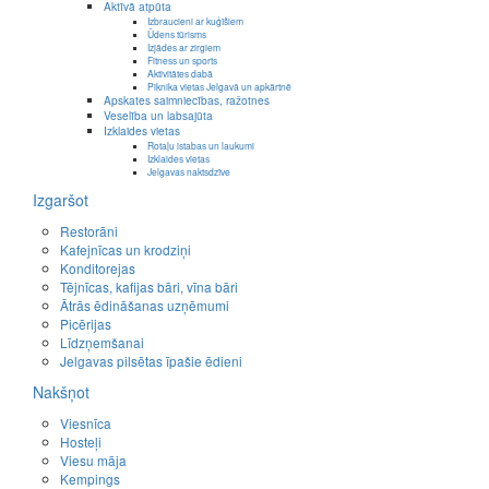
Aktīvā atpūta
Izbraucieni ar kuģīšiem
Ūdens tūrisms
Izjādes ar zirgiem
Fitness un sports
Aktivitātes dabā
Piknika vietas Jelgavā un apkārtnē
Apskates saimniecības, ražotnes
Veselība un labsajūta
Izklaides vietas
Rotaļu istabas un laukumi
Izklaides vietas
Jelgavas naktsdzīve
Izgaršot
Restorāni
Kafejnīcas un krodziņi
Konditorejas
Tējnīcas, kafijas bāri, vīna bāri
Ātrās ēdināšanas uzņēmumi
Picērijas
Līdzņemšanai
Jelgavas pilsētas īpašie ēdieni
Nakšņot
Viesnīca
Hosteļi
Viesu māja
Kempings