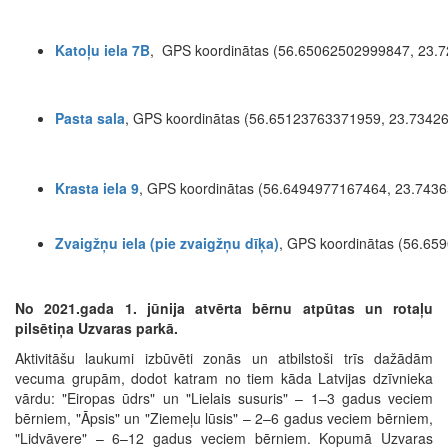
Katoļu iela 7B
, GPS koordinātas (56.65062502999847, 23.
Pasta sala
, GPS koordinātas (56.65123763371959, 23.7342
Krasta iela 9
, GPS koordinātas (56.6494977167464, 23.743
Zvaigžņu iela (pie zvaigžņu dīķa)
, GPS koordinātas (56.6
No 2021.gada 1. jūnija atvērta bērnu atpūtas un rotaļu
pilsētiņa Uzvaras parkā.
Aktivitāšu laukumi izbūvēti zonās un atbilstoši trīs dažādām
vecuma grupām, dodot katram no tiem kāda Latvijas dzīvnieka
vārdu: "Eiropas ūdrs" un "Lielais susuris" – 1–3 gadus veciem
bērniem, "Āpsis" un "Ziemeļu lūsis" – 2–6 gadus veciem bērniem,
"Lidvāvere" – 6–12 gadus veciem bērniem. Kopumā Uzvaras