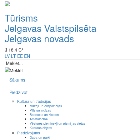
Tūrisms
Jelgavas Valstspilsēta
Jelgavas novads
18.4 C°
LV
LT
EE
EN
Sākums
Piedzīvot
Kultūra un tradīcijas
Muzeji un ekspozīcijas
Pilis un muižas
Baznīcas un klosteri
Amatniecība
Vēstures pieminekļi un piemiņas vietas
Kultūras objekti
Piedzīvojums
Daba un parki