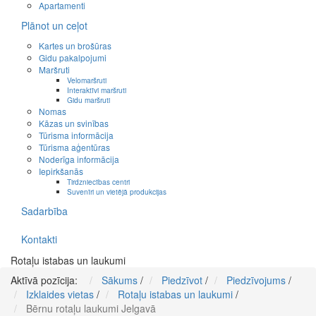
Apartamenti
Plānot un ceļot
Kartes un brošūras
Gidu pakalpojumi
Maršruti
Velomaršruti
Interaktīvi maršruti
Gidu maršruti
Nomas
Kāzas un svinības
Tūrisma informācija
Tūrisma aģentūras
Noderīga informācija
Iepirkšanās
Tirdzniecības centri
Suvenīri un vietējā produkcijas
Sadarbība
Kontakti
Rotaļu istabas un laukumi
Aktīvā pozīcija:
Sākums
/
Piedzīvot
/
Piedzīvojums
/
Izklaides vietas
/
Rotaļu istabas un laukumi
/
Bērnu rotaļu laukumi Jelgavā