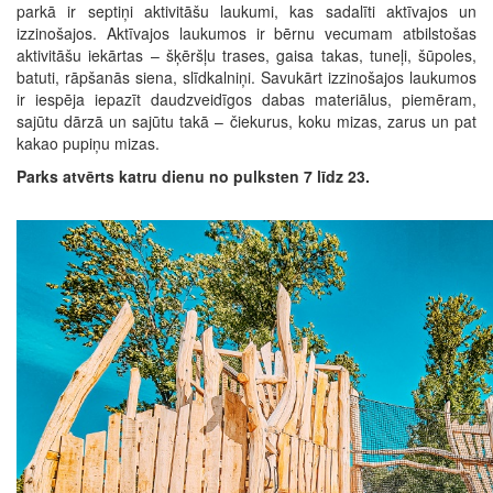
parkā ir septiņi aktivitāšu laukumi, kas sadalīti aktīvajos un
izzinošajos. Aktīvajos laukumos ir bērnu vecumam atbilstošas
aktivitāšu iekārtas – šķēršļu trases, gaisa takas, tuneļi, šūpoles,
batuti, rāpšanās siena, slīdkalniņi. Savukārt izzinošajos laukumos
ir iespēja iepazīt daudzveidīgos dabas materiālus, piemēram,
sajūtu dārzā un sajūtu takā – čiekurus, koku mizas, zarus un pat
kakao pupiņu mizas.
Parks atvērts katru dienu no pulksten 7 līdz 23.