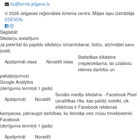
tic@tornis.jelgava.lv
© 2026 Jelgavas reģionālais tūrisma centrs. Mājas lapu izstrādāja
EDEVON
Saglabāt
Sīkdatņu iestatījumi
Ja piekrītat šo papildu sīkdatņu izmantošanai, lūdzu, atzīmējiet savu
izvēli:
Statistikas sīkdatne
Apstiprināt visas
Noraidīt visas
(nepieciešama, lai uzlabotu
vietnes darbību un
pakalpojumus)
Google Analytics
(derīguma termiņš 1 gads)
Sociālo mediju sīkdatne - Facebook Pixel
Apstiprināt
Noraidīt
(analītikas rīks, kas palīdz noteikt, cik
efektīvas ir Facebook reklāmas
kampaņas, pārraugot darbības, ko lietotājs veic mūsu tīmekļvietnē)
Facebook
(derīguma termiņš 1 gads)
Apstiprināt
Noraidīt