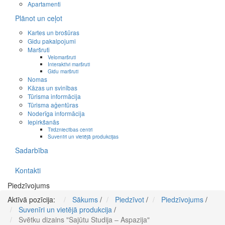
Apartamenti
Plānot un ceļot
Kartes un brošūras
Gidu pakalpojumi
Maršruti
Velomaršruti
Interaktīvi maršruti
Gidu maršruti
Nomas
Kāzas un svinības
Tūrisma informācija
Tūrisma aģentūras
Noderīga informācija
Iepirkšanās
Tirdzniecības centri
Suvenīri un vietējā produkcijas
Sadarbība
Kontakti
Piedzīvojums
Aktīvā pozīcija:
Sākums
/
Piedzīvot
/
Piedzīvojums
/
Suvenīri un vietējā produkcija
/
Svētku dizains "Sajūtu Studija – Aspazija"