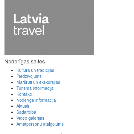
Noderīgas saites
Kultūra un tradīcijas
Piedzīvojums
Maršruti un ekskursijas
Tūrisma informācija
Kontakti
Noderīga informācija
Aktuāli
Sadarbība
Video galerijas
Amatpersonu atalgojums