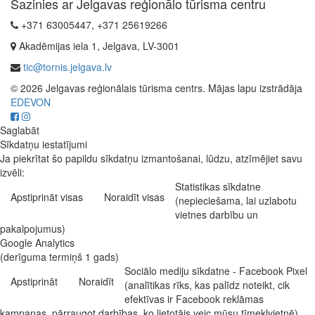
Sazinies ar Jelgavas reģionālo tūrisma centru
+371 63005447, +371 25619266
Akadēmijas iela 1, Jelgava, LV-3001
tic@tornis.jelgava.lv
© 2026 Jelgavas reģionālais tūrisma centrs. Mājas lapu izstrādāja
EDEVON
Saglabāt
Sīkdatņu iestatījumi
Ja piekrītat šo papildu sīkdatņu izmantošanai, lūdzu, atzīmējiet savu
izvēli:
Statistikas sīkdatne
Apstiprināt visas
Noraidīt visas
(nepieciešama, lai uzlabotu
vietnes darbību un
pakalpojumus)
Google Analytics
(derīguma termiņš 1 gads)
Sociālo mediju sīkdatne - Facebook Pixel
Apstiprināt
Noraidīt
(analītikas rīks, kas palīdz noteikt, cik
efektīvas ir Facebook reklāmas
kampaņas, pārraugot darbības, ko lietotājs veic mūsu tīmekļvietnē)