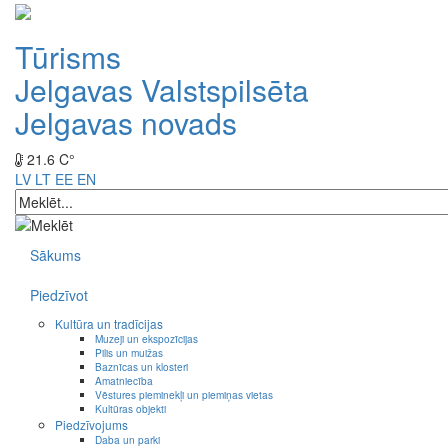
Tūrisms
Jelgavas Valstspilsēta
Jelgavas novads
21.6 C°
LV
LT
EE
EN
Sākums
Piedzīvot
Kultūra un tradīcijas
Muzeji un ekspozīcijas
Pilis un muižas
Baznīcas un klosteri
Amatniecība
Vēstures pieminekļi un piemiņas vietas
Kultūras objekti
Piedzīvojums
Daba un parki