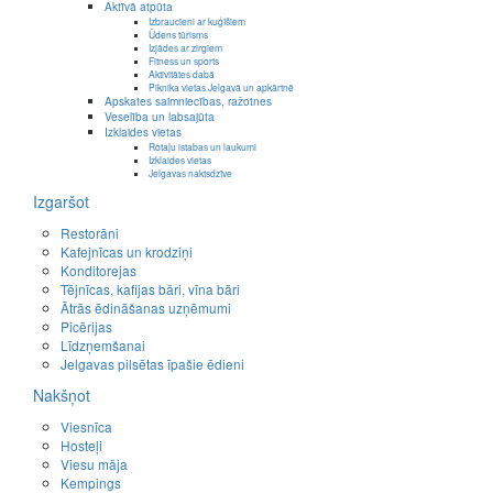
Aktīvā atpūta
Izbraucieni ar kuģīšiem
Ūdens tūrisms
Izjādes ar zirgiem
Fitness un sports
Aktivitātes dabā
Piknika vietas Jelgavā un apkārtnē
Apskates saimniecības, ražotnes
Veselība un labsajūta
Izklaides vietas
Rotaļu istabas un laukumi
Izklaides vietas
Jelgavas naktsdzīve
Izgaršot
Restorāni
Kafejnīcas un krodziņi
Konditorejas
Tējnīcas, kafijas bāri, vīna bāri
Ātrās ēdināšanas uzņēmumi
Picērijas
Līdzņemšanai
Jelgavas pilsētas īpašie ēdieni
Nakšņot
Viesnīca
Hosteļi
Viesu māja
Kempings