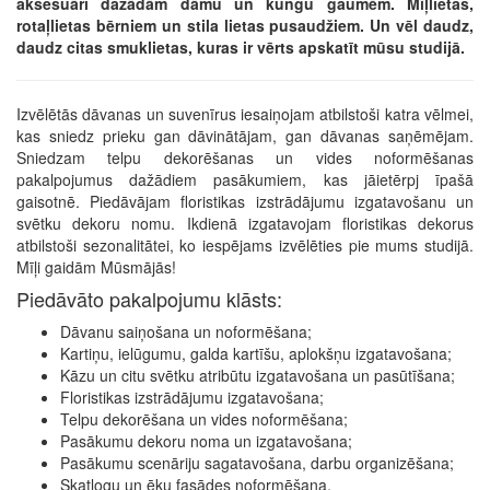
aksesuāri dažādām dāmu un kungu gaumēm. Mīļlietas,
rotaļlietas bērniem un stila lietas pusaudžiem. Un vēl daudz,
daudz citas smuklietas, kuras ir vērts apskatīt mūsu studijā.
Izvēlētās dāvanas un suvenīrus iesaiņojam atbilstoši katra vēlmei,
kas sniedz prieku gan dāvinātājam, gan dāvanas saņēmējam.
Sniedzam telpu dekorēšanas un vides noformēšanas
pakalpojumus dažādiem pasākumiem, kas jāietērpj īpašā
gaisotnē. Piedāvājam floristikas izstrādājumu izgatavošanu un
svētku dekoru nomu. Ikdienā izgatavojam floristikas dekorus
atbilstoši sezonalitātei, ko iespējams izvēlēties pie mums studijā.
Mīļi gaidām Mūsmājās!
Piedāvāto pakalpojumu klāsts:
Dāvanu saiņošana un noformēšana;
Kartiņu, ielūgumu, galda kartīšu, aplokšņu izgatavošana;
Kāzu un citu svētku atribūtu izgatavošana un pasūtīšana;
Floristikas izstrādājumu izgatavošana;
Telpu dekorēšana un vides noformēšana;
Pasākumu dekoru noma un izgatavošana;
Pasākumu scenāriju sagatavošana, darbu organizēšana;
Skatlogu un ēku fasādes noformēšana.