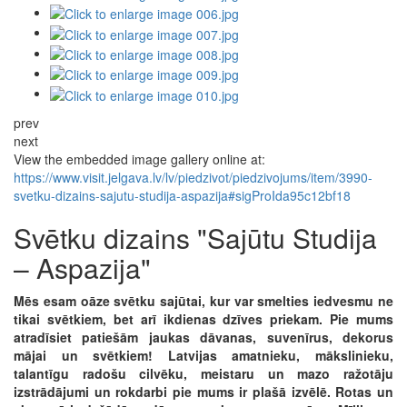
prev
next
View the embedded image gallery online at:
https://www.visit.jelgava.lv/lv/piedzivot/piedzivojums/item/3990-
svetku-dizains-sajutu-studija-aspazija#sigProIda95c12bf18
Svētku dizains "Sajūtu Studija
– Aspazija"
Mēs esam oāze svētku sajūtai, kur var smelties iedvesmu ne
tikai svētkiem, bet arī ikdienas dzīves priekam. Pie mums
atradīsiet patiešām jaukas dāvanas, suvenīrus, dekorus
mājai un svētkiem! Latvijas amatnieku, mākslinieku,
talantīgu radošu cilvēku, meistaru un mazo ražotāju
izstrādājumi un rokdarbi pie mums ir plašā izvēlē. Rotas un