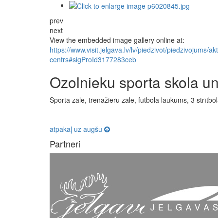
prev
next
View the embedded image gallery online at:
https://www.visit.jelgava.lv/lv/piedzivot/piedzivojums/a
centrs#sigProId3177283ceb
Ozolnieku sporta skola un
Sporta zāle, trenažieru zāle, futbola laukums, 3 strīt
atpakaļ uz augšu
Partneri