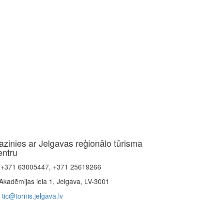
azinies ar Jelgavas reģionālo tūrisma
entru
+371 63005447, +371 25619266
Akadēmijas iela 1, Jelgava, LV-3001
tic@tornis.jelgava.lv