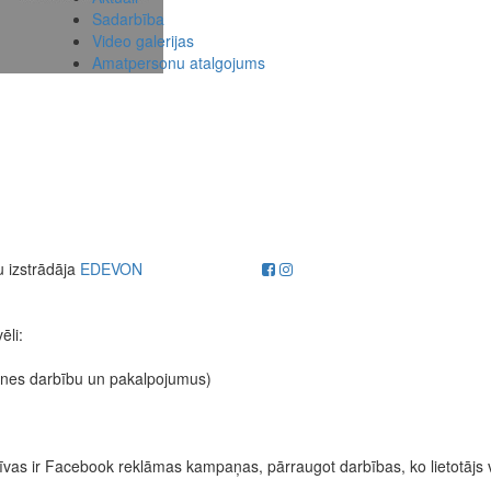
Sadarbība
Video galerijas
Amatpersonu atalgojums
u izstrādāja
EDEVON
ēli:
etnes darbību un pakalpojumus)
fektīvas ir Facebook reklāmas kampaņas, pārraugot darbības, ko lietotājs