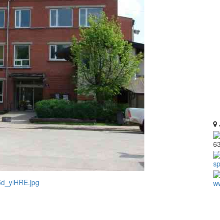
6
sp
ww