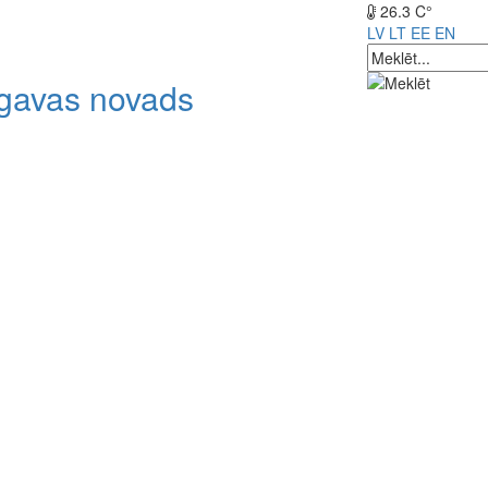
26.3 C°
LV
LT
EE
EN
lgavas novads