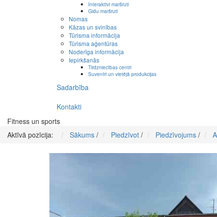
Interaktīvi maršruti
Gidu maršruti
Nomas
Kāzas un svinības
Tūrisma informācija
Tūrisma aģentūras
Noderīga informācija
Iepirkšanās
Tirdzniecības centri
Suvenīri un vietējā produkcijas
Sadarbība
Kontakti
Fitness un sports
Aktīvā pozīcija:
Sākums
/
Piedzīvot
/
Piedzīvojums
/
A