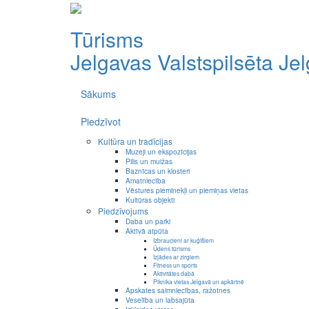
Tūrisms
Jelgavas Valstspilsēta
Je
Sākums
Piedzīvot
Kultūra un tradīcijas
Muzeji un ekspozīcijas
Pilis un muižas
Baznīcas un klosteri
Amatniecība
Vēstures pieminekļi un piemiņas vietas
Kultūras objekti
Piedzīvojums
Daba un parki
Aktīvā atpūta
Izbraucieni ar kuģīšiem
Ūdens tūrisms
Izjādes ar zirgiem
Fitness un sports
Aktivitātes dabā
Piknika vietas Jelgavā un apkārtnē
Apskates saimniecības, ražotnes
Veselība un labsajūta