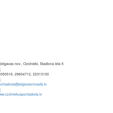
Jelgavas nov., Ozolnieki, Stadiona iela 5
3050516, 29604712, 22313100
ortaskola@jelgavasnovads.lv
w.ozolniekusportaskola.lv