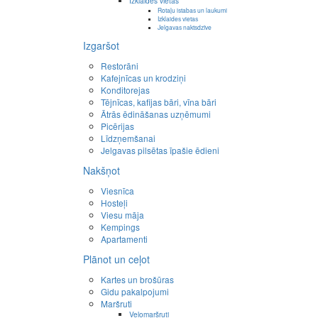
Izklaides vietas
Rotaļu istabas un laukumi
Izklaides vietas
Jelgavas naktsdzīve
Izgaršot
Restorāni
Kafejnīcas un krodziņi
Konditorejas
Tējnīcas, kafijas bāri, vīna bāri
Ātrās ēdināšanas uzņēmumi
Picērijas
Līdzņemšanai
Jelgavas pilsētas īpašie ēdieni
Nakšņot
Viesnīca
Hosteļi
Viesu māja
Kempings
Apartamenti
Plānot un ceļot
Kartes un brošūras
Gidu pakalpojumi
Maršruti
Velomaršruti