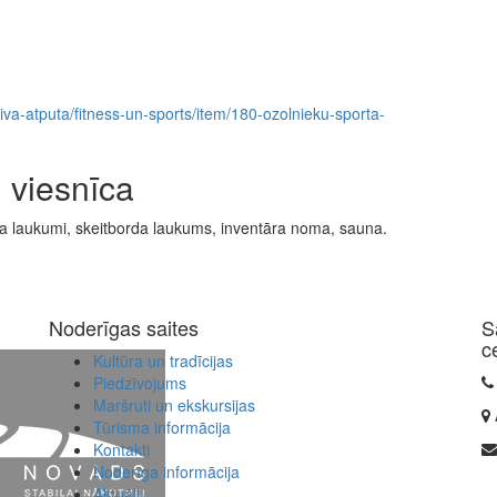
ktiva-atputa/fitness-un-sports/item/180-ozolnieku-sporta-
 viesnīca
bola laukumi, skeitborda laukums, inventāra noma, sauna.
Noderīgas saites
S
c
Kultūra un tradīcijas
Piedzīvojums
Maršruti un ekskursijas
Tūrisma informācija
Kontakti
Noderīga informācija
Aktuāli