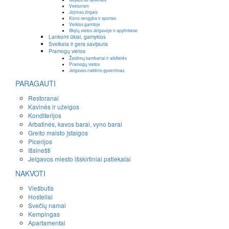
Veeturism
Jojimas žirgais
Kūno rengyba ir sportas
Veiklos gamtoje
Iškylų vietos Jelgavoje ir apylinkėse
Lankomi ūkiai, gamyklos
Sveikata ir gera savijauta
Pramogų vietos
Žaidimų kambariai ir aikštelės
Pramogų vietos
Jelgavos naktinis gyvenimas
PARAGAUTI
Restoranai
Kavinės ir užeigos
Konditerijos
Arbatinės, kavos barai, vyno barai
Greito maisto įstaigos
Picerijos
Išsinešti
Jelgavos miesto išskirtiniai patiekalai
NAKVOTI
Viešbutis
Hosteliai
Svečių namai
Kempingas
Apartamentai