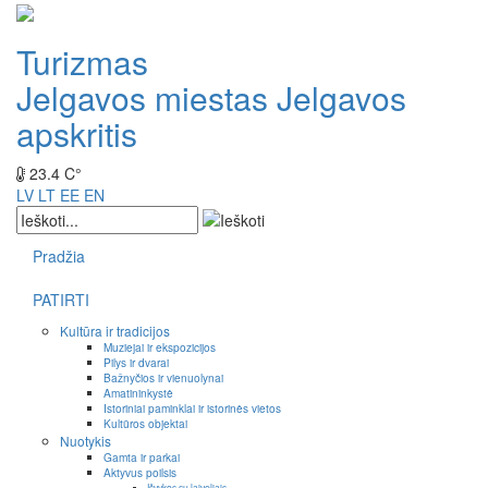
Turizmas
Jelgavos miestas
Jelgavos
apskritis
23.4 C°
LV
LT
EE
EN
Pradžia
PATIRTI
Kultūra ir tradicijos
Muziejai ir ekspozicijos
Pilys ir dvarai
Bažnyčios ir vienuolynai
Amatininkystė
Istoriniai paminklai ir istorinės vietos
Kultūros objektai
Nuotykis
Gamta ir parkai
Aktyvus poilsis
Išvykos su laiveliais