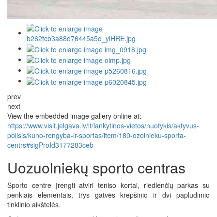
prev
next
View the embedded image gallery online at:
https://www.visit.jelgava.lv/lt/lankytinos-vietos/nuotykis/aktyvus-
poilsis/kuno-rengyba-ir-sportas/item/180-ozolnieku-sporta-
centrs#sigProId3177283ceb
Uozuolniekų sporto centras
Sporto centre įrengti atviri teniso kortai, riedlenčių parkas su
penkiais elementais, trys gatvės krepšinio ir dvi paplūdimio
tinklinio aikštelės.