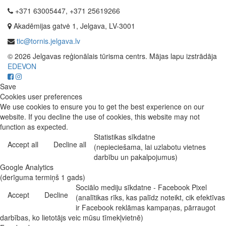
+371 63005447, +371 25619266
Akadēmijas gatvė 1, Jelgava, LV-3001
tic@tornis.jelgava.lv
© 2026 Jelgavas reģionālais tūrisma centrs. Mājas lapu izstrādāja
EDEVON
Save
Cookies user preferences
We use cookies to ensure you to get the best experience on our
website. If you decline the use of cookies, this website may not
function as expected.
Statistikas sīkdatne
Accept all
Decline all
(nepieciešama, lai uzlabotu vietnes
darbību un pakalpojumus)
Google Analytics
(derīguma termiņš 1 gads)
Sociālo mediju sīkdatne - Facebook Pixel
Accept
Decline
(analītikas rīks, kas palīdz noteikt, cik efektīvas
ir Facebook reklāmas kampaņas, pārraugot
darbības, ko lietotājs veic mūsu tīmekļvietnē)