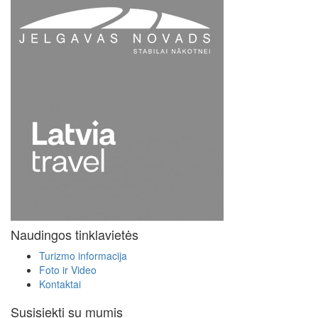
Naudingos tinklavietės
Turizmo informacija
Foto ir Video
Kontaktai
Susisiekti su mumis