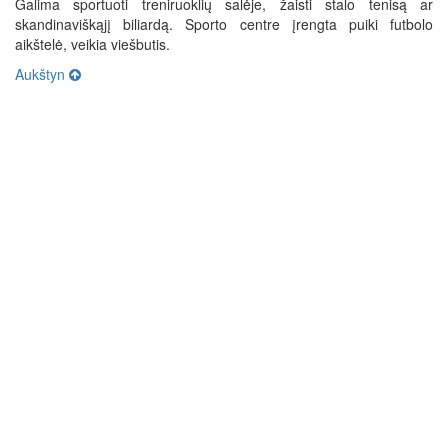
Galima sportuoti treniruoklių salėje, žaisti stalo tenisą ar
skandinaviškąjį biliardą. Sporto centre įrengta puiki futbolo
aikštelė, veikia viešbutis.
Aukštyn