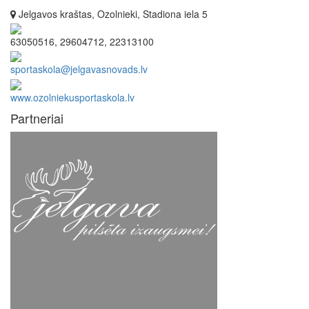
Jelgavos kraštas, Ozolnieki, Stadiona iela 5
63050516, 29604712, 22313100
sportaskola@jelgavasnovads.lv
www.ozolniekusportaskola.lv
Partneriai