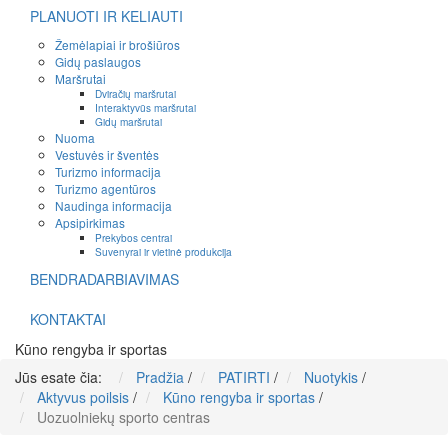
PLANUOTI IR KELIAUTI
Žemėlapiai ir brošiūros
Gidų paslaugos
Maršrutai
Dviračių maršrutai
Interaktyvūs maršrutai
Gidų maršrutai
Nuoma
Vestuvės ir šventės
Turizmo informacija
Turizmo agentūros
Naudinga informacija
Apsipirkimas
Prekybos centrai
Suvenyrai ir vietinė produkcija
BENDRADARBIAVIMAS
KONTAKTAI
Kūno rengyba ir sportas
Jūs esate čia:
Pradžia
/
PATIRTI
/
Nuotykis
/
Aktyvus poilsis
/
Kūno rengyba ir sportas
/
Uozuolniekų sporto centras