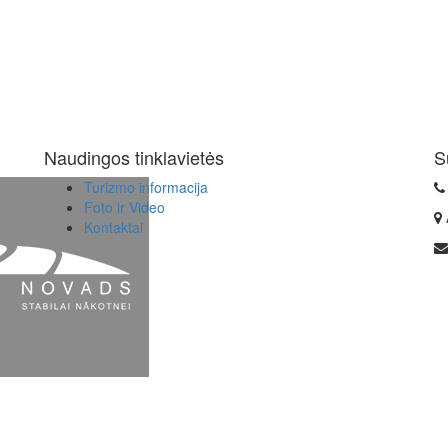
Naudingos tinklavietės
S
Turizmo informacija
Foto ir Video
Kontaktai