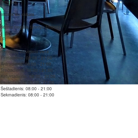
itinimas
imoms su vaikais
dėjimo negalią turintys žmonės
-Fi
tomobilių stovėjimo vieta
Pirmadienis:
08:00 - 21:00
Antradienis:
08:00 - 21:00
Trečiadienis:
08:00 - 21:00
Ketvirtadienis:
08:00 - 21:00
Penktadienis:
08:00 - 21:00
Šeštadienis:
08:00 - 21:00
Sekmadienis:
08:00 - 21:00