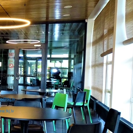
Jelgava, Lietuvas šoseja 68a
6261919
fo@tkj.lv
w.tkj.lv
, EN, RU