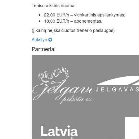
Teniso aikštės nuoma:
22,00 EUR/h – vienkartinis apsilankymas;
18,00 EUR/h – abonementas.
(Į kainą neįskaičiuotos trenerio paslaugos)
Aukštyn
Partneriai