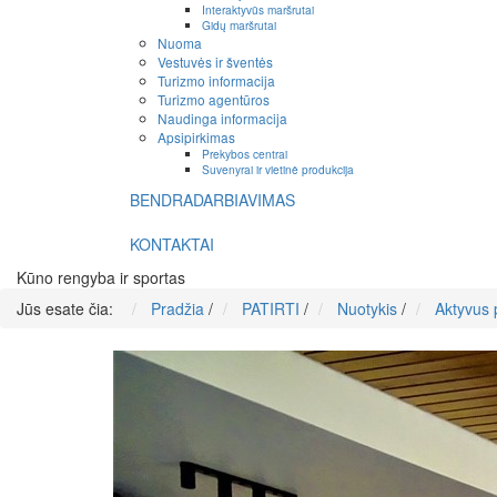
Interaktyvūs maršrutai
Gidų maršrutai
Nuoma
Vestuvės ir šventės
Turizmo informacija
Turizmo agentūros
Naudinga informacija
Apsipirkimas
Prekybos centrai
Suvenyrai ir vietinė produkcija
BENDRADARBIAVIMAS
KONTAKTAI
Kūno rengyba ir sportas
Jūs esate čia:
Pradžia
/
PATIRTI
/
Nuotykis
/
Aktyvus p