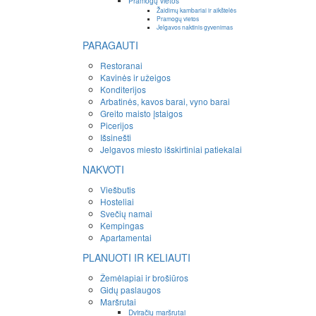
Pramogų vietos
Žaidimų kambariai ir aikštelės
Pramogų vietos
Jelgavos naktinis gyvenimas
PARAGAUTI
Restoranai
Kavinės ir užeigos
Konditerijos
Arbatinės, kavos barai, vyno barai
Greito maisto įstaigos
Picerijos
Išsinešti
Jelgavos miesto išskirtiniai patiekalai
NAKVOTI
Viešbutis
Hosteliai
Svečių namai
Kempingas
Apartamentai
PLANUOTI IR KELIAUTI
Žemėlapiai ir brošiūros
Gidų paslaugos
Maršrutai
Dviračių maršrutai