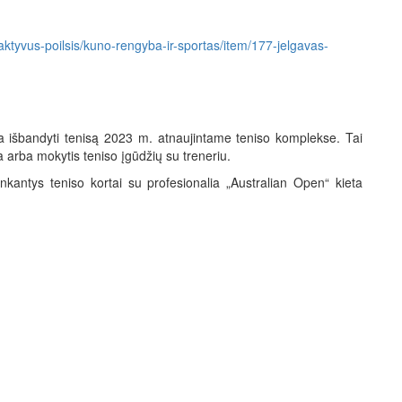
is/aktyvus-poilsis/kuno-rengyba-ir-sportas/item/177-jelgavas-
a išbandyti tenisą 2023 m. atnaujintame teniso komplekse. Tai
ma arba mokytis teniso įgūdžių su treneriu.
nkantys teniso kortai su profesionalia „Australian Open“ kieta