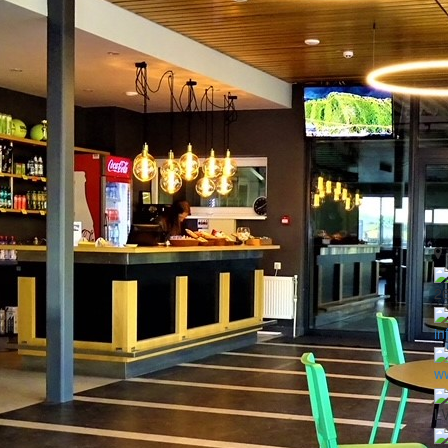
2
in
ww
LV