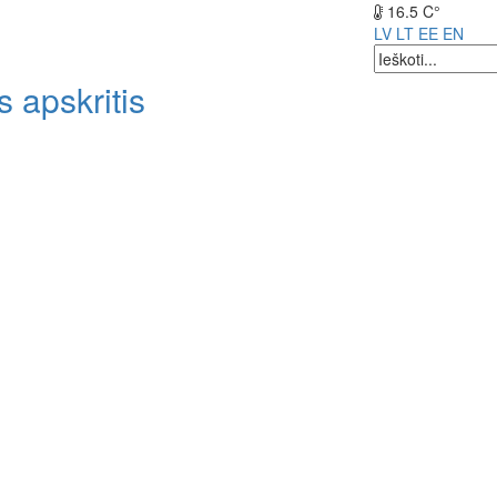
16.5 C°
LV
LT
EE
EN
 apskritis