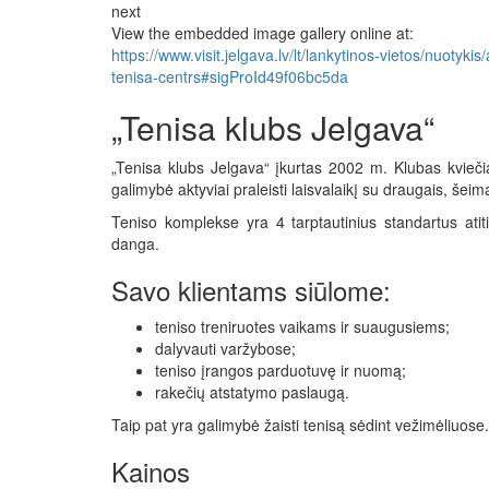
next
View the embedded image gallery online at:
https://www.visit.jelgava.lv/lt/lankytinos-vietos/nuotyk
tenisa-centrs#sigProId49f06bc5da
„Tenisa klubs Jelgava“
„Tenisa klubs Jelgava“ įkurtas 2002 m. Klubas kvieči
galimybė aktyviai praleisti laisvalaikį su draugais, šei
Teniso komplekse yra 4 tarptautinius standartus atiti
danga.
Savo klientams siūlome:
teniso treniruotes vaikams ir suaugusiems;
dalyvauti varžybose;
teniso įrangos parduotuvę ir nuomą;
rakečių atstatymo paslaugą.
Taip pat yra galimybė žaisti tenisą sėdint vežimėliuose.
Kainos