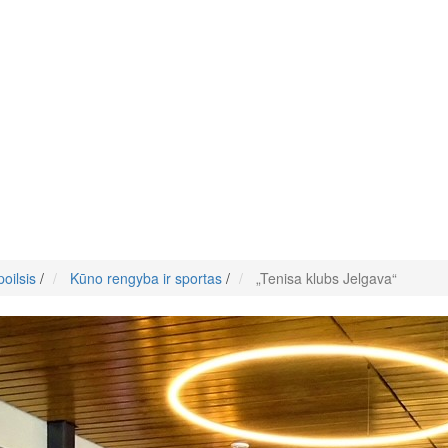
oilsis
/
Kūno rengyba ir sportas
/
„Tenisa klubs Jelgava“