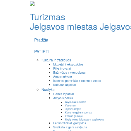
Turizmas
Jelgavos miestas
Jelgavos
Pradžia
PATIRTI
Kultūra ir tradicijos
Muziejai ir ekspozicijos
Pilys ir dvarai
Bažnyčios ir vienuolynai
Amatininkystė
Istoriniai paminklai ir istorinės vietos
Kultūros objektai
Nuotykis
Gamta ir parkai
Aktyvus poilsis
Išvykos su laiveliais
Veeturism
Jojimas žirgais
Kūno rengyba ir sportas
Veiklos gamtoje
Iškylų vietos Jelgavoje ir apylinkėse
Lankomi ūkiai, gamyklos
Sveikata ir gera savijauta