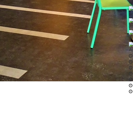
Ma
Še
Ju
Wi
Au