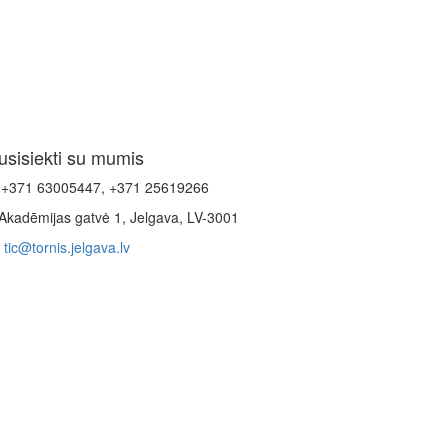
usisiekti su mumis
+371 63005447, +371 25619266
Akadēmijas gatvė 1, Jelgava, LV-3001
tic@tornis.jelgava.lv