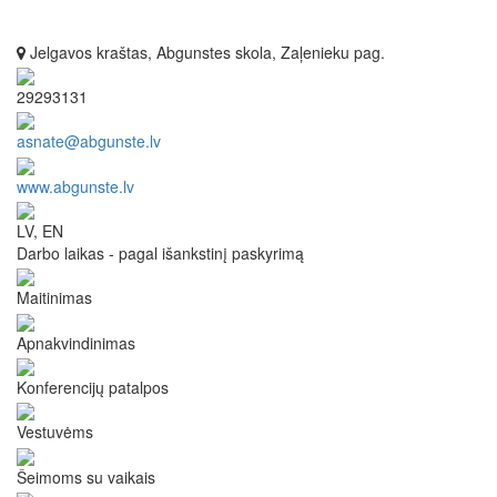
Jelgavos kraštas, Abgunstes skola, Zaļenieku pag.
29293131
asnate@abgunste.lv
www.abgunste.lv
LV, EN
Darbo laikas - pagal išankstinį paskyrimą
Maitinimas
Apnakvindinimas
Konferencijų patalpos
Vestuvėms
Šeimoms su vaikais