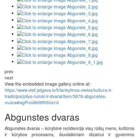
prev
next
View the embedded image gallery online at:
https://www.visit.jelgava.lv/lt/lankytinos-vietos/kultura-ir-
tradicijos/pilys-rumai-ir-dvarai/item/3978-abgunstes-
muiza#sigProId658f050a1d
Abgunstes dvaras
Abgunstes dvaras – kūrybinė rezidencija visų rūšių meno, kultūros
ir kūrybos procesams, šiuolaikiniam dizainui ir gyvenimo