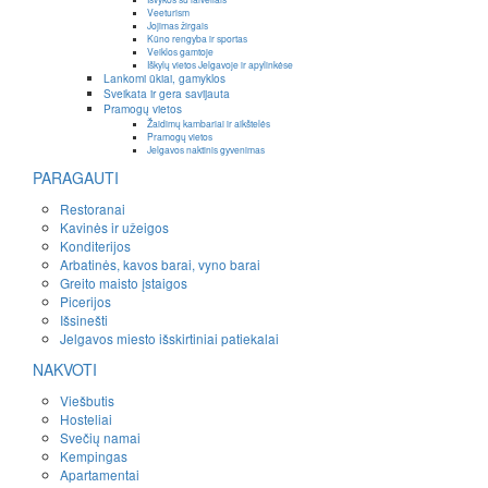
Veeturism
Jojimas žirgais
Kūno rengyba ir sportas
Veiklos gamtoje
Iškylų vietos Jelgavoje ir apylinkėse
Lankomi ūkiai, gamyklos
Sveikata ir gera savijauta
Pramogų vietos
Žaidimų kambariai ir aikštelės
Pramogų vietos
Jelgavos naktinis gyvenimas
PARAGAUTI
Restoranai
Kavinės ir užeigos
Konditerijos
Arbatinės, kavos barai, vyno barai
Greito maisto įstaigos
Picerijos
Išsinešti
Jelgavos miesto išskirtiniai patiekalai
NAKVOTI
Viešbutis
Hosteliai
Svečių namai
Kempingas
Apartamentai