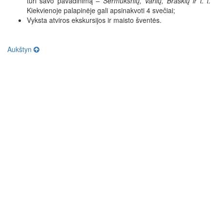
turi savo pavadinimą –
Šermukšnių, Varlių, Braškių ir t. t.
Kiekvienoje palapinėje gali apsinakvoti 4 svečiai;
Vyksta atviros ekskursijos ir maisto šventės.
Aukštyn