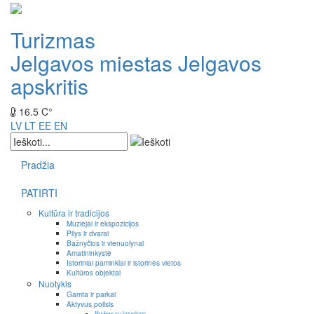
Turizmas
Jelgavos miestas
Jelgavos
apskritis
16.5 C°
LV
LT
EE
EN
Pradžia
PATIRTI
Kultūra ir tradicijos
Muziejai ir ekspozicijos
Pilys ir dvarai
Bažnyčios ir vienuolynai
Amatininkystė
Istoriniai paminklai ir istorinės vietos
Kultūros objektai
Nuotykis
Gamta ir parkai
Aktyvus poilsis
Išvykos su laiveliais