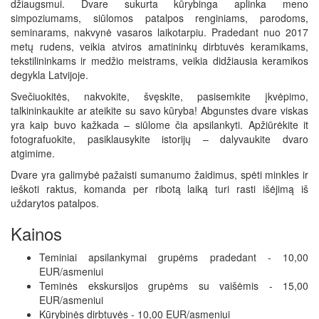
džiaugsmui. Dvare sukurta kūrybinga aplinka meno
simpoziumams, siūlomos patalpos renginiams, parodoms,
seminarams, nakvynė vasaros laikotarpiu. Pradedant nuo 2017
metų rudens, veikia atviros amatininkų dirbtuvės keramikams,
tekstilininkams ir medžio meistrams, veikia didžiausia keramikos
degykla Latvijoje.
Svečiuokitės, nakvokite, švęskite, pasisemkite įkvėpimo,
talkininkaukite ar ateikite su savo kūryba! Abgunstes dvare viskas
yra kaip buvo kažkada – siūlome čia apsilankyti. Apžiūrėkite it
fotografuokite, pasiklausykite istorijų – dalyvaukite dvaro
atgimime.
Dvare yra galimybė pažaisti sumanumo žaidimus, spėti minkles ir
ieškoti raktus, komanda per ribotą laiką turi rasti išėjimą iš
uždarytos patalpos.
Kainos
Teminiai apsilankymai grupėms pradedant - 10,00
EUR/asmeniui
Teminės ekskursijos grupėms su vaišėmis - 15,00
EUR/asmeniui
Kūrybinės dirbtuvės - 10,00 EUR/asmeniui