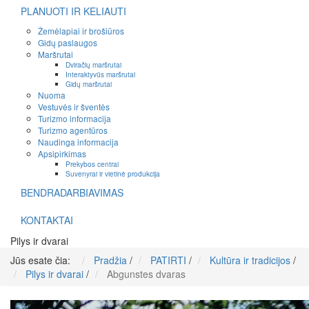
PLANUOTI IR KELIAUTI
Žemėlapiai ir brošiūros
Gidų paslaugos
Maršrutai
Dviračių maršrutai
Interaktyvūs maršrutai
Gidų maršrutai
Nuoma
Vestuvės ir šventės
Turizmo informacija
Turizmo agentūros
Naudinga informacija
Apsipirkimas
Prekybos centrai
Suvenyrai ir vietinė produkcija
BENDRADARBIAVIMAS
KONTAKTAI
Pilys ir dvarai
Jūs esate čia:
Pradžia
/
PATIRTI
/
Kultūra ir tradicijos
/
Pilys ir dvarai
/
Abgunstes dvaras