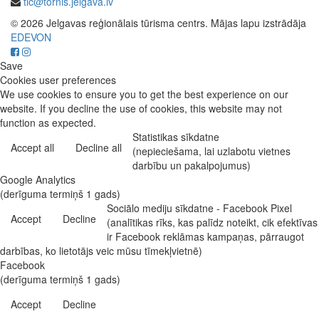
tic@tornis.jelgava.lv
© 2026 Jelgavas reģionālais tūrisma centrs. Mājas lapu izstrādāja
EDEVON
Save
Cookies user preferences
We use cookies to ensure you to get the best experience on our
website. If you decline the use of cookies, this website may not
function as expected.
Statistikas sīkdatne
Accept all
Decline all
(nepieciešama, lai uzlabotu vietnes
darbību un pakalpojumus)
Google Analytics
(derīguma termiņš 1 gads)
Sociālo mediju sīkdatne - Facebook Pixel
Accept
Decline
(analītikas rīks, kas palīdz noteikt, cik efektīvas
ir Facebook reklāmas kampaņas, pārraugot
darbības, ko lietotājs veic mūsu tīmekļvietnē)
Facebook
(derīguma termiņš 1 gads)
Accept
Decline