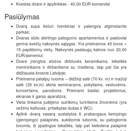
Kvestas dvare ir apylinkėse - 40,00 EUR komandai
Pasiūlymas
Dvarą supa keturi tvenkiniai ir palengva atgimstantis
parkas;
Dvaras siūlo skirtingo patogumo apartamentus ir pastoviai
gerina svečių nakvynės sąlygas. Yra prieinamos 45 lovos +
15 papildomų vietų. Nakvynės paslaugų kainos nuo 20,00
EUR/asmeniui;
Dvare įrengtos atviros dirbtuvės keramikams, tekstilės
menininkams ir dirbantiems su mediena, taip pat čia yra
didžiausia krosnis Latvijoje;
Prieinama patalpų nuoma – didžioji salė (70 kv. m) ir mažoji
salė (35 kv.m) skirta seminarams, pokyliams, vestuvėms,
koncertams, parodoms. Prieinami baldai, projektorius,
ekranas ir garso aparatūra;
Vieta tinkama judėjimo sutrikimų turintiems žmonėms (yra
vežimo keltuvas, pritaikytas dušas ir WC);
Aplink dvarą vasarą sustatytos 6 prabangaus kempingo
(glempingo) palapinės, aukštomis lubomis, su patogiomis
lovomis, iš ypatingos tekstilės, taip pat kiekviena palapinė