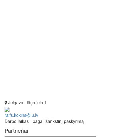
Jelgava, Jāņa iela 1
ralfs.kokins@lu.lv
Darbo laikas - pagal išankstinį paskyrimą
Partneriai