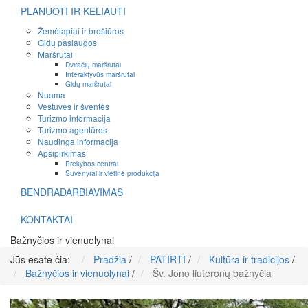
PLANUOTI IR KELIAUTI
Žemėlapiai ir brošiūros
Gidų paslaugos
Maršrutai
Dviračių maršrutai
Interaktyvūs maršrutai
Gidų maršrutai
Nuoma
Vestuvės ir šventės
Turizmo informacija
Turizmo agentūros
Naudinga informacija
Apsipirkimas
Prekybos centrai
Suvenyrai ir vietinė produkcija
BENDRADARBIAVIMAS
KONTAKTAI
Bažnyčios ir vienuolynai
Jūs esate čia:
Pradžia
/
PATIRTI
/
Kultūra ir tradicijos
/
Bažnyčios ir vienuolynai
/
Šv. Jono liuteronų bažnyčia