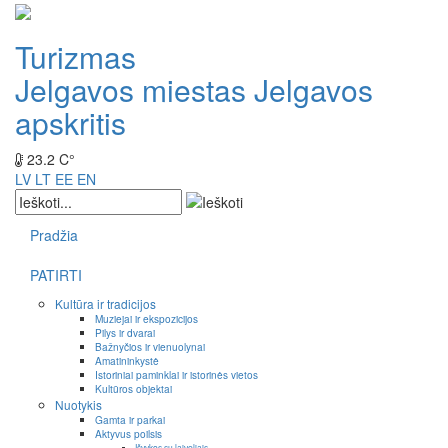
Turizmas
Jelgavos miestas
Jelgavos
apskritis
23.2 C°
LV
LT
EE
EN
Pradžia
PATIRTI
Kultūra ir tradicijos
Muziejai ir ekspozicijos
Pilys ir dvarai
Bažnyčios ir vienuolynai
Amatininkystė
Istoriniai paminklai ir istorinės vietos
Kultūros objektai
Nuotykis
Gamta ir parkai
Aktyvus poilsis
Išvykos su laiveliais