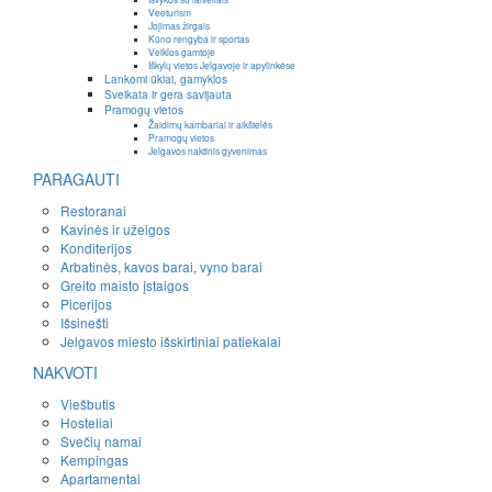
Veeturism
Jojimas žirgais
Kūno rengyba ir sportas
Veiklos gamtoje
Iškylų vietos Jelgavoje ir apylinkėse
Lankomi ūkiai, gamyklos
Sveikata ir gera savijauta
Pramogų vietos
Žaidimų kambariai ir aikštelės
Pramogų vietos
Jelgavos naktinis gyvenimas
PARAGAUTI
Restoranai
Kavinės ir užeigos
Konditerijos
Arbatinės, kavos barai, vyno barai
Greito maisto įstaigos
Picerijos
Išsinešti
Jelgavos miesto išskirtiniai patiekalai
NAKVOTI
Viešbutis
Hosteliai
Svečių namai
Kempingas
Apartamentai