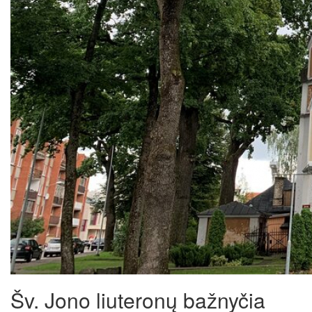
Šv. Jono liuteronų bažnyčia