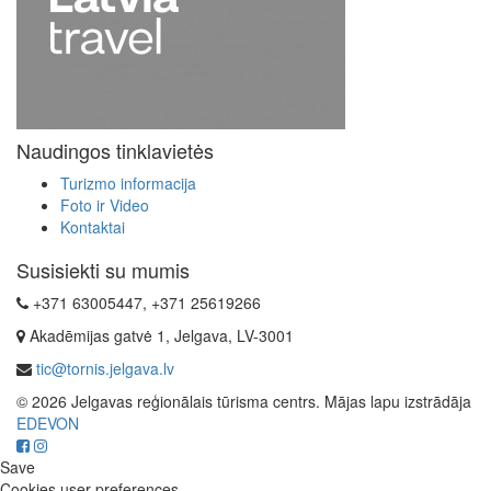
Naudingos tinklavietės
Turizmo informacija
Foto ir Video
Kontaktai
Susisiekti su mumis
+371 63005447, +371 25619266
Akadēmijas gatvė 1, Jelgava, LV-3001
tic@tornis.jelgava.lv
© 2026 Jelgavas reģionālais tūrisma centrs. Mājas lapu izstrādāja
EDEVON
Save
Cookies user preferences