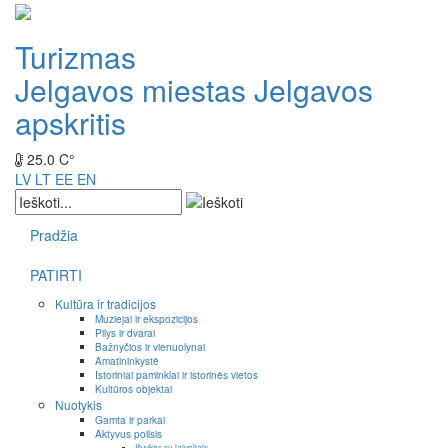
Turizmas
Jelgavos miestas
Jelgavos
apskritis
25.0 C°
LV
LT
EE
EN
Pradžia
PATIRTI
Kultūra ir tradicijos
Muziejai ir ekspozicijos
Pilys ir dvarai
Bažnyčios ir vienuolynai
Amatininkystė
Istoriniai paminklai ir istorinės vietos
Kultūros objektai
Nuotykis
Gamta ir parkai
Aktyvus poilsis
Išvykos su laiveliais