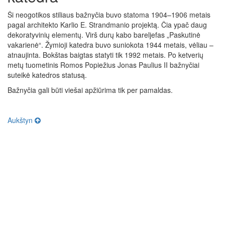
Ši neogotikos stiliaus bažnyčia buvo statoma 1904–1906 metais
pagal architekto Karlio E. Strandmanio projektą. Čia ypač daug
dekoratyvinių elementų. Virš durų kabo bareljefas „Paskutinė
vakarienė“. Žymioji katedra buvo suniokota 1944 metais, vėliau –
atnaujinta. Bokštas baigtas statyti tik 1992 metais. Po ketverių
metų tuometinis Romos Popiežius Jonas Paulius II bažnyčiai
suteikė katedros statusą.
Bažnyčia gali būti viešai apžiūrima tik per pamaldas.
Aukštyn