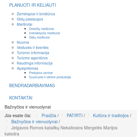
PLANUOTI IR KELIAUTI
Žemėlapiai ir brošiūros
Gidų paslaugos
Maršrutai
Dviračių maršrutai
Interaktyvūs maršrutai
Gidų maršrutai
Nuoma
Vestuvės ir šventės
Turizmo informacija
Turizmo agentūros
Naudinga informacija
Apsipirkimas
Prekybos centrai
Suvenyrai ir vietinė produkcija
BENDRADARBIAVIMAS
KONTAKTAI
Bažnyčios ir vienuolynai
Jūs esate čia:
Pradžia
/
PATIRTI
/
Kultūra ir tradicijos
/
Bažnyčios ir vienuolynai
/
Jelgavos Romos katalikų Nekaltosios Mergelės Marijos
katedra