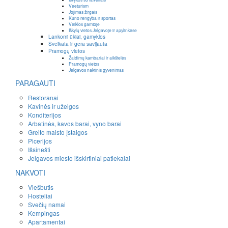
Veeturism
Jojimas žirgais
Kūno rengyba ir sportas
Veiklos gamtoje
Iškylų vietos Jelgavoje ir apylinkėse
Lankomi ūkiai, gamyklos
Sveikata ir gera savijauta
Pramogų vietos
Žaidimų kambariai ir aikštelės
Pramogų vietos
Jelgavos naktinis gyvenimas
PARAGAUTI
Restoranai
Kavinės ir užeigos
Konditerijos
Arbatinės, kavos barai, vyno barai
Greito maisto įstaigos
Picerijos
Išsinešti
Jelgavos miesto išskirtiniai patiekalai
NAKVOTI
Viešbutis
Hosteliai
Svečių namai
Kempingas
Apartamentai